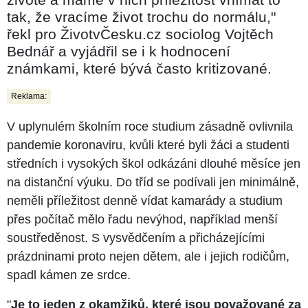
tak, že vracíme život trochu do normálu,"
řekl pro ŽivotvČesku.cz sociolog Vojtěch
Bednář a vyjádřil se i k hodnocení
známkami, které bývá často kritizované.
Reklama:
V uplynulém školním roce studium zásadně ovlivnila
pandemie koronaviru, kvůli které byli žáci a studenti
středních i vysokých škol odkázáni dlouhé měsíce jen
na distanční výuku. Do tříd se podívali jen minimálně,
neměli příležitost denně vídat kamarády a studium
přes počítač mělo řadu nevýhod, například menší
soustředěnost. S vysvědčením a přicházejícími
prázdninami proto nejen dětem, ale i jejich rodičům,
spadl kámen ze srdce.
"
Je to jeden z okamžiků, které jsou považované za