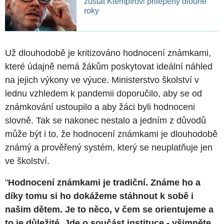
zůstat Klempířovi přilepený dlouhé
roky
Už dlouhodobě je kritizováno hodnocení známkami,
které údajně nemá žákům poskytovat ideální náhled
na jejich výkony ve výuce. Ministerstvo školství v
lednu vzhledem k pandemii doporučilo, aby se od
známkování ustoupilo a aby žáci byli hodnoceni
slovně. Tak se nakonec nestalo a jedním z důvodů
může být i to, že hodnocení známkami je dlouhodobě
známý a prověřený systém, který se neuplatňuje jen
ve školství.
"
Hodnocení známkami je tradiční. Známe ho a
díky tomu si ho dokážeme stáhnout k sobě i
našim dětem. Je to něco, v čem se orientujeme a
to je důležité. Jde o součást instituce - všimněte