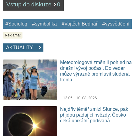
Vstup do diskuze
0
#Sociolog
#symbolika
#Vojtěch Bednář
#vysvědčení
Reklama:
AKTUALITY
Meteorologové změnili pohled na
dnešní vývoj počasí. Do veder
může výrazně promluvit studená
fronta
13:05 10. 08. 2026
Nejdřív téměř zmizí Slunce, pak
přijdou padající hvězdy. Česko
čeká unikátní podívaná