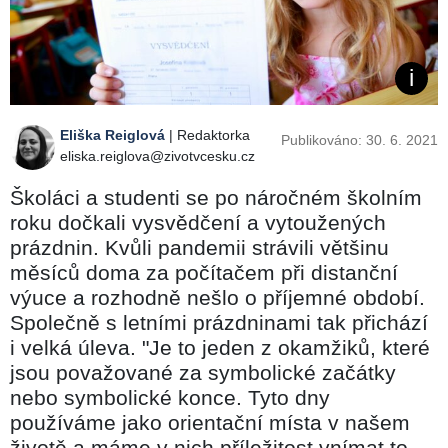
Eliška Reiglová
| Redaktorka
Publikováno: 30. 6. 2021
eliska.reiglova@zivotvcesku.cz
Školáci a studenti se po náročném školním
roku dočkali vysvědčení a vytoužených
prázdnin. Kvůli pandemii strávili většinu
měsíců doma za počítačem při distanční
výuce a rozhodně nešlo o příjemné období.
Společně s letními prázdninami tak přichází
i velká úleva. "Je to jeden z okamžiků, které
jsou považované za symbolické začátky
nebo symbolické konce. Tyto dny
používáme jako orientační místa v našem
životě a máme v nich příležitost vnímat to