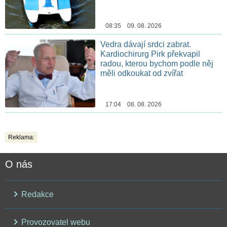
08:35 09. 08. 2026
Vedra dávají srdci zabrat.
Kardiochirurg Pirk překvapil
radou, kterou bychom podle něj
měli odkoukat od zvířat
17:04 08. 08. 2026
Reklama:
O nás
Redakce
Provozovatel webu