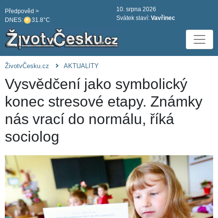
10. srpna 2026
Předpověd >
Svátek slaví:
Vavřinec
DNES:
31.8°C
ŽivotvČesku.cz
AKTUALITY
Vysvědčení jako symbolický
konec stresové etapy. Známky
nás vrací do normálu, říká
sociolog