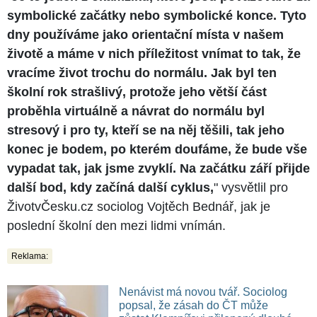
symbolické začátky nebo symbolické konce. Tyto
dny používáme jako orientační místa v našem
životě a máme v nich příležitost vnímat to tak, že
vracíme život trochu do normálu. Jak byl ten
školní rok strašlivý, protože jeho větší část
proběhla virtuálně a návrat do normálu byl
stresový i pro ty, kteří se na něj těšili, tak jeho
konec je bodem, po kterém doufáme, že bude vše
vypadat tak, jak jsme zvyklí. Na začátku září přijde
další bod, kdy začíná další cyklus,
" vysvětlil pro
ŽivotvČesku.cz sociolog Vojtěch Bednář, jak je
poslední školní den mezi lidmi vnímán.
Reklama:
Nenávist má novou tvář. Sociolog
popsal, že zásah do ČT může