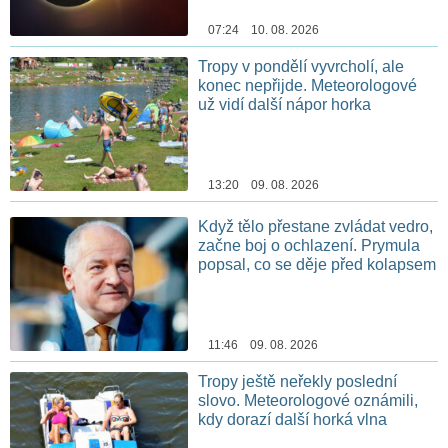
07:24 10. 08. 2026
Tropy v pondělí vyvrcholí, ale
konec nepřijde. Meteorologové
už vidí další nápor horka
13:20 09. 08. 2026
Když tělo přestane zvládat vedro,
začne boj o ochlazení. Prymula
popsal, co se děje před kolapsem
11:46 09. 08. 2026
Tropy ještě neřekly poslední
slovo. Meteorologové oznámili,
kdy dorazí další horká vlna