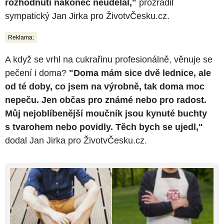
rozhodnutí nakonec neudělal,"
prozradil
sympatický Jan Jirka pro ŽivotvČesku.cz.
Reklama:
A když se vrhl na cukrařinu profesionálně, věnuje se
pečení i doma?
"Doma mám sice dvě lednice, ale
od té doby, co jsem na výrobně, tak doma moc
nepeču. Jen občas pro známé nebo pro radost.
Můj nejoblíbenější moučník jsou kynuté buchty
s tvarohem nebo povidly. Těch bych se ujedl,"
dodal Jan Jirka pro ŽivotvČesku.cz.