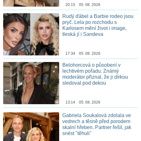
20:15 05. 08. 2026
Rudý ďábel a Barbie rodeo jsou
pryč. Lela po rozchodu s
Karlosem mění život i image,
tleská jí i Sandeva
17:34 05. 08. 2026
Belohorcová o působení v
lechtivém pořadu. Známý
moderátor přiznal, že ji dírkou
sledoval pod dekou
13:14 05. 08. 2026
Gabriela Soukalová zdolala ve
vedrech a těsně před porodem
skalní hřeben. Partner řešil, jak
snést "těhuli"