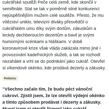
cukrářské soutěži Peče celá země, kde skončil v
semifinále. Stal se tak v poměrně silné konkurenci
nejúspěšnějším mužem celé soutěže. Přesto, že mu
vítězství uniklo, televizní diváky přesvědčil o
cukrářském umu díky svým dortům, zákuskům a
leckdy dechberoucím dezertům a bavil je svými
humornými scénkami a hláškami. V době
koronavirové krize však vláda zakázala mimo jiné i
provozování kadeřnických služeb, a tak se rozhodl
nezahálet a vrhl se do podnikání jako cukrář. Otevřel
si víkendové okénko, kde prodává dezerty a zákusky.
Reklama:
"Všechno začalo tím, že budu péct vánoční
cukroví. Zjistil jsem, že lze otevřít výdejní okénko
a tímto způsobem prodávat i dezerty a zákusky.
Musel jsem si otevřít živnost jako cukrář.