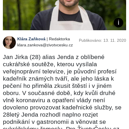
Klára Zaňková
| Redaktorka
Publikováno: 13. 11. 2020
klara.zankova@zivotvcesku.cz
Jan Jirka (28) alias Jenda z oblíbené
cukrářské soutěže, kterou vysílala
veřejnoprávní televize, je původní profesí
kadeřník známých tváří, ale jeho láska k
pečení ho přiměla zkusit štěstí i v jiném
oboru. V současné době, kdy kvůli druhé
vlně koronaviru a opatření vlády není
dovoleno provozovat kadeřnické služby, se
28letý Jenda rozhodl naplno rozjet
podnikání v gastronomii a věnovat se
cukrářskému řemeslu. Pro ŽivotvČesku.cz