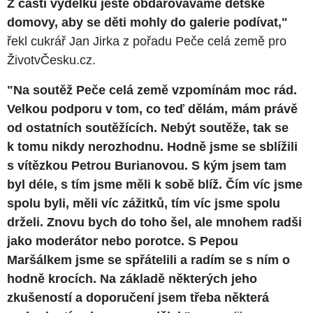
Z části výdělku ještě obdarováváme dětské
domovy, aby se děti mohly do galerie podívat,"
řekl cukrář Jan Jirka z pořadu Peče celá země pro
ŽivotvČesku.cz.
"Na soutěž Peče celá země vzpomínám moc rád.
Velkou podporu v tom, co teď dělám, mám právě
od ostatních soutěžících. Nebýt soutěže, tak se
k tomu nikdy nerozhodnu. Hodně jsme se sblížili
s vítězkou Petrou Burianovou. S kým jsem tam
byl déle, s tím jsme měli k sobě blíž. Čím víc jsme
spolu byli, měli víc zážitků, tím víc jsme spolu
drželi. Znovu bych do toho šel, ale mnohem radši
jako moderátor nebo porotce. S Pepou
Maršálkem jsme se spřátelili a radím se s ním o
hodně krocích. Na základě některých jeho
zkušeností a doporučení jsem třeba některá