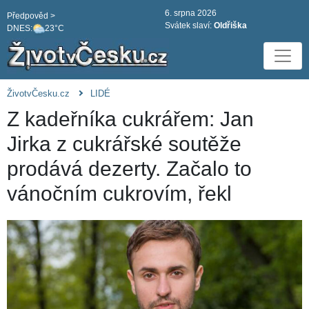
6. srpna 2026
Předpověd >
Svátek slaví:
Oldřiška
DNES:
23°C
ŽivotvČesku.cz
LIDÉ
Z kadeřníka cukrářem: Jan
Jirka z cukrářské soutěže
prodává dezerty. Začalo to
vánočním cukrovím, řekl