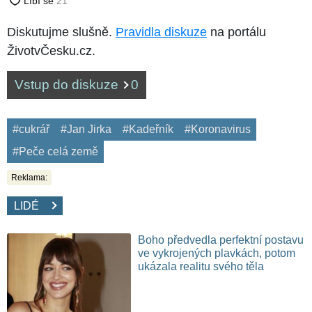
Diskutujme slušně.
Pravidla diskuze
na portálu
ŽivotvČesku.cz.
Vstup do diskuze
0
#cukrář
#Jan Jirka
#Kadeřník
#Koronavirus
#Peče celá země
Reklama:
LIDÉ
Boho předvedla perfektní postavu
ve vykrojených plavkách, potom
ukázala realitu svého těla