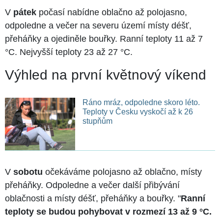
V
pátek
počasí nabídne oblačno až polojasno,
odpoledne a večer na severu území místy déšť,
přeháňky a ojediněle bouřky. Ranní teploty 11 až 7
°C. Nejvyšší teploty 23 až 27 °C.
Výhled na první květnový víkend
Ráno mráz, odpoledne skoro léto.
Teploty v Česku vyskočí až k 26
stupňům
V
sobotu
očekáváme polojasno až oblačno, místy
přeháňky. Odpoledne a večer další přibývání
oblačnosti a místy déšť, přeháňky a bouřky. "
Ranní
teploty se budou pohybovat v rozmezí 13 až 9 °C.