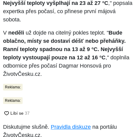
Nejvyšší teploty vyšplhají na 23 až 27 °C
," popsala
expertka přes počasí, co přinese první májová
sobota.
V
neděli
už dojde na citelný pokles teplot. "
Bude
oblačno, místy se dostaví déšť nebo přeháňky.
Ranní teploty spadnou na 13 až 9 °C. Nejvyšší
teploty vystoupají pouze na 12 až 16 °C
," doplnila
odbornice přes počasí Dagmar Honsová pro
ŽivotvČesku.cz.
Reklama:
Reklama:
Diskutujme slušně.
Pravidla diskuze
na portálu
ŽivotvČesku.cz.