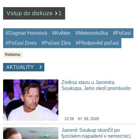
Vstup do diskuze
1
#Dagmar Honsová
#Květen
#Meteoroložka
#Počasí
#Počasí Dnes
#Počasí Zítra
#Předpověď počasí
Reklama:
AKTUALITY
Změna stavu u Jaromíra
Soukupa. Jeho okolí promluvilo
22:56 07. 08. 2026
Jaromír Soukup skončil po
fyzickém napadení v nemocnici.