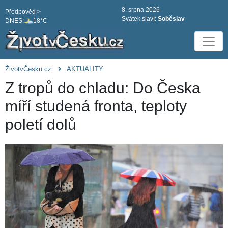
8. srpna 2026
Předpověd >
Svátek slaví:
Soběslav
DNES:
18°C
ŽivotvČesku.cz
AKTUALITY
Z tropů do chladu: Do Česka
míří studená fronta, teploty
poletí dolů