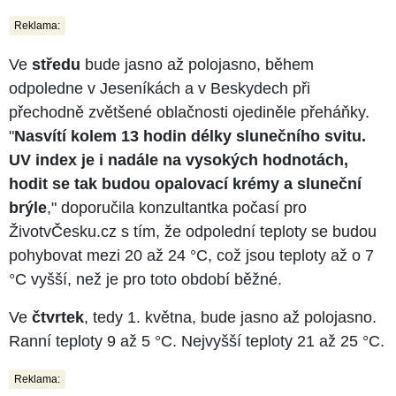
Reklama:
Ve
středu
bude jasno až polojasno, během
odpoledne v Jeseníkách a v Beskydech při
přechodně zvětšené oblačnosti ojediněle přeháňky.
"
Nasvítí kolem 13 hodin délky slunečního svitu.
UV index je i nadále na vysokých hodnotách,
hodit se tak budou opalovací krémy a sluneční
brýle
," doporučila konzultantka počasí pro
ŽivotvČesku.cz s tím, že odpolední teploty se budou
pohybovat mezi 20 až 24 °C, což jsou teploty až o 7
°C vyšší, než je pro toto období běžné.
Ve
čtvrtek
, tedy 1. května, bude jasno až polojasno.
Ranní teploty 9 až 5 °C. Nejvyšší teploty 21 až 25 °C.
Reklama: