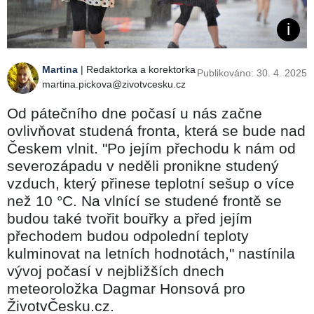
Martina
| Redaktorka a korektorka
Publikováno: 30. 4. 2025
martina.pickova@zivotvcesku.cz
Od pátečního dne počasí u nás začne
ovlivňovat studená fronta, která se bude nad
Českem vlnit. "Po jejím přechodu k nám od
severozápadu v neděli pronikne studený
vzduch, který přinese teplotní sešup o více
než 10 °C. Na vlnící se studené frontě se
budou také tvořit bouřky a před jejím
přechodem budou odpolední teploty
kulminovat na letních hodnotách," nastínila
vývoj počasí v nejbližších dnech
meteoroložka Dagmar Honsová pro
ŽivotvČesku.cz.