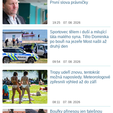
První slova právničky
19:25 07. 08. 2026
Sportovec tělem i duší a milující
táta malého syna. Tělo Dominika
po bouři na jezeře Most našli až
druhý den
09:54 07. 08. 2026
Tropy udeří znovu, tentokrát
možná naposledy. Meteorologové
zpřesnili výhled až do září
08:11 07. 08. 2026
Bouřky přinesou jen falešnou