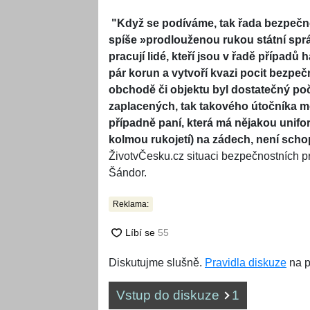
"Když se podíváme, tak řada bezpečnos
spíše »prodlouženou rukou státní spr
pracují lidé, kteří jsou v řadě případů
pár korun a vytvoří kvazi pocit bezpečnosti
obchodě či objektu byl dostatečný poč
zaplacených, tak takového útočníka m
případně paní, která má nějakou unifor
kolmou rukojetí) na zádech, není scho
ŽivotvČesku.cz situaci bezpečnostních p
Šándor.
Reklama:
Diskutujme slušně.
Pravidla diskuze
na p
Vstup do diskuze
1