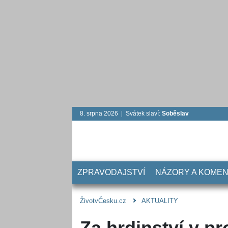
8. srpna 2026 | Svátek slaví:
Soběslav
ZPRAVODAJSTVÍ
NÁZORY A KOME
ŽivotvČesku.cz
AKTUALITY
Za hrdinství v p