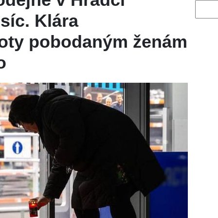
Vyhled
síc. Klára
voty pobodaným ženám
o