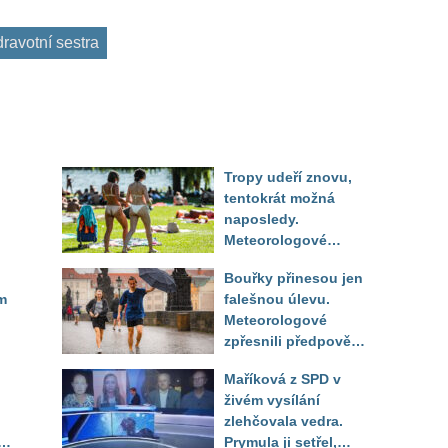
ravotní sestra
Tropy udeří znovu,
tentokrát možná
naposledy.
Meteorologové
zpřesnili výhled až
Bouřky přinesou jen
do září
m
falešnou úlevu.
Meteorologové
zpřesnili předpověď
a oznámili návrat
Maříková z SPD v
horkého počasí
živém vysílání
zlehčovala vedra.
Prymula ji setřel,