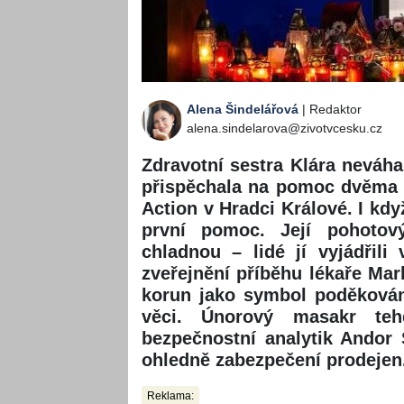
Alena Šindelářová
| Redaktor
alena.sindelarova@zivotvcesku.cz
Zdravotní sestra Klára neváha
přispěchala na pomoc dvěma 
Action v Hradci Králové. I kd
první pomoc. Její pohotov
chladnou – lidé jí vyjádřili
zveřejnění příběhu lékaře Mar
korun jako symbol poděkován
věci. Únorový masakr teh
bezpečnostní analytik Andor 
ohledně zabezpečení prodejen
Reklama: