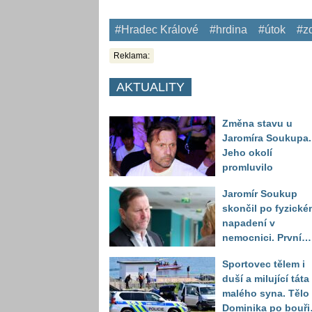
#Hradec Králové
#hrdina
#útok
#zd
Reklama:
AKTUALITY
Změna stavu u
Jaromíra Soukupa.
Jeho okolí
promluvilo
Jaromír Soukup
skončil po fyzické
napadení v
nemocnici. První
slova právničky
Sportovec tělem i
duší a milující táta
malého syna. Tělo
Dominika po bouři