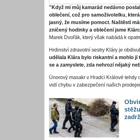
"Když mi můj kamarád nedávno poslal S
oblečení, což pro samoživotelku, která 
jasný, že musíme pomoct. Naštěstí mám
zničený hodinky a oblečení jsme Klárce
Marek Dvořák, který však nabádá k opatrn
Hrdinství zdravotní sestry Kláry je obdivu
udělala Klára bylo riskantní a mohlo jí
se a zamyslete, zda nehrozí nějaký ne
Únorový masakr v Hradci Králové tehdy 
vidí chybu v zabezpečení našich prodejen 
Obvin
stěžu
zadrž