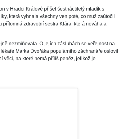
n v Hradci Králové přišel šestnáctiletý mladík s
iky, která vyhnala všechny ven poté, co muž zaútočil
 přítomná zdravotní sestra Klára, která neváhala
jně nezmiňovala. O jejích zásluhách se veřejnost na
ý lékaře Marka Dvořáka populárního záchranáře oslovil
í věci, na které nemá příliš peněz, jelikož je