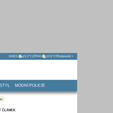
DNES:
15.2°C
ZÍTRA:
23.8°C
Předpověd >
 STYL
MÓDNÍ POLICIE
a:
T ČLÁNEK