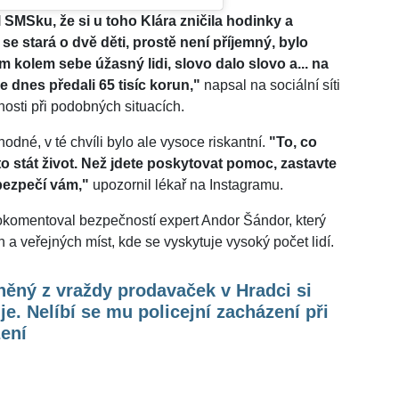
MSku, že si u toho Klára zničila hodinky a
se stará o dvě děti, prostě není příjemný, bylo
 kolem sebe úžasný lidi, slovo dalo slovo a... na
 dnes předali 65 tisíc korun,"
napsal na sociální síti
osti při podobných situacích.
hodné, v té chvíli bylo ale vysoce riskantní.
"To, co
 to stát život. Než jdete poskytovat pomoc, zastavte
bezpečí vám,"
upozornil lékař na Instagramu.
okomentoval bezpečností expert Andor Šándor, který
a veřejných míst, kde se vyskytuje vysoký počet lidí.
ěný z vraždy prodavaček v Hradci si
je. Nelíbí se mu policejní zacházení při
ení