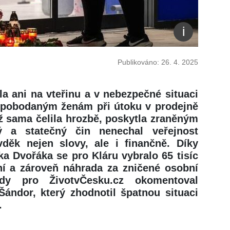
Publikováno: 26. 4. 2025
la ani na vteřinu a v nebezpečné situaci
pobodaným ženám při útoku v prodejně
yž sama čelila hrozbě, poskytla zraněným
ý a statečný čin nenechal veřejnost
 vděk nejen slovy, ale i finančně. Díky
ka Dvořáka se pro Kláru vybralo 65 tisíc
í a zároveň náhrada za zničené osobní
dy pro ŽivotvČesku.cz okomentoval
Šándor, který zhodnotil špatnou situaci
.