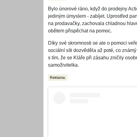
Bylo únorové ráno, když do prodejny Actio
jediným úmyslem - zabíjet. Uprostřed pan
na prodavačky, zachovala chladnou hlavu
obětem přispěchat na pomoc.
Díky své skromnosti se ale o pomoci veře
sociální síti dozvěděla až poté, co znám
s tím, že se Kláře při zásahu zničily osobn
samoživitelka.
Reklama: