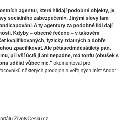
tních agentur, které hlídají podobné objekty, je
ávy sociálního zabezpečení«. Jinými slovy tam
 handicapováni. A ty agentury za podobné lidi dají
. Kdyby –⁠⁠⁠⁠⁠⁠ obecně řečeno –⁠⁠⁠⁠⁠⁠ v takovém
et kvalifikovaných, fyzicky zdatných a dobře
ohou zpacifikovat. Ale pětasedmdesátiletý pán,
mu, při vší úctě jí ani nepadne, má tonfu (obušek s
pna udělat vůbec nic,"
okomentoval pro
racovníků některých prodejen a veřejných míst Andor
ortálu ŽivotvČesku.cz.