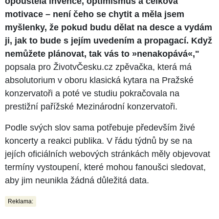
opouštěla invence, optimismus a celková
motivace – není čeho se chytit a měla jsem
myšlenky, že pokud budu dělat na desce a vydám
ji, jak to bude s jejím uvedením a propagací. Když
nemůžete plánovat, tak vás to »nenakopává«,"
popsala pro ŽivotvČesku.cz zpěvačka, která má
absolutorium v oboru klasická kytara na Pražské
konzervatoři a poté ve studiu pokračovala na
prestižní pařížské Mezinárodní konzervatoři.
Podle svých slov sama potřebuje především živé
koncerty a reakci publika. V řádu týdnů by se na
jejích oficiálních webových stránkách měly objevovat
termíny vystoupení, které mohou fanoušci sledovat,
aby jim neunikla žádná důležitá data.
Reklama: