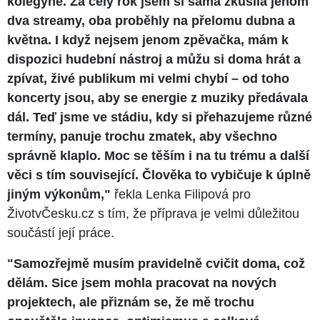
kolegyně. Za celý rok jsem si sama zkusila jenom
dva streamy, oba proběhly na přelomu dubna a
května. I když nejsem jenom zpěvačka, mám k
dispozici hudební nástroj a můžu si doma hrát a
zpívat, živé publikum mi velmi chybí – od toho
koncerty jsou, aby se energie z muziky předávala
dál. Teď jsme ve stádiu, kdy si přehazujeme různé
termíny, panuje trochu zmatek, aby všechno
správně klaplo. Moc se těším i na tu trému a další
věci s tím související. Člověka to vybičuje k úplně
jiným výkonům,"
řekla Lenka Filipová pro
ŽivotvČesku.cz s tím, že příprava je velmi důležitou
součástí její práce.
"Samozřejmě musím pravidelně cvičit doma, což
dělám. Sice jsem mohla pracovat na nových
projektech, ale přiznám se, že mě trochu