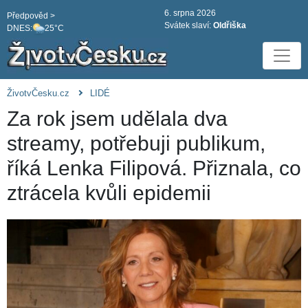
6. srpna 2026
Předpověd >
Svátek slaví:
Oldřiška
DNES:
25°C
ŽivotvČesku.cz
LIDÉ
Za rok jsem udělala dva
streamy, potřebuji publikum,
říká Lenka Filipová. Přiznala, co
ztrácela kvůli epidemii