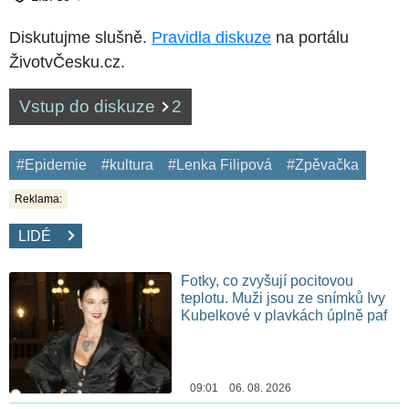
Diskutujme slušně.
Pravidla diskuze
na portálu
ŽivotvČesku.cz.
Vstup do diskuze
2
#Epidemie
#kultura
#Lenka Filipová
#Zpěvačka
Reklama:
LIDÉ
Fotky, co zvyšují pocitovou
teplotu. Muži jsou ze snímků Ivy
Kubelkové v plavkách úplně paf
09:01 06. 08. 2026