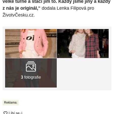
velké turné a stačí jim to. Každý jsme jiný a každý
z nás je originál,"
dodala Lenka Filipová pro
ŽivotvČesku.cz.
3
fotografie
Reklama: