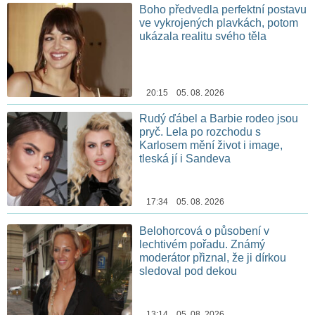
Boho předvedla perfektní postavu
ve vykrojených plavkách, potom
ukázala realitu svého těla
20:15 05. 08. 2026
Rudý ďábel a Barbie rodeo jsou
pryč. Lela po rozchodu s
Karlosem mění život i image,
tleská jí i Sandeva
17:34 05. 08. 2026
Belohorcová o působení v
lechtivém pořadu. Známý
moderátor přiznal, že ji dírkou
sledoval pod dekou
13:14 05. 08. 2026