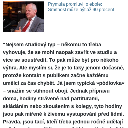
Prymula promluvil o ebole:
Smrtnost může být až 90 procent
"Nejsem studiový typ – někomu to třeba
vyhovuje, že se mohl naopak zavřít ve studiu a
více se soustředit. To pak může být pro někoho
výhra. Ale myslím si, že je to taky jenom dočasné,
protože kontakt s publikem začne každému
umělci za čas chybět. Já jsem typická »pódiovka«
– snažím se stihnout obojí. Jednak přípravu
doma, hodiny strávené nad partiturami,
skládáním nebo zkoušením s kolegy, tyto hodiny
jsou pak mířené k živému vystupování před lidmi.
Pravda, jsou tací, kteří třeba jednou ročně udělají