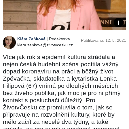
Klára Zaňková
| Redaktorka
Publikováno: 12. 5. 2021
klara.zankova@zivotvcesku.cz
Více jak rok s epidemií kultura strádala a
nejen česká hudební scéna pocítila vážný
dopad koronaviru na práci a běžný život.
Zpěvačka, skladatelka a kytaristka Lenka
Filipová (67) vnímá po dlouhých měsících
bez živého publika, jak moc je pro ni přímý
kontakt s posluchači důležitý. Pro
ŽivotvČesku.cz promluvila o tom, jak se
připravuje na rozvolnění kultury, které by
mělo začít za necelé dva týdny, a také
zmínila, co pro ni rok s epidemií znamenal.