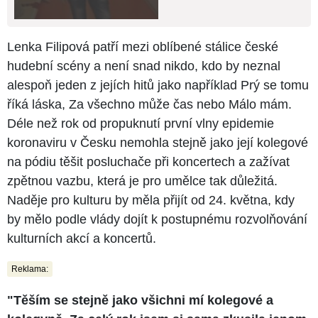
Lenka Filipová patří mezi oblíbené stálice české
hudební scény a není snad nikdo, kdo by neznal
alespoň jeden z jejích hitů jako například Prý se tomu
říká láska, Za všechno může čas nebo Málo mám.
Déle než rok od propuknutí první vlny epidemie
koronaviru v Česku nemohla stejně jako její kolegové
na pódiu těšit posluchače při koncertech a zažívat
zpětnou vazbu, která je pro umělce tak důležitá.
Naděje pro kulturu by měla přijít od 24. května, kdy
by mělo podle vlády dojít k postupnému rozvolňování
kulturních akcí a koncertů.
Reklama:
"Těším se stejně jako všichni mí kolegové a