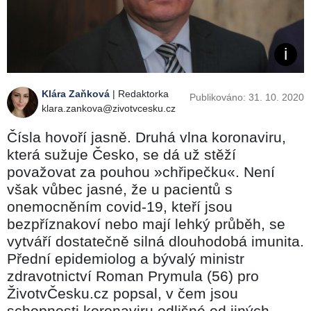
Klára Zaňková
| Redaktorka
Publikováno: 31. 10. 2020
klara.zankova@zivotvcesku.cz
Čísla hovoří jasně. Druhá vlna koronaviru,
která sužuje Česko, se dá už stěží
považovat za pouhou »chřipečku«. Není
však vůbec jasné, že u pacientů s
onemocněním covid-19, kteří jsou
bezpříznakoví nebo mají lehký průběh, se
vytváří dostatečně silná dlouhodobá imunita.
Přední epidemiolog a bývalý ministr
zdravotnictví Roman Prymula (56) pro
ŽivotvČesku.cz popsal, v čem jsou
schopnosti koronaviru odlišné od jiných