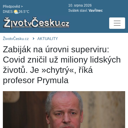
10. srpna 2026
Předpověd >
Svátek slaví:
Vavřinec
DNES:
26.5°C
ŽivotvČesku.cz
AKTUALITY
Zabiják na úrovni superviru:
Covid zničil už miliony lidských
životů. Je »chytrý«, říká
profesor Prymula