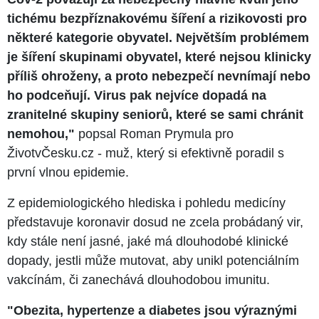
tichému bezpříznakovému šíření a rizikovosti pro
některé kategorie obyvatel. Největším problémem
je šíření skupinami obyvatel, které nejsou klinicky
příliš ohroženy, a proto nebezpečí nevnímají nebo
ho podceňují. Virus pak nejvíce dopadá na
zranitelné skupiny seniorů, které se sami chránit
nemohou,"
popsal Roman Prymula pro
ŽivotvČesku.cz - muž, který si efektivně poradil s
první vlnou epidemie.
Z epidemiologického hlediska i pohledu medicíny
představuje koronavir dosud ne zcela probádaný vir,
kdy stále není jasné, jaké má dlouhodobé klinické
dopady, jestli může mutovat, aby unikl potenciálním
vakcínám, či zanechává dlouhodobou imunitu.
"Obezita, hypertenze a diabetes jsou výraznými