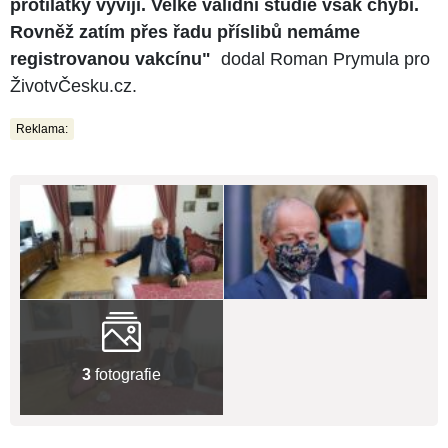
protilátky vyvíjí. Velké validní studie však chybí.
Rovněž zatím přes řadu příslibů nemáme
registrovanou vakcínu"
dodal Roman Prymula pro
ŽivotvČesku.cz.
Reklama:
3
fotografie