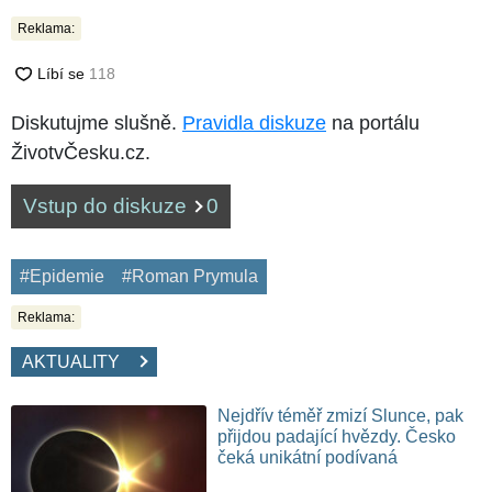
Reklama:
Diskutujme slušně.
Pravidla diskuze
na portálu
ŽivotvČesku.cz.
Vstup do diskuze
0
#Epidemie
#Roman Prymula
Reklama:
AKTUALITY
Nejdřív téměř zmizí Slunce, pak
přijdou padající hvězdy. Česko
čeká unikátní podívaná