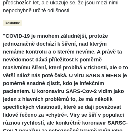
předchozích let, ale ukazuje se, že jsou mezi nimi
nepochybně určité odlišnosti.
Reklama:
"COVID-19 je mnohem záludnější, protože
jednoznačně dochází k šíření, nad kterým
nemáme kontrolu a o kterém nevíme. A právě ta
nevědomost dává příležitost k poměrně
masivnímu šíření, které probíhá v tichosti, ale o to
větší nálož nás poté čeká. U viru SARS a MERS je
poměrně snadné zjistit, kdo je infekčním
pacientem.
U koronaviru SARS-Cov-2 vidím jako
jeden z hlavních problémů to, že má několik
specifických vlastností, které se dají považovat
lidově řečeno za »chytré«. Viry se šíří v populaci
různou rychlostí, ale konkrétně koronavir SARSC-
Cov-2 považuji za nebezpečný hlavně kvůli jeho