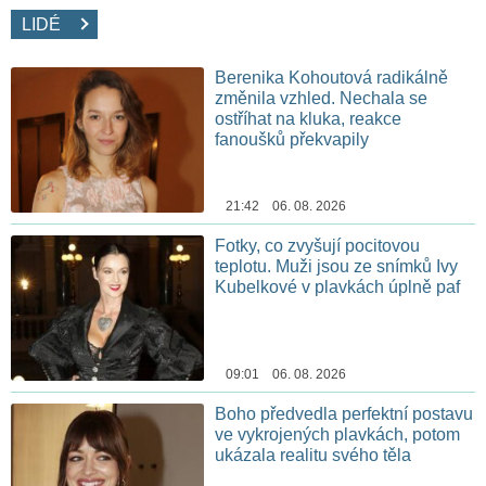
LIDÉ
Berenika Kohoutová radikálně
změnila vzhled. Nechala se
ostříhat na kluka, reakce
fanoušků překvapily
21:42 06. 08. 2026
Fotky, co zvyšují pocitovou
teplotu. Muži jsou ze snímků Ivy
Kubelkové v plavkách úplně paf
09:01 06. 08. 2026
Boho předvedla perfektní postavu
ve vykrojených plavkách, potom
ukázala realitu svého těla