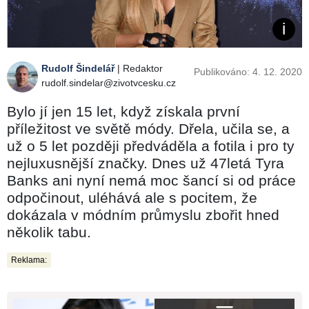
Rudolf Šindelář
| Redaktor
Publikováno: 4. 12. 2020
rudolf.sindelar@zivotvcesku.cz
Bylo jí jen 15 let, když získala první
příležitost ve světě módy. Dřela, učila se, a
už o 5 let později předváděla a fotila i pro ty
nejluxusnější značky. Dnes už 47letá Tyra
Banks ani nyní nemá moc šancí si od práce
odpočinout, uléhává ale s pocitem, že
dokázala v módním průmyslu zbořit hned
několik tabu.
Reklama: