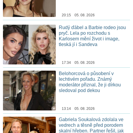
20:15 05. 08. 2026
Rudý ďábel a Barbie rodeo jsou
pryč. Lela po rozchodu s
Karlosem mění život i image,
tleská jí i Sandeva
17:34 05. 08. 2026
Belohorcová o působení v
lechtivém pořadu. Známý
moderátor přiznal, že ji dírkou
sledoval pod dekou
13:14 05. 08. 2026
Gabriela Soukalová zdolala ve
vedrech a těsně před porodem
skalní hřeben. Partner řešil, jak