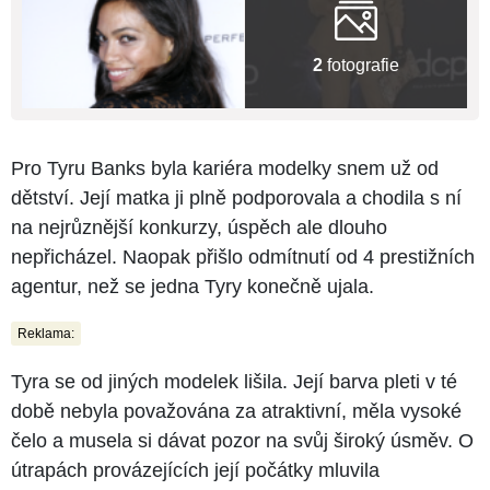
2
fotografie
Pro Tyru Banks byla kariéra modelky snem už od
dětství. Její matka ji plně podporovala a chodila s ní
na nejrůznější konkurzy, úspěch ale dlouho
nepřicházel. Naopak přišlo odmítnutí od 4 prestižních
agentur, než se jedna Tyry konečně ujala.
Reklama:
Tyra se od jiných modelek lišila. Její barva pleti v té
době nebyla považována za atraktivní, měla vysoké
čelo a musela si dávat pozor na svůj široký úsměv. O
útrapách provázejících její počátky mluvila