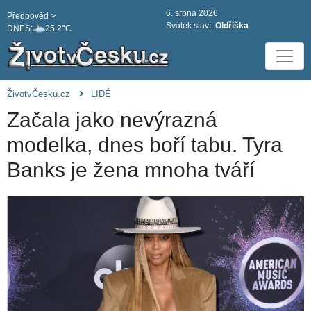
6. srpna 2026
Předpověd >
Svátek slaví:
Oldřiška
DNES:
25.2°C
ŽivotvČesku.cz
LIDÉ
Začala jako nevýrazná
modelka, dnes boří tabu. Tyra
Banks je žena mnoha tváří