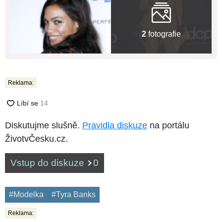
2
fotografie
Reklama:
Diskutujme slušně.
Pravidla diskuze
na portálu
ŽivotvČesku.cz.
Vstup do diskuze
0
#Modelka
#Tyra Banks
Reklama: