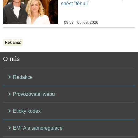
snést "těhuli"
09:53 05. 08. 2026
Reklama:
O nás
Redakce
Provozovatel webu
Etický kodex
EMFA a samoregulace