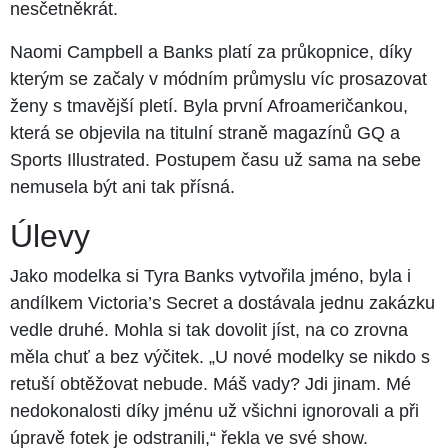
nesčetněkrát.
Naomi Campbell a Banks platí za průkopnice, díky
kterým se začaly v módním průmyslu víc prosazovat
ženy s tmavější pletí. Byla první Afroameričankou,
která se objevila na titulní straně magazínů GQ a
Sports Illustrated. Postupem času už sama na sebe
nemusela být ani tak přísná.
Úlevy
Jako modelka si Tyra Banks vytvořila jméno, byla i
andílkem Victoria’s Secret a dostávala jednu zakázku
vedle druhé. Mohla si tak dovolit jíst, na co zrovna
měla chuť a bez výčitek. „U nové modelky se nikdo s
retuší obtěžovat nebude. Máš vady? Jdi jinam. Mé
nedokonalosti díky jménu už všichni ignorovali a při
úpravě fotek je odstranili,“ řekla ve své show.