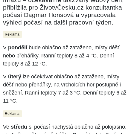
přiblížila pro ŽivotvČesku.cz konzultantka
počasí Dagmar Honsová a vypracovala
výhled počasí na další pracovní týden.
Reklama:
V
pondělí
bude oblačno až zataženo, místy déšť
nebo přeháňky. Ranní teploty 8 až 4 °C. Denní
teploty 8 až 12 °C.
V
úterý
lze očekávat oblačno až zataženo, místy
déšť nebo přeháňky, na vrcholcích hor postupně i
sněžení. Ranní teploty 7 až 3 °C. Denní teploty 6 až
11 °C.
Reklama:
Ve
středu
si počasí nachystá oblačno až polojasno,