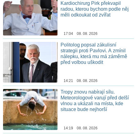
Kardiochirurg Pirk překvapil
radou, kterou bychom podle něj
měli odkoukat od zvířat
17:04 08. 08. 2026
Politolog popsal zákulisní
strategii proti Pavlovi. A zmínil
nálepku, která mu má záměrně
před volbou uškodit
14:21 08. 08. 2026
Tropy znovu nabírají sílu.
Meteorologové varují před delší
vlnou a ukázali na místa, kde
situace bude nejhorší
14:19 08. 08. 2026