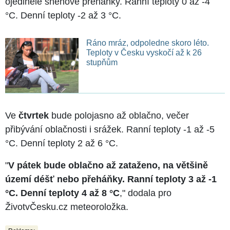
ojediněle sněhové přeháňky. Ranní teploty 0 až -4
°C. Denní teploty -2 až 3 °C.
Ráno mráz, odpoledne skoro léto.
Teploty v Česku vyskočí až k 26
stupňům
Ve
čtvrtek
bude polojasno až oblačno, večer
přibývání oblačnosti i srážek. Ranní teploty -1 až -5
°C. Denní teploty 2 až 6 °C.
"
V pátek bude oblačno až zataženo, na většině
území déšť nebo přeháňky. Ranní teploty 3 až -1
°C. Denní teploty 4 až 8 °C
," dodala pro
ŽivotvČesku.cz meteoroložka.