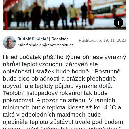
Rudolf Šindelář
| Redaktor
Publikováno: 19. 11. 2023
rudolf.sindelar@zivotvcesku.cz
Hned počátek příštího týdne přinese výrazný
nárůst teplot vzduchu, zároveň ale
oblačnosti i srážek bude hodně. "Postupně
bude sice oblačnosti a srážek přechodně
ubývat, ale teploty půjdou výrazně dolů.
Teplotní listopadový rokenrol tak bude
pokračovat. A pozor na středu. V ranních
minimech bude teplota klesat až ke -4 °C a
také v odpoledních maximech bude
ojediněle teplota zůstávat trvale pod bodem
mrazu – očekáváme takzvaný ledový den,"