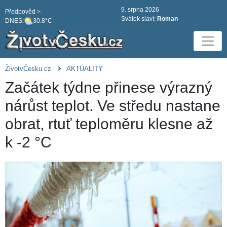
9. srpna 2026
Předpověd >
Svátek slaví:
Roman
DNES:
30.8°C
ŽivotvČesku.cz
AKTUALITY
Začátek týdne přinese výrazný
nárůst teplot. Ve středu nastane
obrat, rtuť teploměru klesne až
k -2 °C