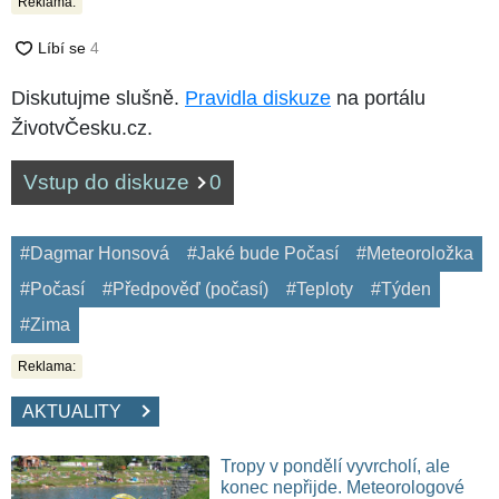
Reklama:
Diskutujme slušně.
Pravidla diskuze
na portálu
ŽivotvČesku.cz.
Vstup do diskuze
0
#Dagmar Honsová
#Jaké bude Počasí
#Meteoroložka
#Počasí
#Předpověď (počasí)
#Teploty
#Týden
#Zima
Reklama:
AKTUALITY
Tropy v pondělí vyvrcholí, ale
konec nepřijde. Meteorologové