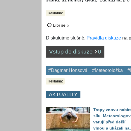
Reklama:
Diskutujme slušně.
Pravidla diskuze
na p
Vstup do diskuze
0
#Dagmar Honsová
#Meteoroložka
#
Reklama:
AKTUALITY
Tropy znovu nabíra
sílu. Meteorologov
varují před delší
vlnou a ukázali na