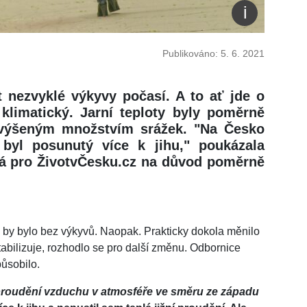
Publikováno: 5. 6. 2021
 nezvyklé výkyvy počasí. A to ať jde o
 klimatický. Jarní teploty byly poměrně
výšeným množstvím srážek. "Na Česko
 byl posunutý více k jihu," poukázala
 pro ŽivotvČesku.cz na důvod poměrně
e by bylo bez výkyvů. Naopak. Prakticky dokola měnilo
tabilizuje, rozhodlo se pro další změnu. Odbornice
působilo.
roudění vzduchu v atmosféře ve směru ze západu