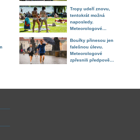
na jezeře Most našli
Tropy udeří znovu,
až druhý den
tentokrát možná
naposledy.
Meteorologové
zpřesnili výhled až
Bouřky přinesou jen
do září
m
falešnou úlevu.
Meteorologové
zpřesnili předpověď
a oznámili návrat
horkého počasí