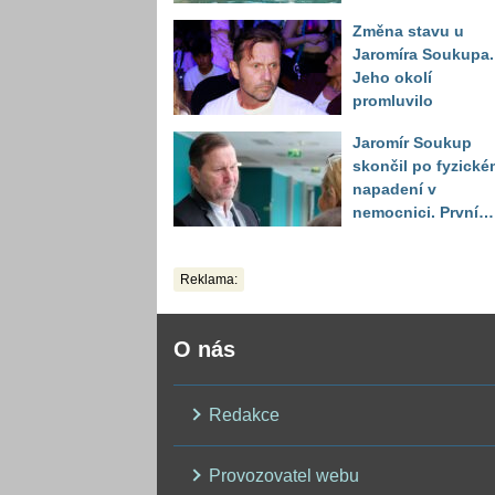
místa, kde situace
Změna stavu u
bude nejhorší
Jaromíra Soukupa.
Jeho okolí
promluvilo
Jaromír Soukup
skončil po fyzické
napadení v
nemocnici. První
slova právničky
Reklama:
O nás
Redakce
Provozovatel webu