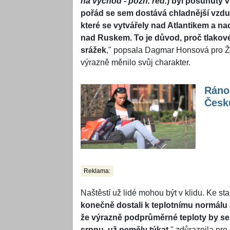
na východ - pozn. red.
) byl posunutý ví
pořád se sem dostává chladnější vzduc
které se vytvářely nad Atlantikem a nad
nad Ruskem. To je důvod, proč tlakové 
srážek
," popsala Dagmar Honsová pro Ži
výrazně měnilo svůj charakter.
Ráno 
Česk
Reklama:
Naštěstí už lidé mohou být v klidu. Ke sta
konečně dostali k teplotnímu normálu
že výrazně podprůměrné teploty by se 
srpnu, už neměly týkat
," zdůraznila p