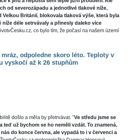
ce k jihu a nepustil sem teplé jižní proudění. Ale
h od severozápadu a jednotlivé tlakové níže,
 Velkou Británií, blokovala tlaková výše, která byla
níže déle setrvávaly a přinesly daleko více
votvČesku.cz, co bylo tím, že počasí na našem území
mráz, odpoledne skoro léto. Teploty v
u vyskočí až k 26 stupňům
bilitě došlo a měla by přetrvávat. "
Ve středu jsme se
 a teď už bychom se ho neměli vzdát. To znamená,
nás do konce června, ale vypadá to i v červenci a
ro ŽivotvČesku.cz meteoroložka Dagmar Honsová.