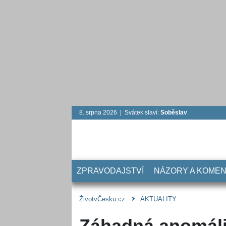
8. srpna 2026 | Svátek slaví:
Soběslav
ZPRAVODAJSTVÍ
NÁZORY A KOME
ŽivotvČesku.cz
AKTUALITY
Záhadná anomáli