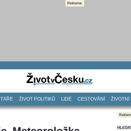
Reklama:
NTÁŘE
ŽIVOT POLITIKŮ
LIDÉ
CESTOVÁNÍ
ŽIVOTNÍ
Reklam
e. Meteoroložka
HLEDA