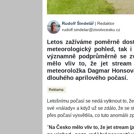
Rudolf Šindelář
| Redaktor
rudolf.sindelar@zivotvcesku.cz
Letos zažíváme poměrně dost
meteorologický pohled, tak i
významně podprůměrně se z
mělo vliv to, že jet stream
meteoroložka Dagmar Honsová
dlouhého aprílového počasí.
Reklama:
Letošnímu počasí se nedá vytknout to, ž
své »nálady« a když už se zdálo, že se s
přes počasí vysvětlila, co tuto anomálii z
"
Na Česko mělo vliv to, že jet stream (
p