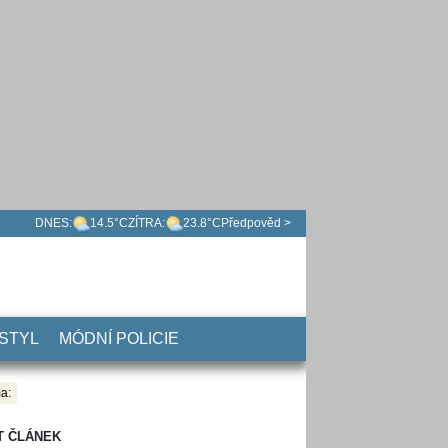
DNES:
14.5°C
ZÍTRA:
23.8°C
Předpověd >
 STYL
MÓDNÍ POLICIE
a:
T ČLÁNEK