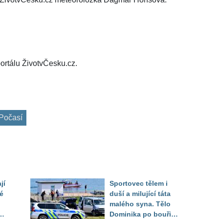
ortálu ŽivotvČesku.cz.
Počasí
jí
Sportovec tělem i
é
duší a milující táta
malého syna. Tělo
Dominika po bouři