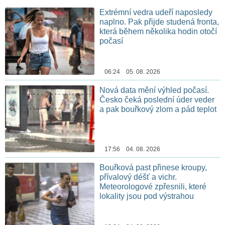
Extrémní vedra udeří naposledy
naplno. Pak přijde studená fronta,
která během několika hodin otočí
počasí
06:24 05. 08. 2026
Nová data mění výhled počasí.
Česko čeká poslední úder veder
a pak bouřkový zlom a pád teplot
17:56 04. 08. 2026
Bouřková past přinese kroupy,
přívalový déšť a vichr.
Meteorologové zpřesnili, které
lokality jsou pod výstrahou