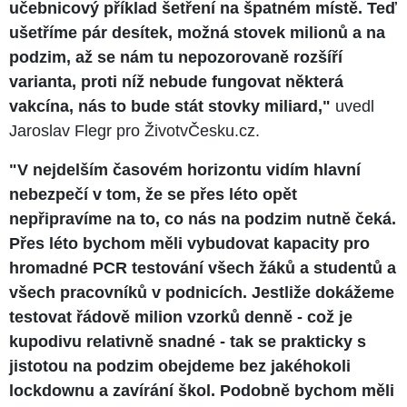
učebnicový příklad šetření na špatném místě. Teď
ušetříme pár desítek, možná stovek milionů a na
podzim, až se nám tu nepozorovaně rozšíří
varianta, proti níž nebude fungovat některá
vakcína, nás to bude stát stovky miliard,"
uvedl
Jaroslav Flegr pro ŽivotvČesku.cz.
"V nejdelším časovém horizontu vidím hlavní
nebezpečí v tom, že se přes léto opět
nepřipravíme na to, co nás na podzim nutně čeká.
Přes léto bychom měli vybudovat kapacity pro
hromadné PCR testování všech žáků a studentů a
všech pracovníků v podnicích. Jestliže dokážeme
testovat řádově milion vzorků denně - což je
kupodivu relativně snadné - tak se prakticky s
jistotou na podzim obejdeme bez jakéhokoli
lockdownu a zavírání škol. Podobně bychom měli