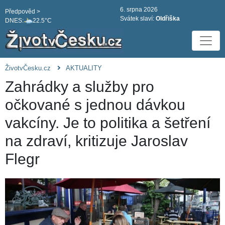
6. srpna 2026
Předpověd >
Svátek slaví:
Oldřiška
DNES:
22.5°C
ŽivotvČesku.cz
AKTUALITY
Zahrádky a služby pro
očkované s jednou dávkou
vakcíny. Je to politika a šetření
na zdraví, kritizuje Jaroslav
Flegr