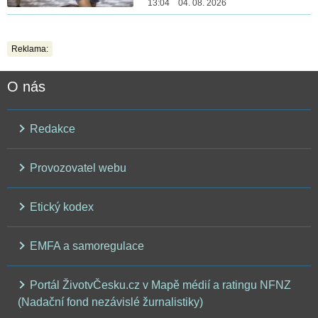
13:04 04. 08. 2026
Reklama:
O nás
Redakce
Provozovatel webu
Etický kodex
EMFA a samoregulace
Portál ŽivotvČesku.cz v Mapě médií a ratingu NFNZ
(Nadační fond nezávislé žurnalistiky)