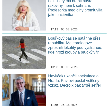
Lék, který má bránit návratu
rakoviny, není k sehnání.
Profesorka medicíny promluvila
jako pacientka
17:13 05. 08. 2026
Bouřkový pás se natáhne přes
republiku. Meteorologové
zpřesnili lokality pod výstrahou,
kde hrozí kroupy a prudký vítr
13:30 05. 08. 2026
Havlíček ukončil spekulace o
Hradu. Pavlovi poslal vstřícný
vzkaz, Decroix pak tvrdě setřel
11:59 05. 08. 2026