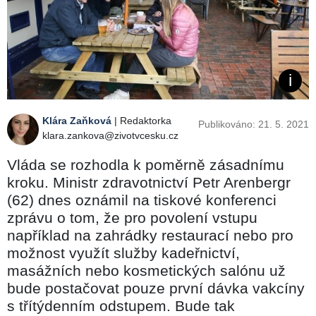
Klára Zaňková
| Redaktorka
Publikováno: 21. 5. 2021
klara.zankova@zivotvcesku.cz
Vláda se rozhodla k poměrně zásadnímu
kroku. Ministr zdravotnictví Petr Arenbergr
(62) dnes oznámil na tiskové konferenci
zprávu o tom, že pro povolení vstupu
například na zahrádky restaurací nebo pro
možnost využít služby kadeřnictví,
masážních nebo kosmetických salónu už
bude postačovat pouze první dávka vakcíny
s třítýdenním odstupem. Bude tak