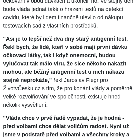
očkování v obou dávkách a ukončili ho. Ve stejný den
bude vláda jednat také o hrazení testů na detekci
covidu, které by lidem finančně ulevilo od nákupu
testovacích sad z vlastních prostředků.
"Asi je to lepší než dva dny starý antigenní test.
Řekl bych, že lidé, kteří v sobě mají první dávku
očkovací látky, tak i když onemocní, budou
vylučovat tak málo viru, že sice někoho nakazit
mohou, ale běžný antigenní test u nich nákazu
stejně neprokáže,
"
řekl Jaroslav Flegr pro
ŽivotvČesku.cz s tím, že pro konání vlády a poměrně
velké rozvolňování ve společnosti, existuje hned
několik vysvětlení.
"Vláda chce v prvé řadě vypadat, že je hodná -
před volbami chce dělat voličům radost. Nyní už
jsme v podstatě před volbami a všechny kroky a