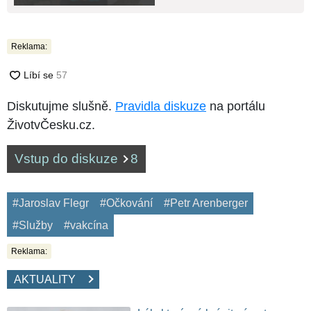
Reklama:
Diskutujme slušně.
Pravidla diskuze
na portálu
ŽivotvČesku.cz.
Vstup do diskuze
8
#Jaroslav Flegr
#Očkování
#Petr Arenberger
#Služby
#vakcína
Reklama:
AKTUALITY