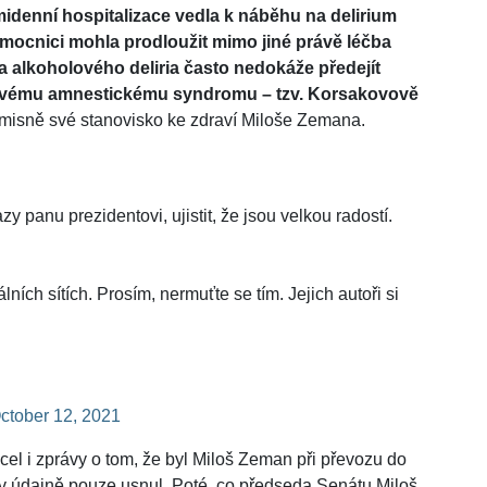
idenní hospitalizace vedla k náběhu na delirium
mocnici mohla prodloužit mimo jiné právě léčba
ba alkoholového deliria často nedokáže předejít
olovému amnestickému syndromu – tzv. Korsakovově
isně své stanovisko ke zdraví Miloše Zemana.
zy panu prezidentovi, ujistit, že jsou velkou radostí.
ních sítích. Prosím, nermuťte se tím. Jejich autoři si
ctober 12, 2021
cel i zprávy o tom, že byl Miloš Zeman při převozu do
v údajně pouze usnul. Poté, co předseda Senátu Miloš