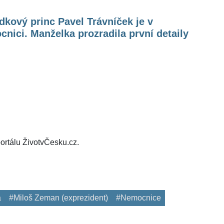
kový princ Pavel Trávníček je v
nici. Manželka prozradila první detaily
ortálu ŽivotvČesku.cz.
a
#Miloš Zeman (exprezident)
#Nemocnice