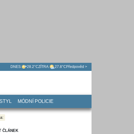
DNES:
28.2°C
ZÍTRA:
27.8°C
Předpověd >
 STYL
MÓDNÍ POLICIE
a:
T ČLÁNEK