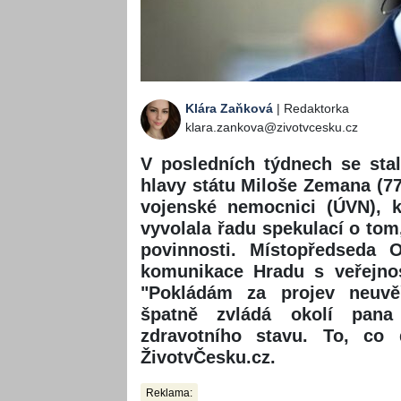
Klára Zaňková
| Redaktorka
klara.zankova@zivotvcesku.cz
V posledních týdnech se sta
hlavy státu Miloše Zemana (77
vojenské nemocnici (ÚVN), k
vyvolala řadu spekulací o tom
povinnosti. Místopředseda 
komunikace Hradu s veřejnos
"Pokládám za projev neuvěř
špatně zvládá okolí pana
zdravotního stavu. To, co d
ŽivotvČesku.cz.
Reklama: