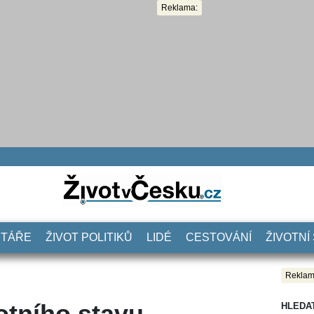
Reklama:
NTÁŘE
ŽIVOT POLITIKŮ
LIDÉ
CESTOVÁNÍ
ŽIVOTNÍ
Reklam
otního stavu
HLEDA