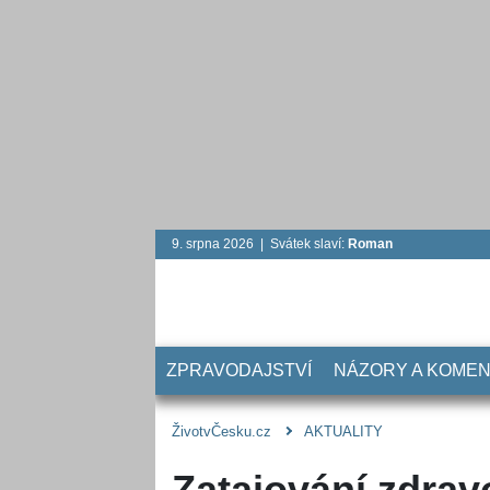
9. srpna 2026 | Svátek slaví:
Roman
ZPRAVODAJSTVÍ
NÁZORY A KOME
ŽivotvČesku.cz
AKTUALITY
Zatajování zdrav