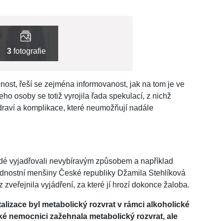
3
fotografie
nost, řeší se zejména informovanost, jak na tom je ve
eho osoby se totiž vyrojila řada spekulací, z nichž
raví a komplikace, které neumožňují nadále
lidé vyjadřovali nevybíravým způsobem a například
rodnostní menšiny České republiky Džamila Stehlíková
 zveřejnila vyjádření, za které jí hrozí dokonce žaloba.
lizace byl metabolický rozvrat v rámci alkoholické
nské nemocnici zažehnala metabolický rozvrat, ale