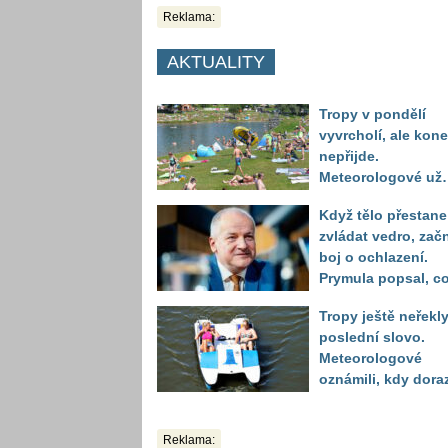
Reklama:
AKTUALITY
Tropy v pondělí
vyvrcholí, ale kon
nepřijde.
Meteorologové už
vidí další nápor
Když tělo přestane
horka
zvládat vedro, zač
boj o ochlazení.
Prymula popsal, c
se děje před
Tropy ještě neřekl
kolapsem
poslední slovo.
Meteorologové
oznámili, kdy dora
další horká vlna
Reklama: