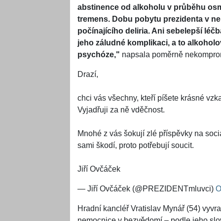
abstinence od alkoholu v průběhu osm
tremens. Dobu pobytu prezidenta v ne
počínajícího deliria. Ani sebelepší léč
jeho záludné komplikaci, a to alkoh
psychóze,"
napsala poměrně nekomprom
Drazí,
chci vás všechny, kteří píšete krásné vzka
Vyjadřuji za ně vděčnost.
Mnohé z vás šokují zlé příspěvky na sociál
sami škodí, proto potřebují soucit.
Jiří Ovčáček
— Jiří Ovčáček (@PREZIDENTmluvci)
O
Hradní kancléř Vratislav Mynář (54) vyvra
nemocnice v bezvědomí – podle jeho slo