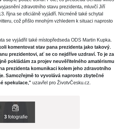
 vyjasnění zdravotního stavu prezidenta, mluvčí Jiří
. října se oficiálně vyjádří. Nicméně také schytal
itteru, což přišlo mnohým vzhledem k situaci naprosto
nta se vyjádřil také místopředseda ODS Martin Kupka.
koli komentovat stav pana prezidenta jako takový.
nu prezidentovi, ať se co nejdříve uzdraví. To je za
ejně pokládám za projev neuvěřitelného amatérismu
ana prezidenta komunikaci kolem jeho zdravotního
žuje. Samozřejmě to vyvolává naprosto zbytečné
čné spekulace,"
uzavřel pro ŽivotvČesku.cz.
3
fotografie