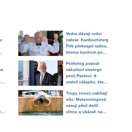
Vedra dávají srdci
ec
zabrat. Kardiochirurg
Pirk překvapil radou,
kterou bychom podle
něj měli odkoukat od
Politolog popsal
zvířat
ne
zákulisní strategii
proti Pavlovi. A
o
zmínil nálepku, která
mu má záměrně před
y
Tropy znovu nabírají
volbou uškodit
sílu. Meteorologové
varují před delší
zí
vlnou a ukázali na
místa, kde situace
bude nejhorší