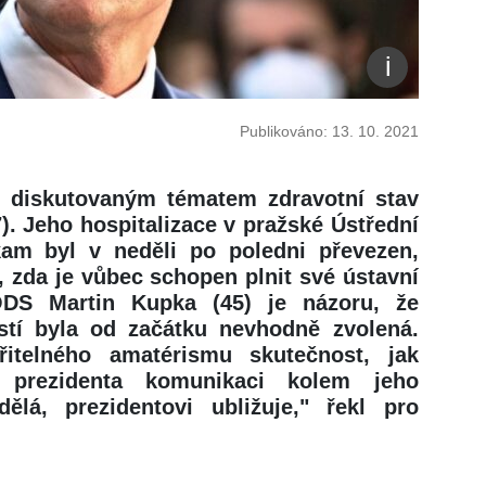
Publikováno: 13. 10. 2021
l diskutovaným tématem zdravotní stav
). Jeho hospitalizace v pražské Ústřední
am byl v neděli po poledni převezen,
, zda je vůbec schopen plnit své ústavní
ODS Martin Kupka (45) je názoru, že
tí byla od začátku nevhodně zvolená.
itelného amatérismu skutečnost, jak
 prezidenta komunikaci kolem jeho
ělá, prezidentovi ubližuje," řekl pro