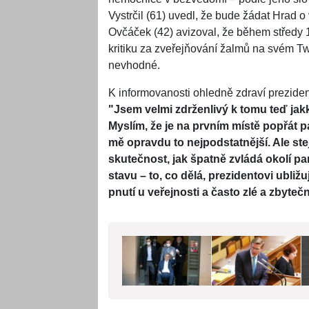
Vystrčil (61) uvedl, že bude žádat Hrad o
Ovčáček (42) avizoval, že během středy 13
kritiku za zveřejňování žalmů na svém Tw
nevhodné.
K informovanosti ohledně zdraví prezide
"Jsem velmi zdrženlivý k tomu teď jak
Myslím, že je na prvním místě popřát pa
mě opravdu to nejpodstatnější. Ale st
skutečnost, jak špatně zvládá okolí p
stavu – to, co dělá, prezidentovi ubli
pnutí u veřejnosti a často zlé a zbyte