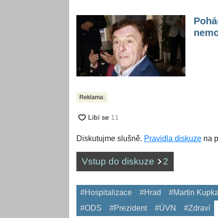
Pohád
nemoc
Reklama:
Diskutujme slušně.
Pravidla diskuze
na p
Vstup do diskuze
2
#Hospitalizace
#Hrad
#Martin Kupk
#ODS
#Prezident
#ÚVN
#Zdraví