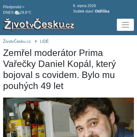
6. srpna 2026
Předpověd >
Svátek slaví:
Oldřiška
DNES:
29.8°C
ŽivotvČesku.cz
LIDÉ
Zemřel moderátor Prima
Vařečky Daniel Kopál, který
bojoval s covidem. Bylo mu
pouhých 49 let