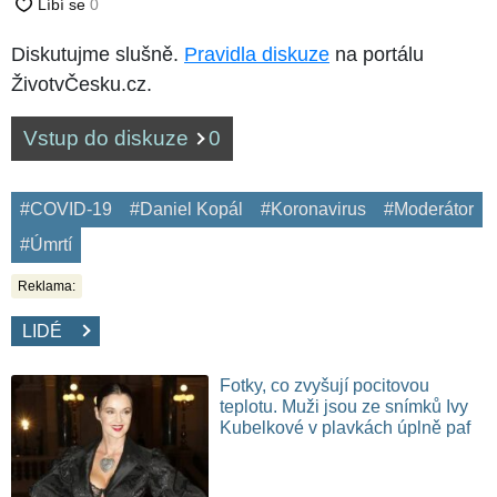
Diskutujme slušně.
Pravidla diskuze
na portálu
ŽivotvČesku.cz.
Vstup do diskuze
0
#COVID-19
#Daniel Kopál
#Koronavirus
#Moderátor
#Úmrtí
Reklama:
LIDÉ
Fotky, co zvyšují pocitovou
teplotu. Muži jsou ze snímků Ivy
Kubelkové v plavkách úplně paf