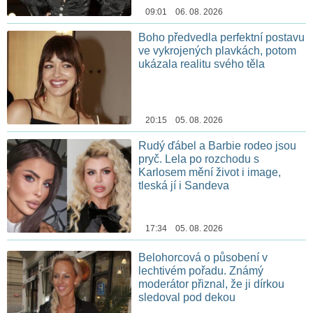
09:01 06. 08. 2026
Boho předvedla perfektní postavu
ve vykrojených plavkách, potom
ukázala realitu svého těla
20:15 05. 08. 2026
Rudý ďábel a Barbie rodeo jsou
pryč. Lela po rozchodu s
Karlosem mění život i image,
tleská jí i Sandeva
17:34 05. 08. 2026
Belohorcová o působení v
lechtivém pořadu. Známý
moderátor přiznal, že ji dírkou
sledoval pod dekou