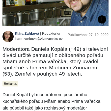
Klára Zaňková
| Redaktorka
Publikováno: 27. 10. 2020
klara.zankova@zivotvcesku.cz
Moderátora Daniela Kopála (†49) si televizní
diváci určitě pamatují z oblíbeného pořadu
Mňam aneb Prima vařečka, který uváděl
společně s hercem Martinem Zounarem
(53). Zemřel v pouhých 49 letech.
Reklama:
Daniel Kopál byl moderátorem populárního
kuchařského pořadu Mňam anebo Prima Vařečka,
ale působil také jako rozhlasový moderátor