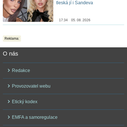
tleská jí i Sandeva
17:34 05. 08. 2026
Reklama:
O nás
Redakce
Provozovatel webu
Etický kodex
EMFA a samoregulace