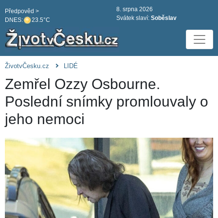
8. srpna 2026
Předpověd >
Svátek slaví:
Soběslav
DNES:
23.5°C
ŽivotvČesku.cz
LIDÉ
Zemřel Ozzy Osbourne.
Poslední snímky promlouvaly o
jeho nemoci