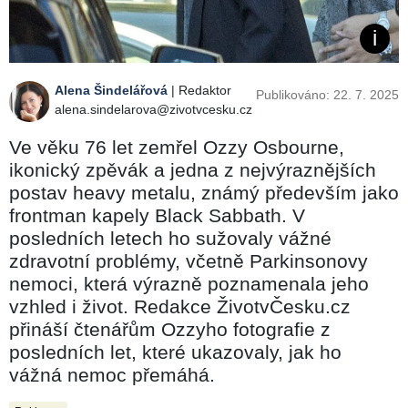
Alena Šindelářová
| Redaktor
Publikováno: 22. 7. 2025
alena.sindelarova@zivotvcesku.cz
Ve věku 76 let zemřel Ozzy Osbourne,
ikonický zpěvák a jedna z nejvýraznějších
postav heavy metalu, známý především jako
frontman kapely Black Sabbath. V
posledních letech ho sužovaly vážné
zdravotní problémy, včetně Parkinsonovy
nemoci, která výrazně poznamenala jeho
vzhled i život. Redakce ŽivotvČesku.cz
přináší čtenářům Ozzyho fotografie z
posledních let, které ukazovaly, jak ho
vážná nemoc přemáhá.