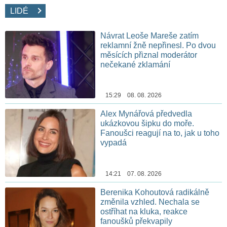
LIDÉ
Návrat Leoše Mareše zatím
reklamní žně nepřinesl. Po dvou
měsících přiznal moderátor
nečekané zklamání
15:29 08. 08. 2026
Alex Mynářová předvedla
ukázkovou šipku do moře.
Fanoušci reagují na to, jak u toho
vypadá
14:21 07. 08. 2026
Berenika Kohoutová radikálně
změnila vzhled. Nechala se
ostříhat na kluka, reakce
fanoušků překvapily