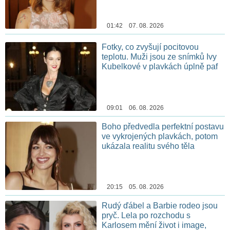
01:42 07. 08. 2026
Fotky, co zvyšují pocitovou
teplotu. Muži jsou ze snímků Ivy
Kubelkové v plavkách úplně paf
09:01 06. 08. 2026
Boho předvedla perfektní postavu
ve vykrojených plavkách, potom
ukázala realitu svého těla
20:15 05. 08. 2026
Rudý ďábel a Barbie rodeo jsou
pryč. Lela po rozchodu s
Karlosem mění život i image,