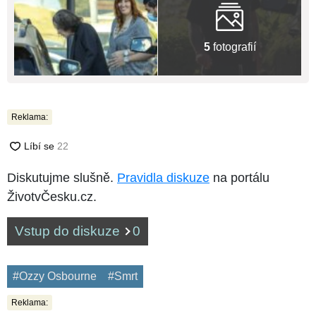
5
fotografií
Reklama:
Diskutujme slušně.
Pravidla diskuze
na portálu
ŽivotvČesku.cz.
Vstup do diskuze
0
#Ozzy Osbourne
#Smrt
Reklama: