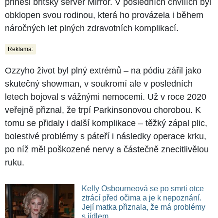
přinesl britský server Mirror. V posledních chvílích byl
obklopen svou rodinou, která ho provázela i během
náročných let plných zdravotních komplikací.
Reklama:
Ozzyho život byl plný extrémů – na pódiu zářil jako
skutečný showman, v soukromí ale v posledních
letech bojoval s vážnými nemocemi. Už v roce 2020
veřejně přiznal, že trpí Parkinsonovou chorobou. K
tomu se přidaly i další komplikace – těžký zápal plic,
bolestivé problémy s páteří i následky operace krku,
po níž měl poškozené nervy a částečně znecitlivělou
ruku.
Kelly Osbourneová se po smrti otce
ztrácí před očima a je k nepoznání.
Její matka přiznala, že má problémy
s jídlem