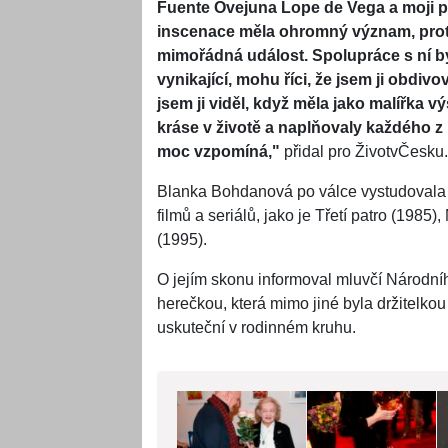
Fuente Ovejuna Lope de Vega a moji p
inscenace měla ohromný význam, protož
mimořádná událost. Spolupráce s ní by
vynikající, mohu říci, že jsem ji obdi
jsem ji viděl, když měla jako malířka v
kráse v životě a naplňovaly každého z 
moc vzpomíná,"
přidal pro ŽivotvČesku.
Blanka Bohdanová po válce vystudovala 
filmů a seriálů, jako je Třetí patro (1985
(1995).
O jejím skonu informoval mluvčí Národní
herečkou, která mimo jiné byla držitelko
uskuteční v rodinném kruhu.