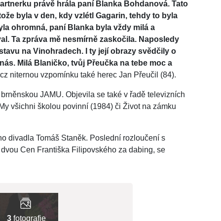
artnerku právě hrála paní Blanka Bohdanová. Tato
e byla v den, kdy vzlétl Gagarin, tehdy to byla
la ohromná, paní Blanka byla vždy milá a
voval. Ta zpráva mě nesmírně zaskočila. Naposledy
ýstavu na Vinohradech. I ty její obrazy svědčily o
nás. Milá Blaničko, tvůj Přeučka na tebe moc a
cz niternou vzpomínku také herec Jan Přeučil (84).
brněnskou JAMU. Objevila se také v řadě televizních
), My všichni školou povinní (1984) či Život na zámku
ho divadla Tomáš Staněk. Poslední rozloučení s
u dvou Cen Františka Filipovského za dabing, se
3
fotografie