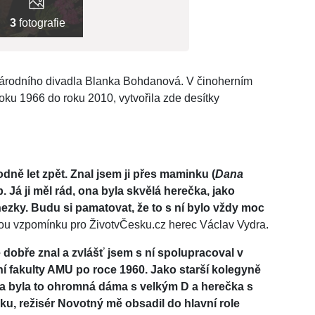
3
fotografie
 Národního divadla Blanka Bohdanová. V činoherním
ku 1966 do roku 2010, vytvořila zde desítky
hodně let zpět. Znal jsem ji přes maminku (
Dana
p. Já ji měl rád, ona byla skvělá herečka, jako
ezky. Budu si pamatovat, že to s ní bylo vždy moc
ou vzpomínku pro ŽivotvČesku.cz herec Václav Vydra.
obře znal a zvlášť jsem s ní spolupracoval v
lní fakulty AMU po roce 1960. Jako starší kolegyně
a byla to ohromná dáma s velkým D a herečka s
u, režisér Novotný mě obsadil do hlavní role