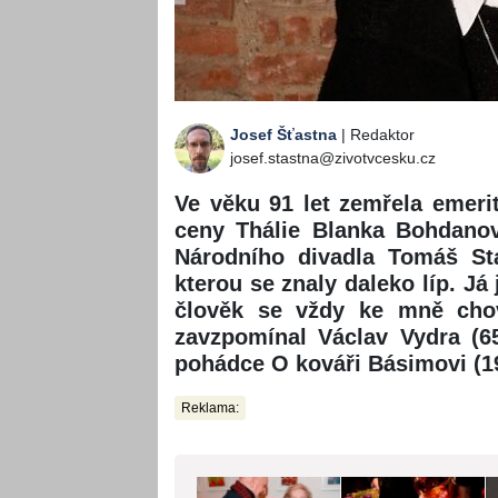
Josef Šťastna
| Redaktor
josef.stastna@zivotvcesku.cz
Ve věku 91 let zemřela emerit
ceny Thálie Blanka Bohdanov
Národního divadla Tomáš St
kterou se znaly daleko líp. Já
člověk se vždy ke mně chov
zavzpomínal Václav Vydra (6
pohádce O kováři Básimovi (1
Reklama: