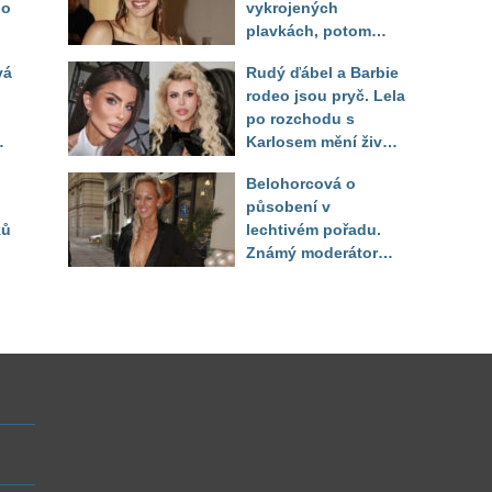
do
vykrojených
plavkách, potom
ukázala realitu svého
vá
Rudý ďábel a Barbie
těla
rodeo jsou pryč. Lela
po rozchodu s
Karlosem mění život i
image, tleská jí i
Belohorcová o
Sandeva
působení v
ků
lechtivém pořadu.
Známý moderátor
f
přiznal, že ji dírkou
sledoval pod dekou