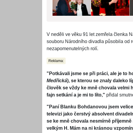
V neděli ve věku 91 let zemřela členka
souboru Národního divadla působila od ro
nezapomenutelných rolí.
Reklama:
"Potkávali jsme se při práci, ale je to 
Medřická
), se kterou se znaly daleko lí
člověk se vždy ke mně chovala velmi h
fajn setkání a je mi to líto,"
přidal smutn
"Paní Blanku Bohdanovou jsem velice d
televizi jako čerstvý absolvent divade
se ke mně chovala nesmírně příjemně 
velkým H. Mám na ni krásnou vzpomínk