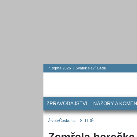
7. srpna 2026 | Svátek slaví:
Lada
ZPRAVODAJSTVÍ
NÁZORY A KOME
ŽivotvČesku.cz
LIDÉ
Zemřela herečka