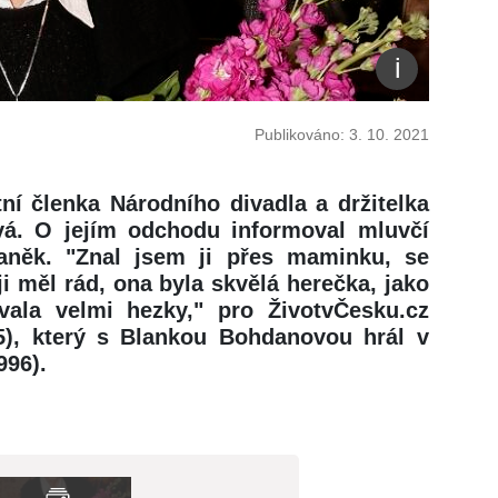
Publikováno: 3. 10. 2021
ní členka Národního divadla a držitelka
á. O jejím odchodu informoval mluvčí
aněk. "Znal jsem ji přes maminku, se
 ji měl rád, ona byla skvělá herečka, jako
ala velmi hezky," pro ŽivotvČesku.cz
5), který s Blankou Bohdanovou hrál v
996).