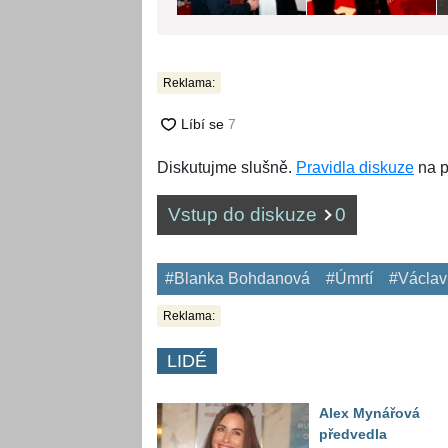
Reklama:
Diskutujme slušně.
Pravidla diskuze
na p
Vstup do diskuze
0
#Blanka Bohdanová
#Úmrtí
#Václav
Reklama:
LIDÉ
Alex Mynářová
předvedla