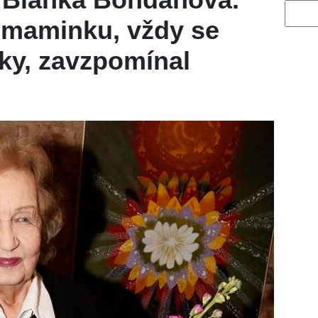
Vyhled
s maminku, vždy se
ky, zavzpomínal