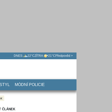
DNES:
22°C
ZÍTRA:
21°C
Předpověd >
 STYL
MÓDNÍ POLICIE
a:
T ČLÁNEK