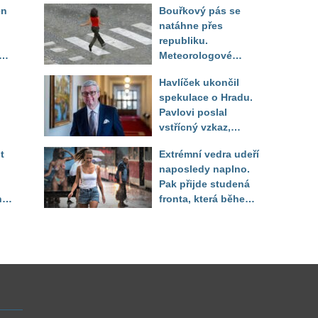
en
Bouřkový pás se
natáhne přes
republiku.
ěď
Meteorologové
zpřesnili lokality pod
Havlíček ukončil
výstrahou, kde hrozí
spekulace o Hradu.
kroupy a prudký vítr
Pavlovi poslal
vstřícný vzkaz,
Decroix pak tvrdě
t
Extrémní vedra udeří
setřel
naposledy naplno.
Pak přijde studená
ny
fronta, která během
několika hodin otočí
počasí