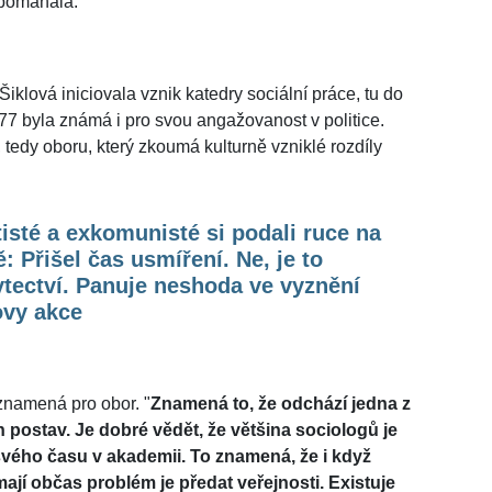
a pomáhala.
Šiklová iniciovala vznik katedry sociální práce, tu do
77 byla známá i pro svou angažovanost v politice.
edy oboru, který zkoumá kulturně vzniklé rozdíly
isté a exkomunisté si podali ruce na
: Přišel čas usmíření. Ne, je to
tectví. Panuje neshoda ve vyznění
ovy akce
 znamená pro obor. "
Znamená to, že odchází jedna z
h postav. Je dobré vědět, že většina sociologů je
 svého času v akademii. To znamená, že i když
mají občas problém je předat veřejnosti. Existuje