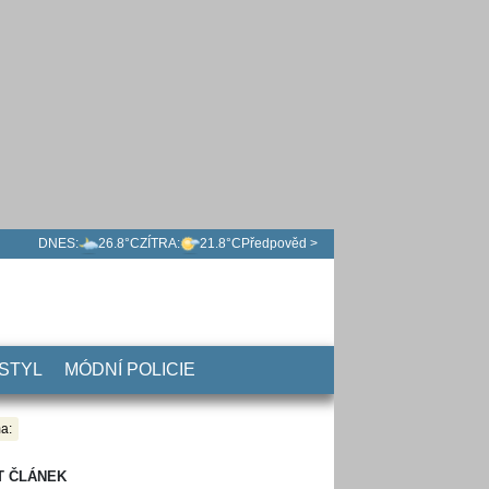
DNES:
26.8°C
ZÍTRA:
21.8°C
Předpověd >
 STYL
MÓDNÍ POLICIE
a:
T ČLÁNEK