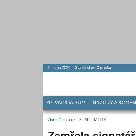
6. srpna 2026 | Svátek slaví:
Oldřiška
ZPRAVODAJSTVÍ
NÁZORY A KOME
ŽivotvČesku.cz
AKTUALITY
Zemřela signatář