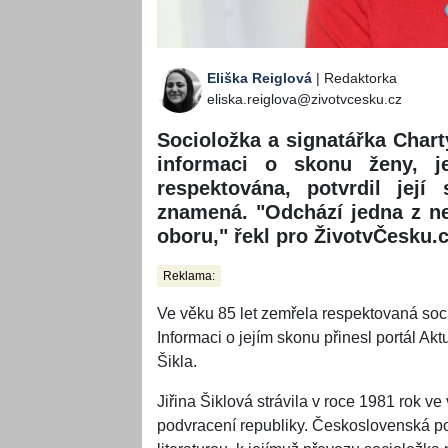
Eliška Reiglová
| Redaktorka
eliska.reiglova@zivotvcesku.cz
Socioložka a signatářka Chart
informaci o skonu ženy, 
respektována, potvrdil jej
znamená. "Odchází jedna z nej
oboru," řekl pro ŽivotvČesku.
Reklama:
Ve věku 85 let zemřela respektovaná soci
Informaci o jejím skonu přinesl portál Ak
Šikla.
Jiřina Šiklová strávila v roce 1981 rok v
podvracení republiky. Československá po