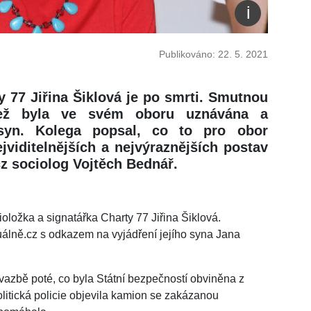
Publikováno: 22. 5. 2021
y 77 Jiřina Šiklová je po smrti. Smutnou
jež byla ve svém oboru uznávána a
í syn. Kolega popsal, co to pro obor
viditelnějších a nejvýraznějších postav
cz sociolog Vojtěch Bednář.
oložka a signatářka Charty 77 Jiřina Šiklová.
tuálně.cz s odkazem na vyjádření jejího syna Jana
e vazbě poté, co byla Státní bezpečností obviněna z
litická policie objevila kamion se zakázanou