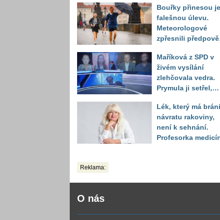
Bouřky přinesou j
falešnou úlevu.
Meteorologové
zpřesnili předpov
a oznámili návrat
Maříková z SPD v
horkého počasí
živém vysílání
zlehčovala vedra.
Prymula ji setřel,
když vytáhl děsivé
Lék, který má bráni
číslo
návratu rakoviny,
není k sehnání.
Profesorka medicí
promluvila jako
pacientka
Reklama:
O nás