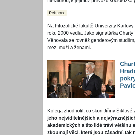
literaturou, k jejímuž převozu socioložk
Reklama:
Na Filozofické fakultě Univerzity Karlovy 
roku 2000 vedla. Jako signatářka Charty 
Věnovala se rovněž genderovým studiím, t
mezi muži a ženami.
Chart
Hradě
pokry
Pavl
Kolega zhodnotil, co skon Jiřiny Šiklové
jeho nejviditelnějších a nejvýraznějšíc
akademických a tito lidé tráví většinu
zkoumají věci, které jsou zásadní, tak 