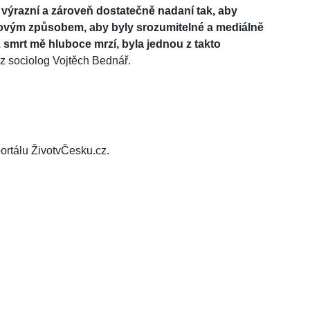
ě výrazní a zároveň dostatečně nadaní tak, aby
kovým způsobem, aby byly srozumitelné a mediálně
ž smrt mě hluboce mrzí, byla jednou z takto
cz sociolog Vojtěch Bednář.
ortálu ŽivotvČesku.cz.