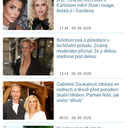
Karlosem mění život i image,
tleská jí i Sandeva
17:34 05. 08. 2026
Belohorcová o působení v
lechtivém pořadu. Známý
moderátor přiznal, že ji dírkou
sledoval pod dekou
13:14 05. 08. 2026
Gabriela Soukalová zdolala ve
vedrech a těsně před porodem
skalní hřeben. Partner řešil, jak
snést "těhuli"
09:53 05. 08. 2026