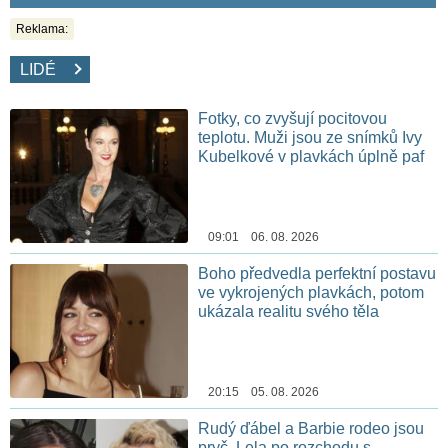
Reklama:
LIDÉ
Fotky, co zvyšují pocitovou
teplotu. Muži jsou ze snímků Ivy
Kubelkové v plavkách úplně paf
09:01 06. 08. 2026
Boho předvedla perfektní postavu
ve vykrojených plavkách, potom
ukázala realitu svého těla
20:15 05. 08. 2026
Rudý ďábel a Barbie rodeo jsou
pryč. Lela po rozchodu s