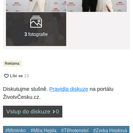
3
fotografie
Reklama:
Diskutujme slušně.
Pravidla diskuze
na portálu
ŽivotvČesku.cz.
Vstup do diskuze
0
#Miminko
#Míra Hejda
#Těhotenství
#Zorka Hejdová