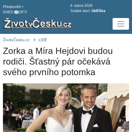
6. srpna 2026
Předpověd >
Svátek slaví:
Oldřiška
DNES:
29°C
ŽivotvČesku.cz
LIDÉ
Zorka a Míra Hejdovi budou
rodiči. Šťastný pár očekává
svého prvního potomka