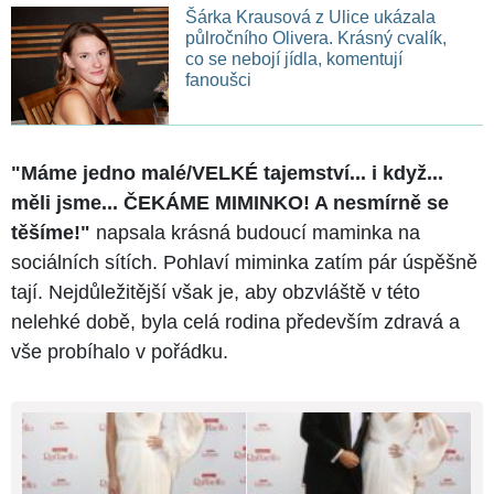
Šárka Krausová z Ulice ukázala
půlročního Olivera. Krásný cvalík,
co se nebojí jídla, komentují
fanoušci
"Máme jedno malé/VELKÉ tajemství... i když...
měli jsme... ČEKÁME MIMINKO! A nesmírně se
těšíme!"
napsala krásná budoucí maminka na
sociálních sítích. Pohlaví miminka zatím pár úspěšně
tají. Nejdůležitější však je, aby obzvláště v této
nelehké době, byla celá rodina především zdravá a
vše probíhalo v pořádku.