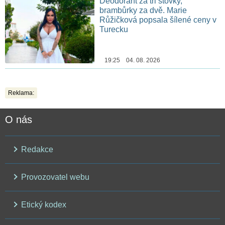
Deodorant za tři stovky,
brambůrky za dvě. Marie
Růžičková popsala šílené ceny v
Turecku
19:25 04. 08. 2026
Reklama:
O nás
Redakce
Provozovatel webu
Etický kodex