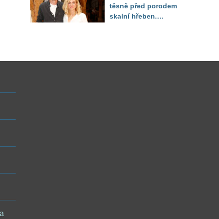
těsně před porodem
skalní hřeben.
ého
Partner řešil, jak
snést "těhuli"
 a