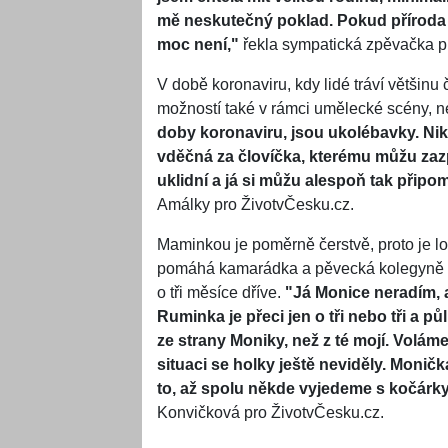
mě neskutečný poklad. Pokud příroda 
moc není,"
řekla sympatická zpěvačka p
V době koronaviru, kdy lidé tráví většinu
možností také v rámci umělecké scény, nen
doby koronaviru, jsou ukolébavky. Ni
vděčná za človíčka, kterému můžu zazp
uklidní a já si můžu alespoň tak připo
Amálky pro ŽivotvČesku.cz.
Maminkou je poměrně čerstvě, proto je lo
pomáhá kamarádka a pěvecká kolegyně M
o tři měsíce dříve.
"Já Monice neradím, al
Ruminka je přeci jen o tři nebo tři a p
ze strany Moniky, než z té mojí. Voláme
situaci se holky ještě neviděly. Moničk
to, až spolu někde vyjedeme s kočárk
Konvičková pro ŽivotvČesku.cz.