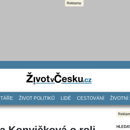
Reklama:
NTÁŘE
ŽIVOT POLITIKŮ
LIDÉ
CESTOVÁNÍ
ŽIVOTNÍ
Reklam
a Konvičková o roli
HLEDA