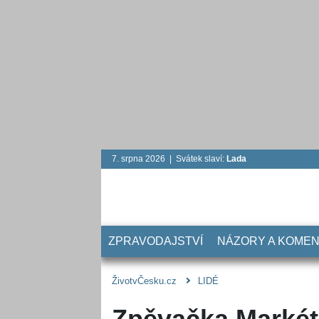
7. srpna 2026 | Svátek slaví:
Lada
ZPRAVODAJSTVÍ
NÁZORY A KOME
ŽivotvČesku.cz
LIDÉ
Zpěvačka Markét