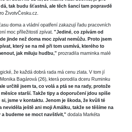
dá, tak budu šťastná, ale těch šancí tam popravdě
ro ŽivotvČesku.cz.
 času doma a vládní opatření zakazují řadu pracovních
í moc příležitostí zpívat.
"Jediné, co zpívám od
kde jinde než doma moc zpívat nemůžu. Proto jsem
ívat, který se na mě při tom usmívá, kterého to
menout, jak miluju hudbu,"
prozradila maminka malé
gické, že každá dobrá rada má cenu zlata. V tom jí
onika Bagárová (26), která porodila dceru Ruminku
e určitě jsem ta, co volá a ptá se na rady, protože
ůl měsíce starší. Takže tipy a doporučení jdou spíše
 si, jsme v kontaktu. Jenom je škoda, že kvůli té
a neviděla ještě ani moji Amálku, takže se těšíme na
y a budeme se moct navštívit,"
dodala Markéta