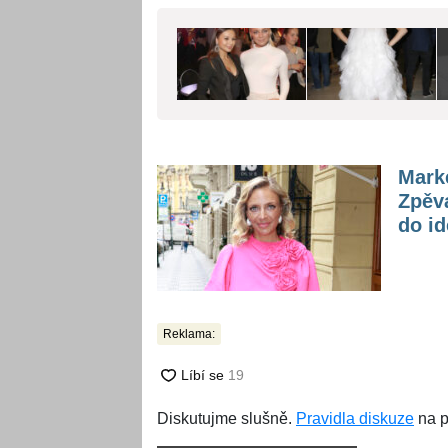
Marké
Zpěva
do id
Reklama:
Diskutujme slušně.
Pravidla diskuze
na p