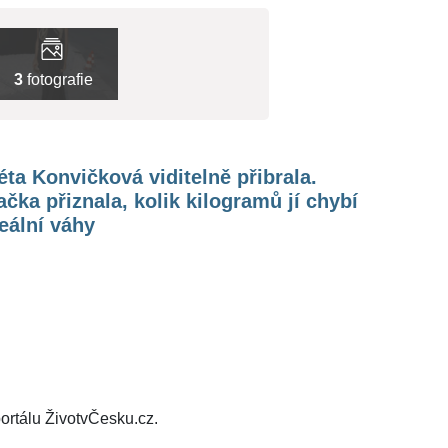
3
fotografie
ta Konvičková viditelně přibrala.
čka přiznala, kolik kilogramů jí chybí
eální váhy
ortálu ŽivotvČesku.cz.