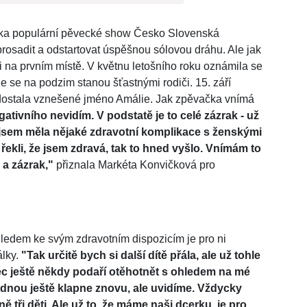
stka populární pěvecké show Česko Slovenská
 prosadit a odstartovat úspěšnou sólovou dráhu. Ale jak
ni na prvním místě. V květnu letošního roku oznámila se
se na podzim stanou šťastnými rodiči. 15. září
 dostala vznešené jméno Amálie. Jak zpěvačka vnímá
ativního nevidím. V podstatě je to celé zázrak - už
i jsem měla nějaké zdravotní komplikace s ženskými
ekli, že jsem zdravá, tak to hned vyšlo. Vnímám to
 a zázrak,"
přiznala Markéta Konvičková pro
hledem ke svým zdravotním dispozicím je pro ni
lky.
"Tak určitě bych si další dítě přála, ale už tohle
ůbec ještě někdy podaří otěhotnět s ohledem na mé
 jednou ještě klapne znovu, ale uvidíme. Vždycky
ě tři děti. Ale už to, že máme naši dcerku, je pro