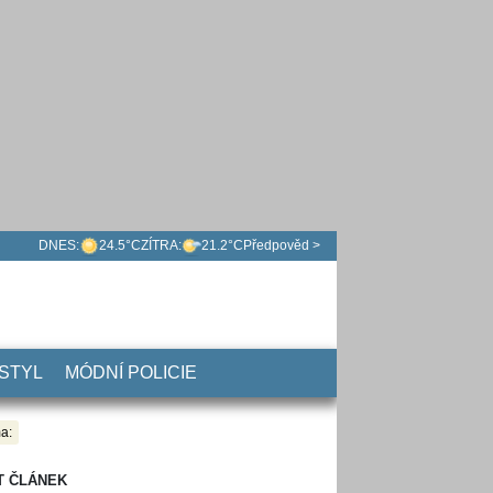
DNES:
24.5°C
ZÍTRA:
21.2°C
Předpověd >
 STYL
MÓDNÍ POLICIE
a:
T ČLÁNEK