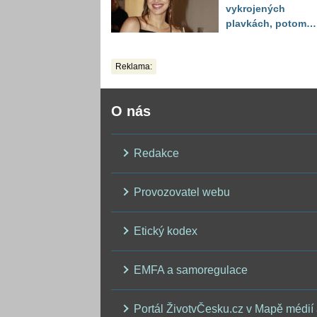
vykrojených
plavkách, potom
ukázala realitu sv
těla
Reklama:
O nás
Redakce
Provozovatel webu
Etický kodex
EMFA a samoregulace
Portál ŽivotvČesku.cz v Mapě médií