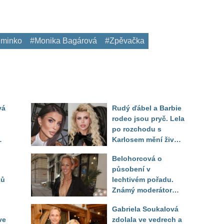
iminko
#Monika Bagárová
#Zpěvačka
vá
Rudý ďábel a Barbie
rodeo jsou pryč. Lela
po rozchodu s
Karlosem mění život i
image, tleská jí i
Belohorcová o
Sandeva
působení v
ků
lechtivém pořadu.
Známý moderátor
f
přiznal, že ji dírkou
Gabriela Soukalová
sledoval pod dekou
ve
zdolala ve vedrech a