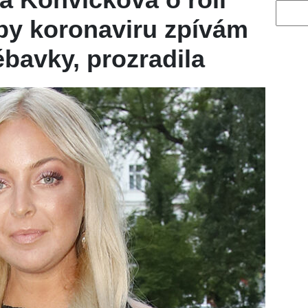
Vyhled
y koronaviru zpívám
ébavky, prozradila