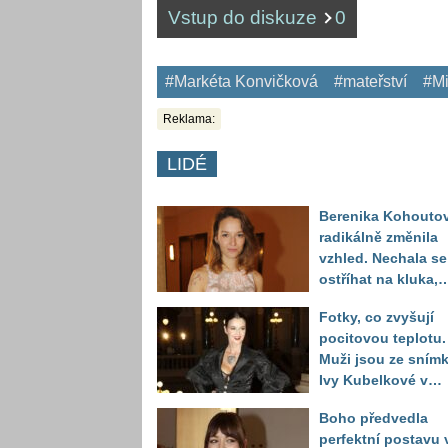
Vstup do diskuze
0
#Markéta Konvičková
#mateřství
#M
Reklama:
LIDÉ
Berenika Kohouto
radikálně změnila
vzhled. Nechala se
ostříhat na kluka,
reakce fanoušků
Fotky, co zvyšují
překvapily
pocitovou teplotu.
Muži jsou ze sním
Ivy Kubelkové v
plavkách úplně pa
Boho předvedla
perfektní postavu 