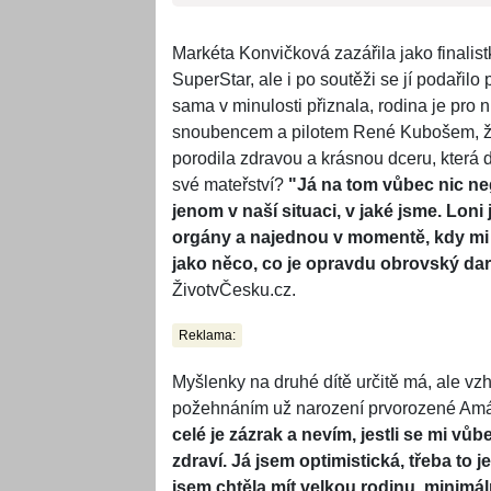
Markéta Konvičková zazářila jako finali
SuperStar, ale i po soutěži se jí podařilo
sama v minulosti přiznala, rodina je pro 
snoubencem a pilotem René Kubošem, že 
porodila zdravou a krásnou dceru, která
své mateřství?
"Já na tom vůbec nic neg
jenom v naší situaci, v jaké jsme. Lon
orgány a najednou v momentě, kdy mi ř
jako něco, co je opravdu obrovský dar
ŽivotvČesku.cz.
Reklama:
Myšlenky na druhé dítě určitě má, ale vz
požehnáním už narození prvorozené Amá
celé je zázrak a nevím, jestli se mi v
zdraví. Já jsem optimistická, třeba to
jsem chtěla mít velkou rodinu, minimáln