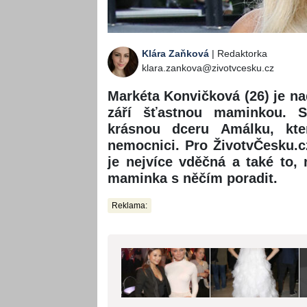
Klára Zaňková
| Redaktorka
klara.zankova@zivotvcesku.cz
Markéta Konvičková (26) je na
září šťastnou maminkou. 
krásnou dceru Amálku, kte
nemocnici. Pro ŽivotvČesku.cz
je nejvíce vděčná a také to,
maminka s něčím poradit.
Reklama: