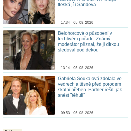
tleská jí i Sandeva
17:34 05. 08. 2026
Belohorcová o působení v
lechtivém pořadu. Známý
moderátor přiznal, že ji dírkou
sledoval pod dekou
13:14 05. 08. 2026
Gabriela Soukalová zdolala ve
vedrech a těsně před porodem
skalní hřeben. Partner řešil, jak
snést "těhuli"
09:53 05. 08. 2026