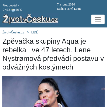
7. srpna 2026
Předpověd >
Svátek slaví:
Lada
DNES:
26°C
ŽivotvČesku.cz
LIDÉ
Zpěvačka skupiny Aqua je
rebelka i ve 47 letech. Lene
Nystrømová předvádí postavu v
odvážných kostýmech