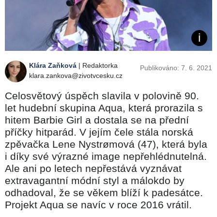
Klára Zaňková
| Redaktorka
Publikováno: 7. 6. 2021
klara.zankova@zivotvcesku.cz
Celosvětový úspěch slavila v polovině 90.
let hudební skupina Aqua, která prorazila s
hitem Barbie Girl a dostala se na přední
příčky hitparád. V jejím čele stála norská
zpěvačka Lene Nystrømová (47), která byla
i díky své výrazné image nepřehlédnutelná.
Ale ani po letech nepřestává vyznávat
extravagantní módní styl a málokdo by
odhadoval, že se věkem blíží k padesátce.
Projekt Aqua se navíc v roce 2016 vrátil.