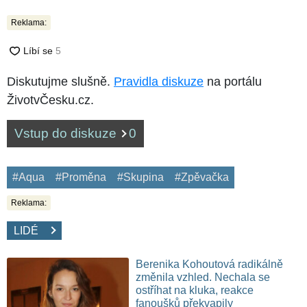
Reklama:
Diskutujme slušně.
Pravidla diskuze
na portálu
ŽivotvČesku.cz.
Vstup do diskuze
0
#Aqua
#Proměna
#Skupina
#Zpěvačka
Reklama:
LIDÉ
Berenika Kohoutová radikálně
změnila vzhled. Nechala se
ostříhat na kluka, reakce
fanoušků překvapily