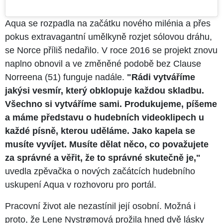
Aqua se rozpadla na začátku nového milénia a přes
pokus extravagantní umělkyně rozjet sólovou dráhu,
se Norce příliš nedařilo. V roce 2016 se projekt znovu
naplno obnovil a ve změněné podobě bez Clause
Norreena (51) funguje nadále.
"Rádi vytváříme
jakýsi vesmír, který obklopuje každou skladbu.
Všechno si vytváříme sami. Produkujeme, píšeme
a máme představu o hudebních videoklipech u
každé písně, kterou uděláme. Jako kapela se
musíte vyvíjet. Musíte dělat něco, co považujete
za správné a věřit, že to správné skutečně je,"
uvedla zpěvačka o nových začátcích hudebního
uskupení Aqua v rozhovoru pro portál.
Pracovní život ale nezastínil její osobní. Možná i
proto, že Lene Nystrømová prožila hned dvě lásky