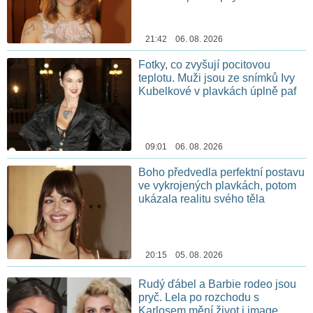
21:42 06. 08. 2026
Fotky, co zvyšují pocitovou
teplotu. Muži jsou ze snímků Ivy
Kubelkové v plavkách úplně paf
09:01 06. 08. 2026
Boho předvedla perfektní postavu
ve vykrojených plavkách, potom
ukázala realitu svého těla
20:15 05. 08. 2026
Rudý ďábel a Barbie rodeo jsou
pryč. Lela po rozchodu s
Karlosem mění život i image,