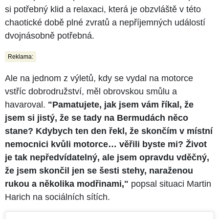
si potřebný klid a relaxaci, která je obzvláště v této
chaotické době plné zvratů a nepříjemných událostí
dvojnásobně potřebná.
Reklama:
Ale na jednom z výletů, kdy se vydal na motorce
vstříc dobrodružství, měl obrovskou smůlu a
havaroval.
"Pamatujete, jak jsem vám říkal, že
jsem si jistý, že se tady na Bermudách něco
stane? Kdybych ten den řekl, že skončím v místní
nemocnici kvůli motorce… věřili byste mi? Život
je tak nepředvídatelný, ale jsem opravdu vděčný,
že jsem skončil jen se šesti stehy, naraženou
rukou a několika modřinami,
"
popsal situaci Martin
Harich na sociálních sítích.