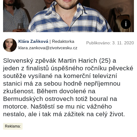
Klára Zaňková
| Redaktorka
Publikováno: 3. 11. 2020
klara.zankova@zivotvcesku.cz
Slovenský zpěvák Martin Harich (25) a
jeden z finalistů úspěšného ročníku pěvecké
soutěže vysílané na komerční televizní
stanici má za sebou hodně nepříjemnou
zkušenost. Během dovolené na
Bermudských ostrovech totiž boural na
motorce. Naštěstí se mu nic vážného
nestalo, ale i tak má zážitek na celý život.
Reklama: