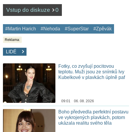
Vstup do diskuze
0
#Martin Harich
#Nehoda
#SuperStar
#Zpěvák
Reklama:
LIDÉ
Fotky, co zvyšují pocitovou
teplotu. Muži jsou ze snímků Ivy
Kubelkové v plavkách úplně paf
09:01 06. 08. 2026
Boho předvedla perfektní postavu
ve vykrojených plavkách, potom
ukázala realitu svého těla