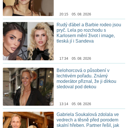
20:15 05. 08. 2026
Rudý ďábel a Barbie rodeo jsou
pryč. Lela po rozchodu s
Karlosem mění život i image,
tleská jí i Sandeva
17:34 05. 08. 2026
Belohorcová o působení v
lechtivém pořadu. Známý
moderátor přiznal, že ji dírkou
sledoval pod dekou
13:14 05. 08. 2026
Gabriela Soukalová zdolala ve
vedrech a těsně před porodem
skalní hřeben. Partner řešil, jak