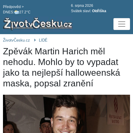
6. srpna 2026
Předpověd >
Svátek slaví:
Oldřiška
DNES:
27.2°C
ŽivotvČesku.cz
LIDÉ
Zpěvák Martin Harich měl
nehodu. Mohlo by to vypadat
jako ta nejlepší halloweenská
maska, popsal zranění