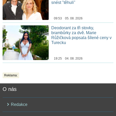
snést "těhuli"
09:53 05. 08. 2026
Deodorant za tři stovky,
brambůrky za dvě. Marie
Růžičková popsala šílené ceny v
Turecku
19:25 04. 08. 2026
Reklama:
O nás
Redakce