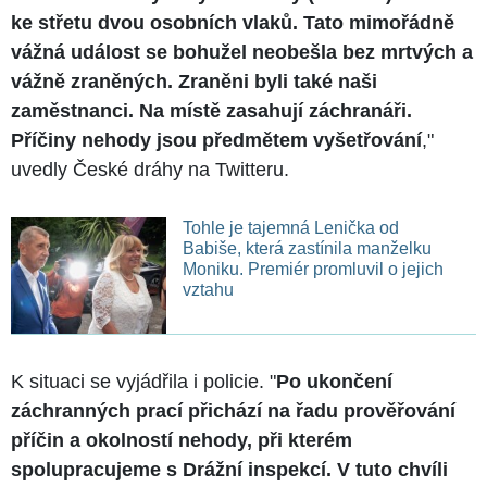
ke střetu dvou osobních vlaků. Tato mimořádně
vážná událost se bohužel neobešla bez mrtvých a
vážně zraněných. Zraněni byli také naši
zaměstnanci. Na místě zasahují záchranáři.
Příčiny nehody jsou předmětem vyšetřování
,"
uvedly České dráhy na Twitteru.
Tohle je tajemná Lenička od
Babiše, která zastínila manželku
Moniku. Premiér promluvil o jejich
vztahu
K situaci se vyjádřila i policie. "
Po ukončení
záchranných prací přichází na řadu prověřování
příčin a okolností nehody, při kterém
spolupracujeme s Drážní inspekcí. V tuto chvíli