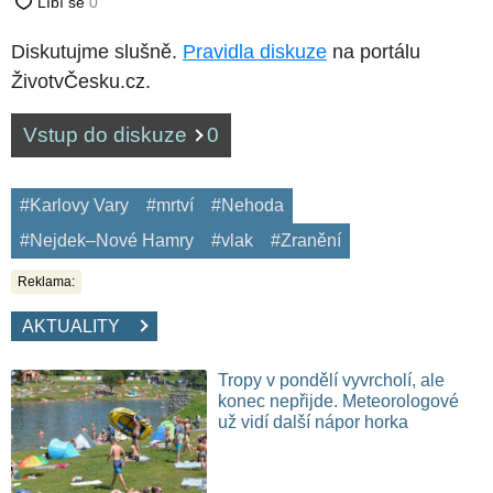
Diskutujme slušně.
Pravidla diskuze
na portálu
ŽivotvČesku.cz.
Vstup do diskuze
0
#Karlovy Vary
#mrtví
#Nehoda
#Nejdek–Nové Hamry
#vlak
#Zranění
Reklama:
AKTUALITY
Tropy v pondělí vyvrcholí, ale
konec nepřijde. Meteorologové
už vidí další nápor horka