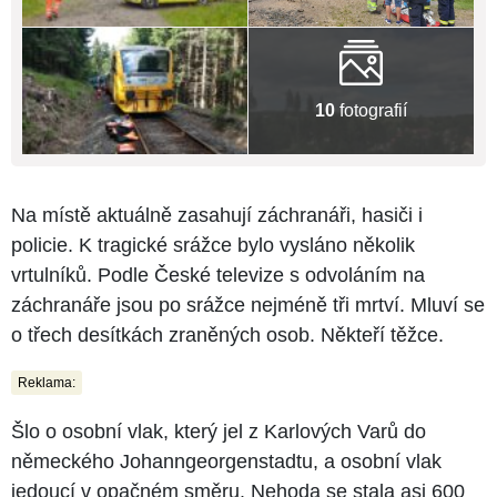
10
fotografií
Na místě aktuálně zasahují záchranáři, hasiči i
policie. K tragické srážce bylo vysláno několik
vrtulníků. Podle České televize s odvoláním na
záchranáře jsou po srážce nejméně tři mrtví. Mluví se
o třech desítkách zraněných osob. Někteří těžce.
Reklama:
Šlo o osobní vlak, který jel z Karlových Varů do
německého Johanngeorgenstadtu, a osobní vlak
jedoucí v opačném směru. Nehoda se stala asi 600