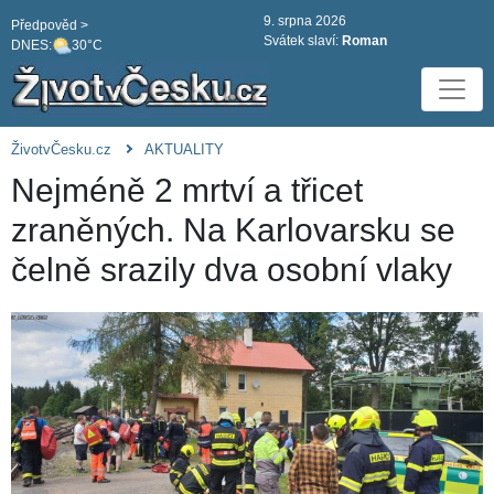
9. srpna 2026
Předpověd >
Svátek slaví:
Roman
DNES:
30°C
ŽivotvČesku.cz
AKTUALITY
Nejméně 2 mrtví a třicet
zraněných. Na Karlovarsku se
čelně srazily dva osobní vlaky