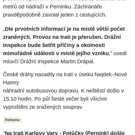
metrů od nádraží v Perninku. Záchranáře
pravděpodobně zavolal jeden z cestujících.
„
Dle prvotních informací je na místě větší počet
zraněných. Provoz na trati je přerušen. Drážní
inspekce bude šetřit příčiny a okolnosti
mimořádné události v místě jejího vzniku
,” uvedl
mluvčí Drážní inspekce Martin Drápal.
České dráhy nasadily na trati v úseku Nejdek–Nové
Hamry
náhradní autobusovou dopravu. K neštěstí došlo v
15.10 hodin. Po půl šesté večer byli všichni
vyproštěni ze sražených souprav.
Reklama:
"
Na trati Karlovy Vary - Potůčky (Pernink) došlo