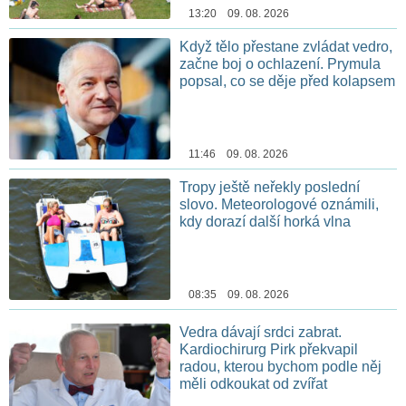
13:20 09. 08. 2026
Když tělo přestane zvládat vedro,
začne boj o ochlazení. Prymula
popsal, co se děje před kolapsem
11:46 09. 08. 2026
Tropy ještě neřekly poslední
slovo. Meteorologové oznámili,
kdy dorazí další horká vlna
08:35 09. 08. 2026
Vedra dávají srdci zabrat.
Kardiochirurg Pirk překvapil
radou, kterou bychom podle něj
měli odkoukat od zvířat