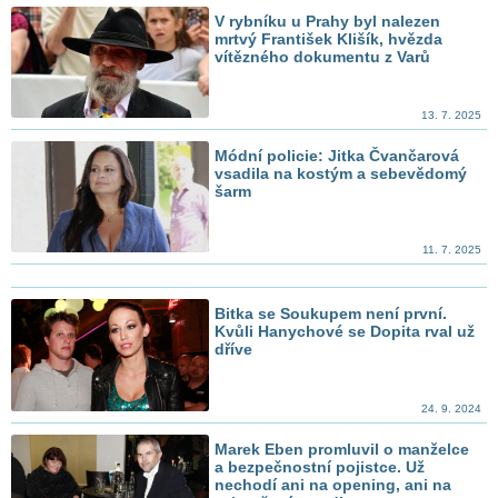
V rybníku u Prahy byl nalezen
mrtvý František Klišík, hvězda
vítězného dokumentu z Varů
13. 7. 2025
Módní policie: Jitka Čvančarová
vsadila na kostým a sebevědomý
šarm
11. 7. 2025
Bitka se Soukupem není první.
Kvůli Hanychové se Dopita rval už
dříve
24. 9. 2024
Marek Eben promluvil o manželce
a bezpečnostní pojistce. Už
nechodí ani na opening, ani na