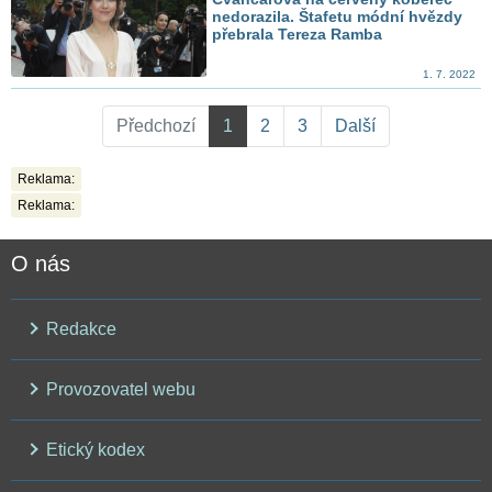
nedorazila. Štafetu módní hvězdy
přebrala Tereza Ramba
1. 7. 2022
Předchozí
1
2
3
Další
Reklama:
Reklama:
O nás
Redakce
Provozovatel webu
Etický kodex