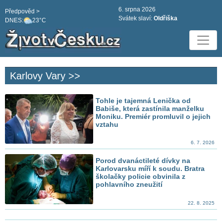
6. srpna 2026
Předpověd >
Svátek slaví:
Oldřiška
DNES:
23°C
Karlovy Vary >>
Tohle je tajemná Lenička od
Babiše, která zastínila manželku
Moniku. Premiér promluvil o jejich
vztahu
6. 7. 2026
Porod dvanáctileté dívky na
Karlovarsku míří k soudu. Bratra
školačky policie obvinila z
pohlavního zneužití
22. 8. 2025