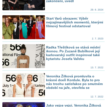
zakončení, uvedl
29. 6. 2024
Start Varů obrazem: Výběr
nejzajímavějších momentů, kterými
filmový festival odstartoval
2. 7. 2023
Radka Třeštíková se stává módní
ikonou. Po Zuzaně Bubílkové její
karlovarský outfit inspiroval také
kytaristu Josefa Vařeku
13. 7. 2022
Veronika Žilková promluvila o
krásné dceři Kordule. Byla to pro
nás trochu satisfakce po smutném
období na jaře, otevřela se
12. 7. 2022
Jako vejce vejci. Veronika Žilková