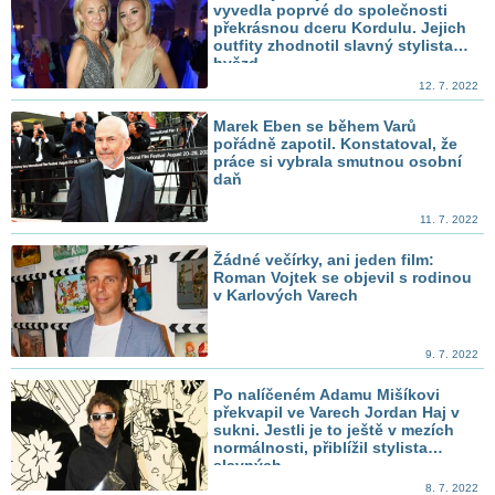
vyvedla poprvé do společnosti
překrásnou dceru Kordulu. Jejich
outfity zhodnotil slavný stylista
hvězd
12. 7. 2022
Marek Eben se během Varů
pořádně zapotil. Konstatoval, že
práce si vybrala smutnou osobní
daň
11. 7. 2022
Žádné večírky, ani jeden film:
Roman Vojtek se objevil s rodinou
v Karlových Varech
9. 7. 2022
Po nalíčeném Adamu Mišíkovi
překvapil ve Varech Jordan Haj v
sukni. Jestli je to ještě v mezích
normálnosti, přiblížil stylista
slavných
8. 7. 2022