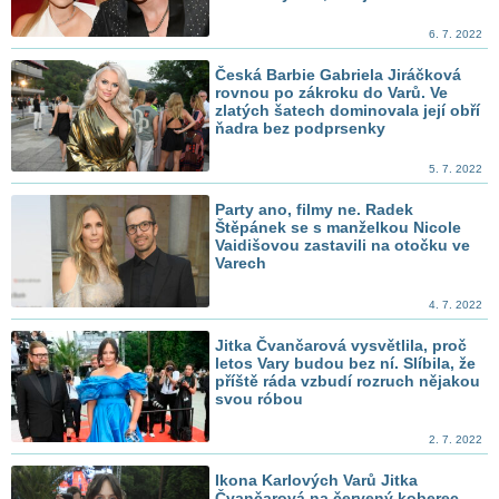
6. 7. 2022
Česká Barbie Gabriela Jiráčková
rovnou po zákroku do Varů. Ve
zlatých šatech dominovala její obří
ňadra bez podprsenky
5. 7. 2022
Party ano, filmy ne. Radek
Štěpánek se s manželkou Nicole
Vaidišovou zastavili na otočku ve
Varech
4. 7. 2022
Jitka Čvančarová vysvětlila, proč
letos Vary budou bez ní. Slíbila, že
příště ráda vzbudí rozruch nějakou
svou róbou
2. 7. 2022
Ikona Karlových Varů Jitka
Čvančarová na červený koberec