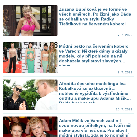
Zuzana Bubílková je ve formě ve
všech směrech. Po žízni jako Dáda
se odhalila ve stylu Radky
Třeštíkové na červeném koberci
7. 7. 2022
Módní peklo na červeném koberci
ve Varech: Některé dámy ukázaly
modely, kdy při pohledu na ně
docházela stylistovi slavných
slova
7. 7. 2022
Afrodita českého modelingu Iva
Kubelková se exkluzivně a
noblesně vyjádřila k výstřednímu
outfitu a make-upu Adama Mišíka:
Řekla bych to tak...
10. 7. 2022
Adam Mišík ve Varech zastínil
svou novou přítelkyni, na tváři měl
make-upu víc než ona. Promluvil
módní stylista, zda je to normální