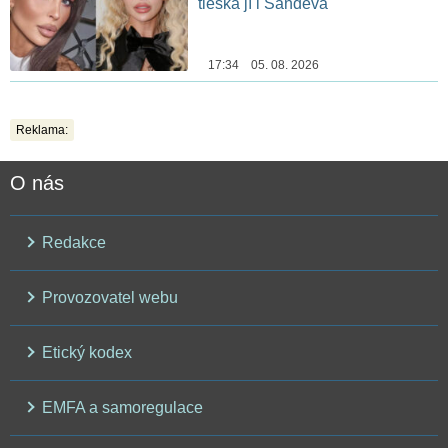
tleská jí i Sandeva
17:34 05. 08. 2026
Reklama:
O nás
Redakce
Provozovatel webu
Etický kodex
EMFA a samoregulace