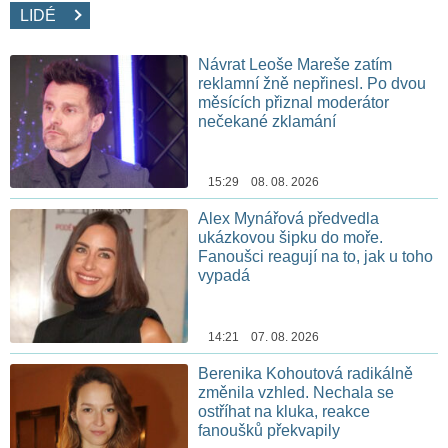
LIDÉ
Návrat Leoše Mareše zatím
reklamní žně nepřinesl. Po dvou
měsících přiznal moderátor
nečekané zklamání
15:29 08. 08. 2026
Alex Mynářová předvedla
ukázkovou šipku do moře.
Fanoušci reagují na to, jak u toho
vypadá
14:21 07. 08. 2026
Berenika Kohoutová radikálně
změnila vzhled. Nechala se
ostříhat na kluka, reakce
fanoušků překvapily