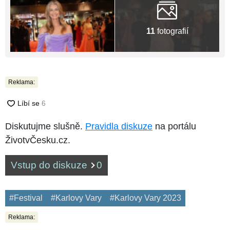
11
fotografií
Reklama:
Diskutujme slušně.
Pravidla diskuze
na portálu
ŽivotvČesku.cz.
Vstup do diskuze
0
#Festival
#Karlovy Vary
#Karlovy Vary 2023
Reklama: