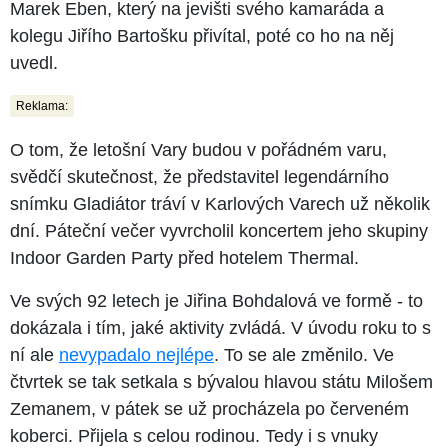
Marek Eben, který na jevišti svého kamaráda a
kolegu Jiřího Bartošku přivítal, poté co ho na něj
uvedl.
Reklama:
O tom, že letošní Vary budou v pořádném varu,
svědčí skutečnost, že představitel legendárního
snímku Gladiátor tráví v Karlových Varech už několik
dní. Páteční večer vyvrcholil koncertem jeho skupiny
Indoor Garden Party před hotelem Thermal.
Ve svých 92 letech je Jiřina Bohdalová ve formě - to
dokázala i tím, jaké aktivity zvládá. V úvodu roku to s
ní ale
nevypadalo nejlépe
. To se ale změnilo. Ve
čtvrtek se tak setkala s bývalou hlavou státu Milošem
Zemanem, v pátek se už procházela po červeném
koberci. Přijela s celou rodinou. Tedy i s vnuky