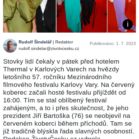
Rudolf Šindelář
| Redaktor
Publikováno: 1. 7. 2023
rudolf.sindelar@zivotvcesku.cz
Stovky lidí čekaly v pátek před hotelem
Thermal v Karlových Varech na hvězdy
letošního 57. ročníku Mezinárodního
filmového festivalu Karlovy Vary. Na červený
koberec začali hosté festivalu přijíždět od
16:00. Tím se stal oblíbený festival
zahájeným, a to i přes skutečnost, že jeho
prezident Jiří Bartoška (76) se neobjevil na
červeném koberci během příchodů. Tam se
již tradičně blýskla řada slavných osobností.
Redakce ŽivotvČesku.cz vybrala