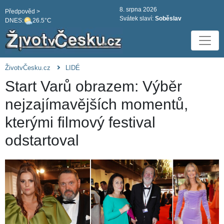
8. srpna 2026
Předpověd >
Svátek slaví:
Soběslav
DNES:
26.5°C
ŽivotvČesku.cz
LIDÉ
Start Varů obrazem: Výběr
nejzajímavějších momentů,
kterými filmový festival
odstartoval