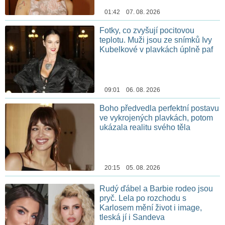
01:42 07. 08. 2026
Fotky, co zvyšují pocitovou
teplotu. Muži jsou ze snímků Ivy
Kubelkové v plavkách úplně paf
09:01 06. 08. 2026
Boho předvedla perfektní postavu
ve vykrojených plavkách, potom
ukázala realitu svého těla
20:15 05. 08. 2026
Rudý ďábel a Barbie rodeo jsou
pryč. Lela po rozchodu s
Karlosem mění život i image,
tleská jí i Sandeva