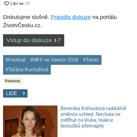
Diskutujme slušně.
Pravidla diskuze
na portálu
ŽivotvČesku.cz.
Vstup do diskuze
7
#Festival
#MFF ve Varech 2026
#Tanec
#Taťána Kuchařová
Reklama:
LIDÉ
Berenika Kohoutová radikálně
změnila vzhled. Nechala se
ostříhat na kluka, reakce
fanoušků překvapily