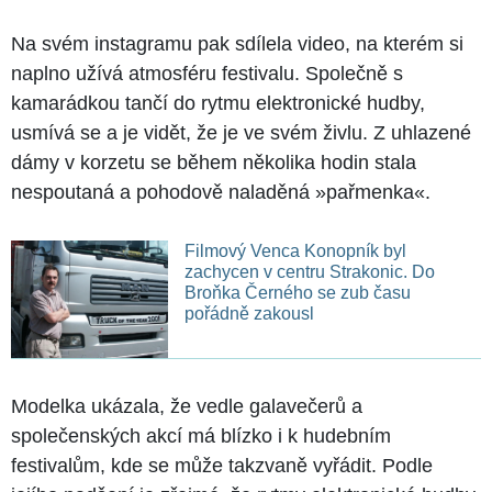
Na svém instagramu pak sdílela video, na kterém si
naplno užívá atmosféru festivalu. Společně s
kamarádkou tančí do rytmu elektronické hudby,
usmívá se a je vidět, že je ve svém živlu. Z uhlazené
dámy v korzetu se během několika hodin stala
nespoutaná a pohodově naladěná »pařmenka«.
Filmový Venca Konopník byl
zachycen v centru Strakonic. Do
Broňka Černého se zub času
pořádně zakousl
Modelka ukázala, že vedle galavečerů a
společenských akcí má blízko i k hudebním
festivalům, kde se může takzvaně vyřádit. Podle