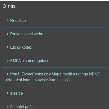
O nás
Redakce
Provozovatel webu
Etický kodex
EMFA a samoregulace
Portál ŽivotvČesku.cz v Mapě médií a ratingu NFNZ
(Nadační fond nezávislé žurnalistiky)
Inzerce
Aktuální počasí