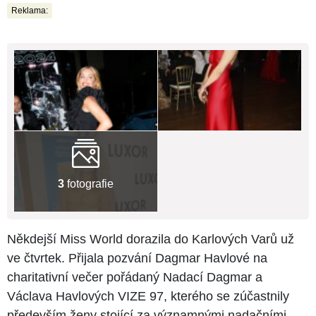
Reklama:
3
fotografie
Někdejší Miss World dorazila do Karlových Varů už
ve čtvrtek. Přijala pozvání Dagmar Havlové na
charitativní večer pořádaný Nadací Dagmar a
Václava Havlových VIZE 97, kterého se zúčastnily
především ženy stojící za významnými nadačními