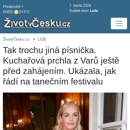
7. srpna 2026
Předpověd >
Svátek slaví:
Lada
DNES:
24.5°C
ŽivotvČesku.cz
LIDÉ
Tak trochu jiná písnička.
Kuchařová prchla z Varů ještě
před zahájením. Ukázala, jak
řádí na tanečním festivalu