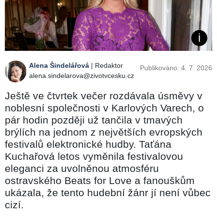
Alena Šindelářová
| Redaktor
Publikováno: 4. 7. 2026
alena.sindelarova@zivotvcesku.cz
Ještě ve čtvrtek večer rozdávala úsměvy v
noblesní společnosti v Karlových Varech, o
pár hodin později už tančila v tmavých
brýlích na jednom z největších evropských
festivalů elektronické hudby. Taťána
Kuchařová letos vyměnila festivalovou
eleganci za uvolněnou atmosféru
ostravského Beats for Love a fanouškům
ukázala, že tento hudební žánr jí není vůbec
cizí.