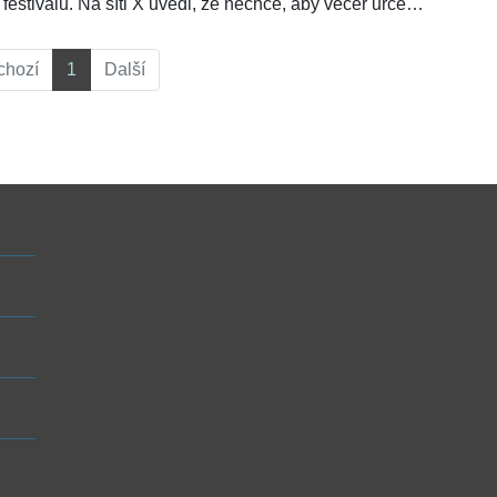
festivalu. Na síti X uvedl, že nechce, aby večer určený
filmům a organizátorům překryly politické spory. V
pátečních Událostech, komentářích jeho náměstek
chozí
1
Další
Adam Kocián odmítl, že by za rozhodnutím stál strach.
Sociolog Vojtěch Bednář pro ŽivotvČesku.cz uvedl,
že Klempíř se stal politickým hromosvodem, do něhož
se nyní koncentrují negativní emoce části veřejnosti.