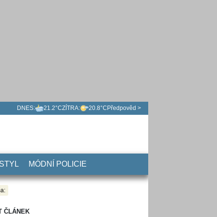
DNES:
21.2°C
ZÍTRA:
20.8°C
Předpověd >
 STYL
MÓDNÍ POLICIE
a:
T ČLÁNEK