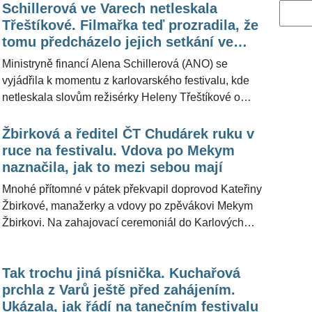
Schillerová ve Varech netleskala
Vyhled
Třeštíkové. Filmařka teď prozradila, že
tomu předcházelo jejich setkání ve
výtahu
Ministryně financí Alena Schillerová (ANO) se
vyjádřila k momentu z karlovarského festivalu, kde
netleskala slovům režisérky Heleny Třeštíkové o
nutnosti stabilního financování České televize.
Schillerová uvedla, že si Třeštíkové tvorby váží, ale s
Žbirková a ředitel ČT Chudárek ruku v
jejím názorem na financování ČT nesouhlasí. Sama
ruce na festivalu. Vdova po Mekym
Třeštíková pro ŽivotvČesku.cz řekla, že ji osobní
naznačila, jak to mezi sebou mají
respekt ze strany ministryně těší, trvá však na tom, že
Mnohé přítomné v pátek překvapil doprovod Kateřiny
měnit současný systém financování veřejnoprávní
Žbirkové, manažerky a vdovy po zpěvákovi Mekym
televize podle ní nedává smysl.
Žbirkovi. Na zahajovací ceremoniál do Karlových
Varů dorazila po boku generálního ředitele České
televize Hynka Chudárka. Jakkoliv to z fotografií může
Tak trochu jiná písnička. Kuchařová
vypadat, že mezi sebou mají »něco« víc, Kateřina na
prchla z Varů ještě před zahájením.
sociální síti představila svůj doprovod jako
Ukázala, jak řádí na tanečním festivalu
dlouholetého kamaráda.