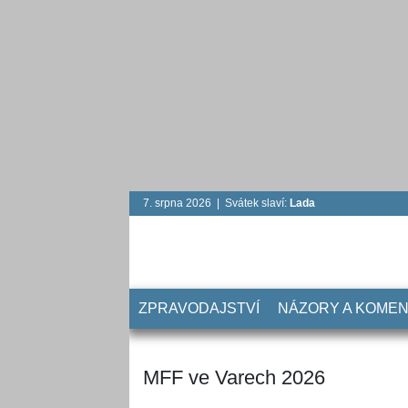
7. srpna 2026 | Svátek slaví:
Lada
ZPRAVODAJSTVÍ
NÁZORY A KOME
MFF ve Varech 2026