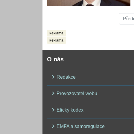
Před
Reklama:
Reklama:
O nás
Redakce
Provozovatel webu
Etický kodex
EMFA a samoregulace