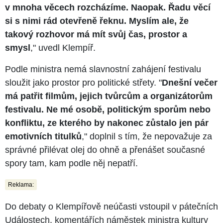
v mnoha věcech rozcházíme. Naopak. Řadu věcí
si s nimi rád otevřeně řeknu. Myslím ale, že
takový rozhovor má mít svůj čas, prostor a
smysl
," uvedl Klempíř.
Podle ministra nemá slavnostní zahájení festivalu
sloužit jako prostor pro politické střety. "
Dnešní večer
má patřit filmům, jejich tvůrcům a organizátorům
festivalu. Ne mé osobě, politickým sporům nebo
konfliktu, ze kterého by nakonec zůstalo jen pár
emotivních titulků
," doplnil s tím, že nepovažuje za
správné přilévat olej do ohně a přenášet současné
spory tam, kam podle něj nepatří.
Reklama:
Do debaty o Klempířově neúčasti vstoupil v pátečních
Událostech, komentářích náměstek ministra kultury