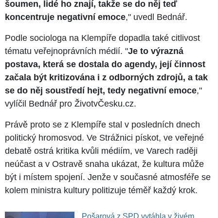
šoumen, lidé ho znají, takže se do něj teď
koncentruje negativní emoce
," uvedl Bednář.
Podle sociologa na Klempíře dopadla také citlivost
tématu veřejnoprávních médií. "
Je to výrazná
postava, která se dostala do agendy, její činnost
začala být kritizována i z odborných zdrojů, a tak
se do něj soustředí hejt, tedy negativní emoce
,"
vylíčil Bednář pro ŽivotvČesku.cz.
Právě proto se z Klempíře stal v posledních dnech
politický hromosvod. Ve Strážnici pískot, ve veřejné
debatě ostrá kritika kvůli médiím, ve Varech raději
neúčast a v Ostravě snaha ukázat, že kultura může
být i místem spojení. Jenže v současné atmosféře se
kolem ministra kultury politizuje téměř každý krok.
Pošarová z SPD vytáhla v živém