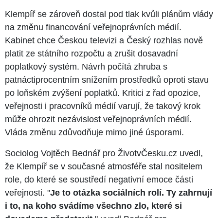
Klempíř se zároveň dostal pod tlak kvůli plánům vlády
na změnu financování veřejnoprávních médií.
Kabinet chce Českou televizi a Český rozhlas nově
platit ze státního rozpočtu a zrušit dosavadní
poplatkový systém. Návrh počítá zhruba s
patnáctiprocentním snížením prostředků oproti stavu
po loňském zvýšení poplatků. Kritici z řad opozice,
veřejnosti i pracovníků médií varují, že takový krok
může ohrozit nezávislost veřejnoprávních médií.
Vláda změnu zdůvodňuje mimo jiné úsporami.
Sociolog Vojtěch Bednář pro ŽivotvČesku.cz uvedl,
že Klempíř se v současné atmosféře stal nositelem
role, do které se soustředí negativní emoce části
veřejnosti. "
Je to otázka sociálních rolí. Ty zahrnují
i to, na koho svádíme všechno zlo, které si