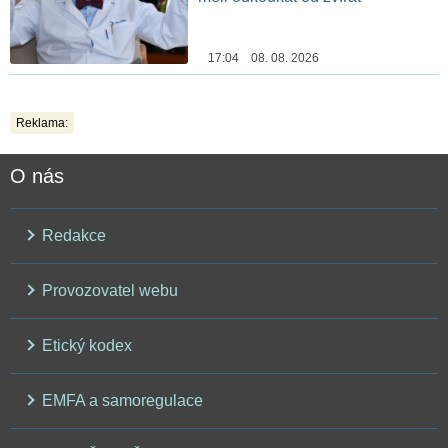
17:04 08. 08. 2026
Reklama:
O nás
Redakce
Provozovatel webu
Etický kodex
EMFA a samoregulace