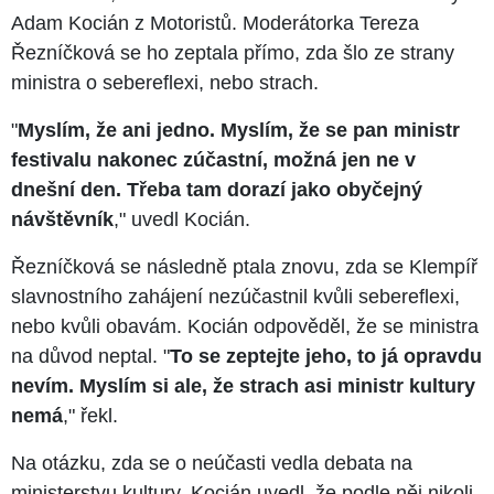
Adam Kocián z Motoristů. Moderátorka Tereza
Řezníčková se ho zeptala přímo, zda šlo ze strany
ministra o sebereflexi, nebo strach.
"
Myslím, že ani jedno. Myslím, že se pan ministr
festivalu nakonec zúčastní, možná jen ne v
dnešní den. Třeba tam dorazí jako obyčejný
návštěvník
," uvedl Kocián.
Řezníčková se následně ptala znovu, zda se Klempíř
slavnostního zahájení nezúčastnil kvůli sebereflexi,
nebo kvůli obavám. Kocián odpověděl, že se ministra
na důvod neptal. "
To se zeptejte jeho, to já opravdu
nevím. Myslím si ale, že strach asi ministr kultury
nemá
," řekl.
Na otázku, zda se o neúčasti vedla debata na
ministerstvu kultury, Kocián uvedl, že podle něj nikoli.