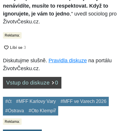
nenávidíte, musíte to respektovat. Když to
ignorujete, je vám to jedno
," uvedl sociolog pro
ŽivotvČesku.cz.
Reklama:
Diskutujme slušně.
Pravidla diskuze
na portálu
ŽivotvČesku.cz.
Vstup do diskuze
0
#ćt
#MFF Karlovy Vary
#MFF ve Varech 2026
#Ostrava
#Oto Klempíř
Reklama: