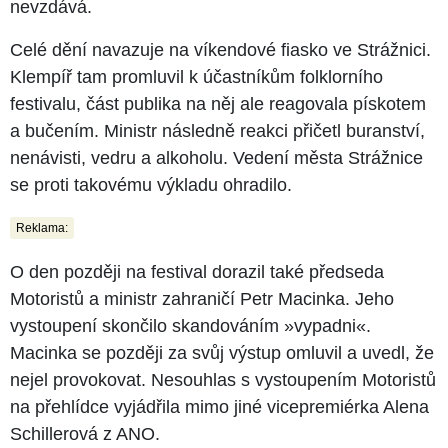
nevzdává.
Celé dění navazuje na víkendové fiasko ve Strážnici.
Klempíř tam promluvil k účastníkům folklorního
festivalu, část publika na něj ale reagovala pískotem
a bučením. Ministr následně reakci přičetl buranství,
nenávisti, vedru a alkoholu. Vedení města Strážnice
se proti takovému výkladu ohradilo.
Reklama:
O den později na festival dorazil také předseda
Motoristů a ministr zahraničí Petr Macinka. Jeho
vystoupení skončilo skandováním »vypadni«.
Macinka se později za svůj výstup omluvil a uvedl, že
nejel provokovat. Nesouhlas s vystoupením Motoristů
na přehlídce vyjádřila mimo jiné vicepremiérka Alena
Schillerová z ANO.