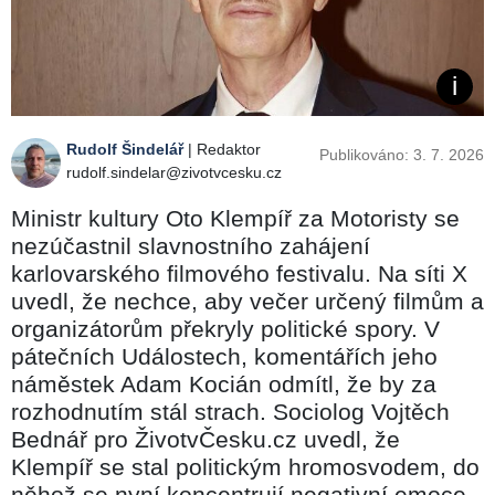
Rudolf Šindelář
| Redaktor
Publikováno: 3. 7. 2026
rudolf.sindelar@zivotvcesku.cz
Ministr kultury Oto Klempíř za Motoristy se
nezúčastnil slavnostního zahájení
karlovarského filmového festivalu. Na síti X
uvedl, že nechce, aby večer určený filmům a
organizátorům překryly politické spory. V
pátečních Událostech, komentářích jeho
náměstek Adam Kocián odmítl, že by za
rozhodnutím stál strach. Sociolog Vojtěch
Bednář pro ŽivotvČesku.cz uvedl, že
Klempíř se stal politickým hromosvodem, do
něhož se nyní koncentrují negativní emoce