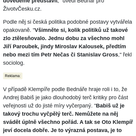
dovedeme představit
," uvedl Bednář pro
ŽivotvČesku.cz.
Podle něj si česká politika podobné postavy vytvářela
opakovaně. "
Všimněte si, kolik politiků už takové
zlo ztělesňovalo. Jednu dobu za všechno mohl
Jiří Paroubek, jindy Miroslav Kalousek, předtím
nebo mezi tím Petr Nečas či Stanislav Gross
," řekl
sociolog.
Reklama:
V případě Klempíře podle Bednáře hraje roli i to, že
Andrej Babiš je jako dlouhodobý terč kritiky pro část
veřejnosti už do jisté míry vyčerpaný. "
Babiš už je
takový trochu vyčpělý terč. Nemůžete na něj
svádět úplně všechno pořád. A tak se Oto Klempíř
jeví docela dobře. Je to výrazná postava, je to