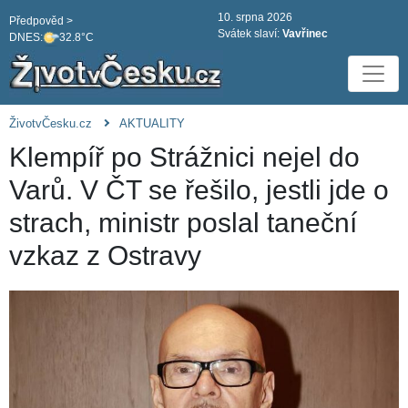
10. srpna 2026
Předpověd >
Svátek slaví:
Vavřinec
DNES:
32.8°C
ŽivotvČesku.cz
AKTUALITY
Klempíř po Strážnici nejel do
Varů. V ČT se řešilo, jestli jde o
strach, ministr poslal taneční
vzkaz z Ostravy