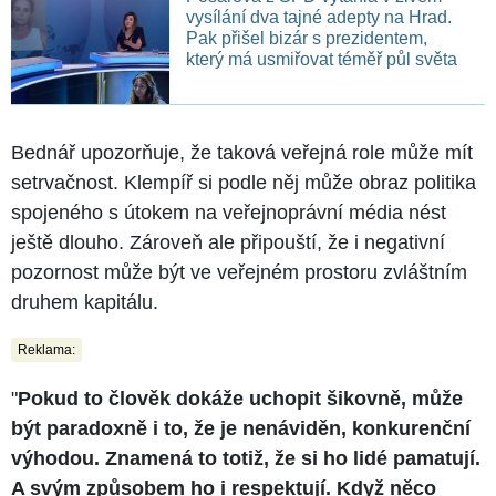
vysílání dva tajné adepty na Hrad.
Pak přišel bizár s prezidentem,
který má usmiřovat téměř půl světa
Bednář upozorňuje, že taková veřejná role může mít
setrvačnost. Klempíř si podle něj může obraz politika
spojeného s útokem na veřejnoprávní média nést
ještě dlouho. Zároveň ale připouští, že i negativní
pozornost může být ve veřejném prostoru zvláštním
druhem kapitálu.
Reklama:
"
Pokud to člověk dokáže uchopit šikovně, může
být paradoxně i to, že je nenáviděn, konkurenční
výhodou. Znamená to totiž, že si ho lidé pamatují.
A svým způsobem ho i respektují. Když něco