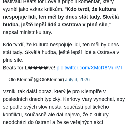
festivalu Beats for Love a připojil komentář, který
vyzněl jako vzkaz kritikům. "
Kdo tvrdí, že kultura
nespojuje lidi, ten měl by dnes stát tady. Skvělá
hudba, ještě lepší lidé a Ostrava v plné síle
,"
napsal ministr kultury.
Kdo tvrdí, že kultura nespojuje lidi, ten měl by dnes
stát tady. Skvělá hudba, ještě lepší lidé a Ostrava v
plné síle.
Beats for L❤️❤️❤️❤️ve!
pic.twitter.com/XMcR8MurMI
— Oto Klempíř (@OtoKlempir)
July 3, 2026
Vznikl tak další obraz, který je pro Klempíře v
posledních dnech typický. Karlovy Vary vynechal, aby
se podle svých slov nestal součástí politického
konfliktu, současně ale dal najevo, že z kultury
neodchází do ústraní a že se veřejných akcí