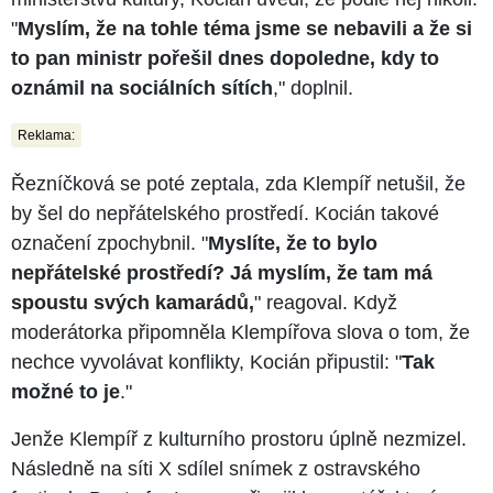
"
Myslím, že na tohle téma jsme se nebavili a že si
to pan ministr pořešil dnes dopoledne, kdy to
oznámil na sociálních sítích
," doplnil.
Reklama:
Řezníčková se poté zeptala, zda Klempíř netušil, že
by šel do nepřátelského prostředí. Kocián takové
označení zpochybnil. "
Myslíte, že to bylo
nepřátelské prostředí? Já myslím, že tam má
spoustu svých kamarádů,
" reagoval. Když
moderátorka připomněla Klempířova slova o tom, že
nechce vyvolávat konflikty, Kocián připustil: "
Tak
možné to je
."
Jenže Klempíř z kulturního prostoru úplně nezmizel.
Následně na síti X sdílel snímek z ostravského