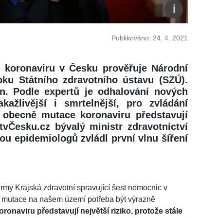
Publikováno: 24. 4. 2021
i koronaviru v Česku prověřuje Národní
ipku Státního zdravotního ústavu (SZÚ).
en. Podle expertů je odhalování nových
ažlivější i smrtelnější, pro zvládání
 obecně mutace koronaviru představují
otvČesku.cz bývalý ministr zdravotnictví
ou epidemiologů zvládl první vlnu šíření
rmy Krajská zdravotní spravující šest nemocnic v
tu mutace na našem území potřeba být výrazně
naviru představují největší riziko, protože stále