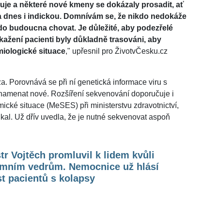
tuje a některé nové kmeny se dokázaly prosadit, ať
i a dnes i indickou. Domnívám se, že nikdo nedokáže
 do budoucna chovat. Je důležité, aby podezřelé
kažení pacienti byly důkladně trasováni, aby
miologické situace
," upřesnil pro ŽivotvČesku.cz
. Porovnává se při ní genetická informace viru s
znamenat nové. Rozšíření sekvenování doporučuje i
cké situace (MeSES) při ministerstvu zdravotnictví,
al. Už dřív uvedla, že je nutné sekvenovat aspoň
tr Vojtěch promluvil k lidem kvůli
émním vedrům. Nemocnice už hlásí
t pacientů s kolapsy