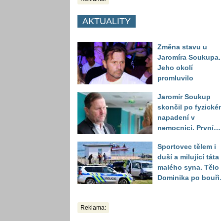
AKTUALITY
Změna stavu u
Jaromíra Soukupa.
Jeho okolí
promluvilo
Jaromír Soukup
skončil po fyzické
napadení v
nemocnici. První
slova právničky
Sportovec tělem i
duší a milující táta
malého syna. Tělo
Dominika po bouři
na jezeře Most naš
až druhý den
Reklama: