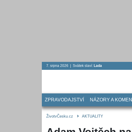
7. srpna 2026 | Svátek slaví:
Lada
ZPRAVODAJSTVÍ
NÁZORY A KOME
ŽivotvČesku.cz
AKTUALITY
Adam Vojtěch nast