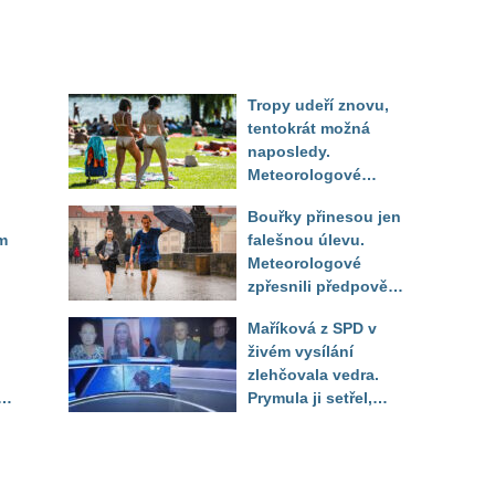
Tropy udeří znovu,
tentokrát možná
naposledy.
Meteorologové
zpřesnili výhled až
Bouřky přinesou jen
do září
m
falešnou úlevu.
Meteorologové
zpřesnili předpověď
a oznámili návrat
Maříková z SPD v
horkého počasí
živém vysílání
zlehčovala vedra.
Prymula ji setřel,
li
když vytáhl děsivé
číslo