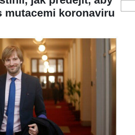
Vyhled
 s mutacemi koronaviru