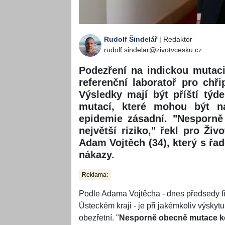
Rudolf Šindelář
| Redaktor
rudolf.sindelar@zivotvcesku.cz
Podezření na indickou mutac
referenční laboratoř pro chř
Výsledky mají být příští týd
mutací, které mohou být nak
epidemie zásadní. "Nesporně
největší riziko," řekl pro Živ
Adam Vojtěch (34), který s řad
nákazy.
Reklama:
Podle Adama Vojtěcha - dnes předsedy fi
Ústeckém kraji - je při jakémkoliv výsky
obezřetní. "
Nesporně obecně mutace koro