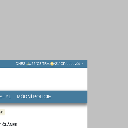
DNES:
22°C
ZÍTRA:
21°C
Předpověd >
 STYL
MÓDNÍ POLICIE
a:
T ČLÁNEK