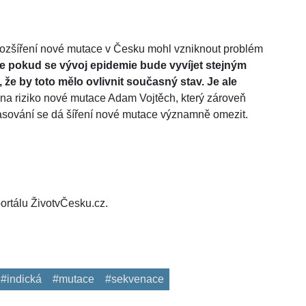
rozšíření nové mutace v Česku mohl vzniknout problém
že pokud se vývoj epidemie bude vyvíjet stejným
 že by toto mělo ovlivnit současný stav. Je ale
 na riziko nové mutace Adam Vojtěch, který zároveň
 trasování se dá šíření nové mutace významně omezit.
ortálu ŽivotvČesku.cz.
#indická
#mutace
#sekvenace