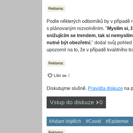
Reklama:
Podle některých odborníků by v případě 
s plánovaným rozvolněním. "
Myslím si, 
snižujícím se trendem, tak si nemyslím,
nutné být obezřetní
," dodal svůj pohled
upozornil na to, že v případě kvalitního
Reklama:
Diskutujme slušně.
Pravidla diskuze
na p
Vstup do diskuze
0
#Adam Vojtěch
#Covid
#Epidemie
Reklama: