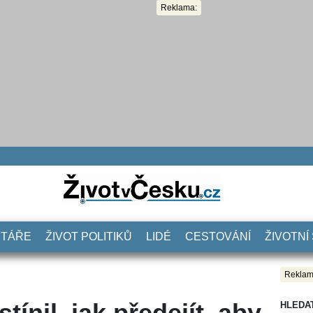
Reklama:
NTÁŘE
ŽIVOT POLITIKŮ
LIDÉ
CESTOVÁNÍ
ŽIVOTNÍ
Reklam
ínil, jak předejít, aby
HLEDA