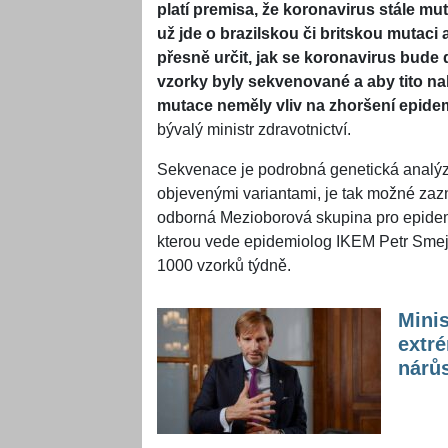
platí premisa, že koronavirus stále mu
už jde o brazilskou či britskou mutac
přesně určit, jak se koronavirus bude
vzorky byly sekvenované a aby tito na
mutace neměly vliv na zhoršení epide
bývalý ministr zdravotnictví.
Sekvenace je podrobná genetická analýza
objevenými variantami, je tak možné za
odborná Mezioborová skupina pro epidemi
kterou vede epidemiolog IKEM Petr Smejk
1000 vzorků týdně.
Minis
extr
nárůs