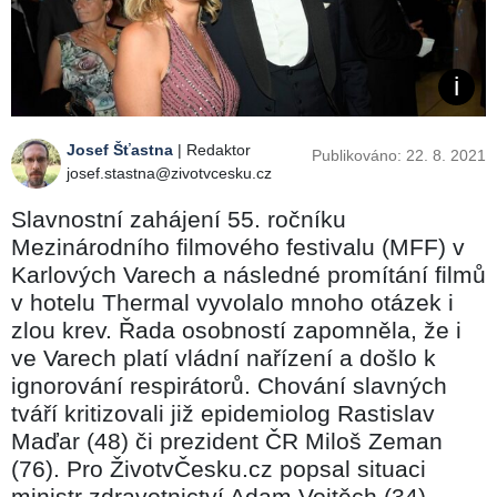
Josef Šťastna
| Redaktor
Publikováno: 22. 8. 2021
josef.stastna@zivotvcesku.cz
Slavnostní zahájení 55. ročníku
Mezinárodního filmového festivalu (MFF) v
Karlových Varech a následné promítání filmů
v hotelu Thermal vyvolalo mnoho otázek i
zlou krev. Řada osobností zapomněla, že i
ve Varech platí vládní nařízení a došlo k
ignorování respirátorů. Chování slavných
tváří kritizovali již epidemiolog Rastislav
Maďar (48) či prezident ČR Miloš Zeman
(76). Pro ŽivotvČesku.cz popsal situaci
ministr zdravotnictví Adam Vojtěch (34),