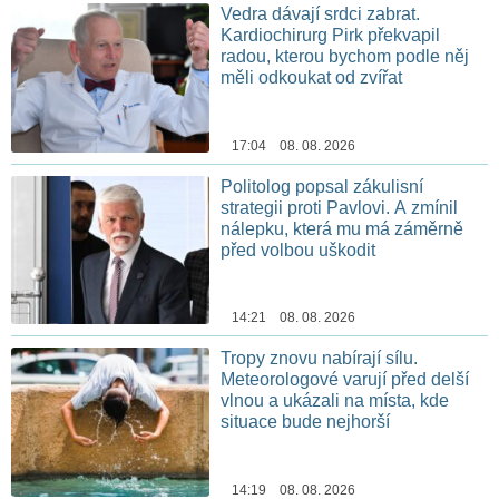
Vedra dávají srdci zabrat.
Kardiochirurg Pirk překvapil
radou, kterou bychom podle něj
měli odkoukat od zvířat
17:04 08. 08. 2026
Politolog popsal zákulisní
strategii proti Pavlovi. A zmínil
nálepku, která mu má záměrně
před volbou uškodit
14:21 08. 08. 2026
Tropy znovu nabírají sílu.
Meteorologové varují před delší
vlnou a ukázali na místa, kde
situace bude nejhorší
14:19 08. 08. 2026