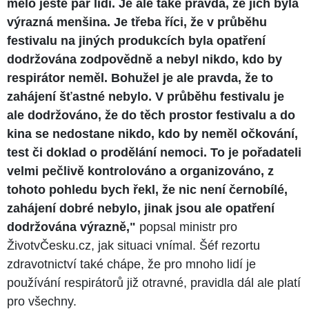
mělo ještě pár lidí. Je ale také pravda, že jich byla
výrazná menšina. Je třeba říci, že v průběhu
festivalu na jiných produkcích byla opatření
dodržována zodpovědně a nebyl nikdo, kdo by
respirátor neměl. Bohužel je ale pravda, že to
zahájení šťastné nebylo. V průběhu festivalu je
ale dodržováno, že do těch prostor festivalu a do
kina se nedostane nikdo, kdo by neměl očkování,
test či doklad o prodělání nemoci. To je pořadateli
velmi pečlivě kontrolováno a organizováno, z
tohoto pohledu bych řekl, že nic není černobílé,
zahájení dobré nebylo, jinak jsou ale opatření
dodržována výrazně,"
popsal ministr pro
ŽivotvČesku.cz, jak situaci vnímal. Šéf rezortu
zdravotnictví také chápe, že pro mnoho lidí je
používání respirátorů již otravné, pravidla dál ale platí
pro všechny.