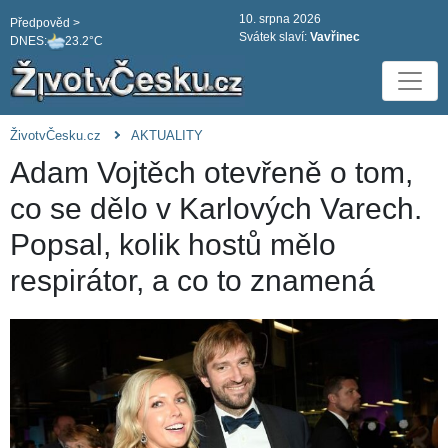
10. srpna 2026
Předpověd >
Svátek slaví:
Vavřinec
DNES:
23.2°C
ŽivotvČesku.cz
AKTUALITY
Adam Vojtěch otevřeně o tom,
co se dělo v Karlových Varech.
Popsal, kolik hostů mělo
respirátor, a co to znamená