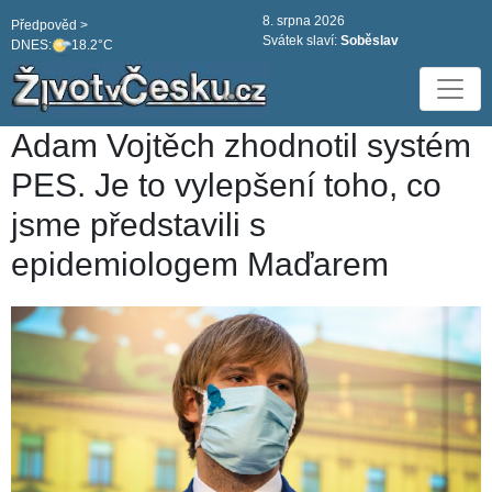
8. srpna 2026
Předpověd >
Svátek slaví:
Soběslav
DNES:
18.2°C
Adam Vojtěch zhodnotil systém
PES. Je to vylepšení toho, co
jsme představili s
epidemiologem Maďarem