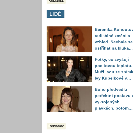
Reklama:
LIDÉ
Berenika Kohouto
radikálně změnila
vzhled. Nechala se
ostříhat na kluka,
reakce fanoušků
Fotky, co zvyšují
překvapily
pocitovou teplotu.
Muži jsou ze sním
Ivy Kubelkové v
plavkách úplně pa
Boho předvedla
perfektní postavu 
vykrojených
plavkách, potom
ukázala realitu sv
těla
Reklama: