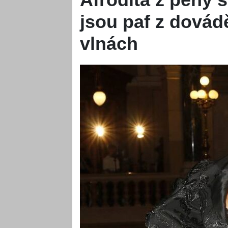
jsou paf z dovád
vlnách