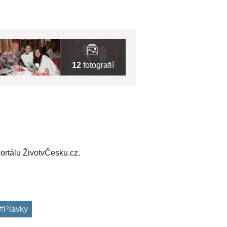
12
fotografií
ortálu ŽivotvČesku.cz.
#Plavky