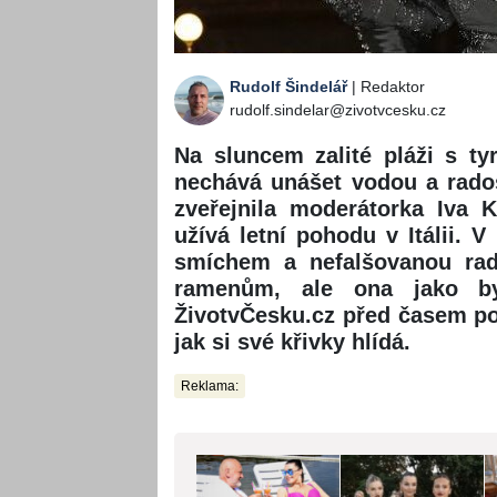
Rudolf Šindelář
| Redaktor
rudolf.sindelar@zivotvcesku.cz
Na sluncem zalité pláži s t
nechává unášet vodou a rados
zveřejnila moderátorka Iva 
užívá letní pohodu v Itálii.
smíchem a nefalšovanou rado
ramenům, ale ona jako by
ŽivotvČesku.cz před časem po
jak si své křivky hlídá.
Reklama: