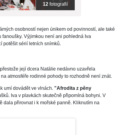
12
fotografií
námých osobností nejen únikem od povinností, ale také
 s fanoušky. Výjimkou není ani pohledná Iva
 potěšit sérií letních snímků.
a přestože její dcera Natálie nedávno uzavřela
na atmosféře rodinné pohody to rozhodně není znát.
ak umí dovádět ve vlnách.
"Afrodita z pěny
ušků. Iva v plavkách skutečně připomíná bohyni. V
 dala přirovnat i k mořské panně. Kliknutím na