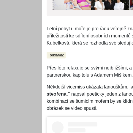
Letní pobyt u moře je pro řadu veřejně z
příležitostí ke sdílení osobních momentů
Kubelková, která se rozhodla své sledující
Reklama:
Přes léto relaxuje se svými nejbližšími, 
partnerskou kapitolu s Adamem Mišíkem, 
Někdejší vicemiss ukázala fanouškům, j
stvořená,"
napsal poeticky jeden z fano
kombinaci se šumícím mořem by se klidně
obrázek se video spustí.