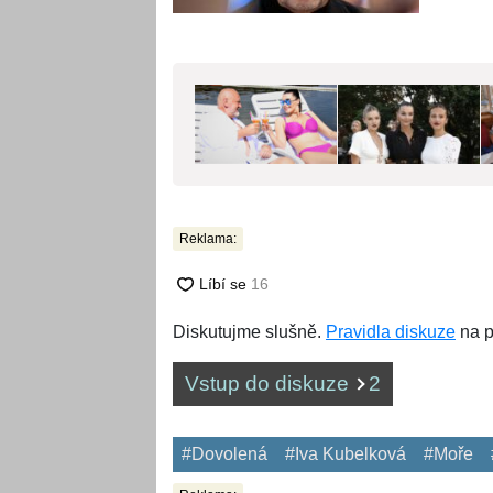
Reklama:
Diskutujme slušně.
Pravidla diskuze
na p
Vstup do diskuze
2
#Dovolená
#Iva Kubelková
#Moře