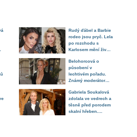
vá
Rudý ďábel a Barbie
rodeo jsou pryč. Lela
po rozchodu s
Karlosem mění život i
image, tleská jí i
Belohorcová o
Sandeva
působení v
ků
lechtivém pořadu.
Známý moderátor
f
přiznal, že ji dírkou
Gabriela Soukalová
sledoval pod dekou
ve
zdolala ve vedrech a
těsně před porodem
skalní hřeben.
ého
Partner řešil, jak
snést "těhuli"