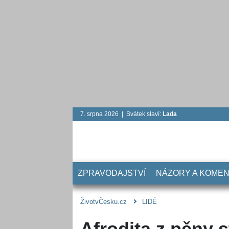
7. srpna 2026 | Svátek slaví:
Lada
ZPRAVODAJSTVÍ
NÁZORY A KOME
ŽivotvČesku.cz
LIDÉ
Afrodita z pěny 