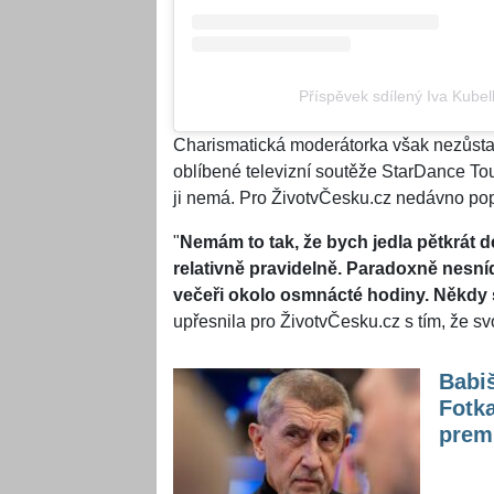
Příspěvek sdílený Iva Kube
Charismatická moderátorka však nezůstan
oblíbené televizní soutěže StarDance Tou
ji nemá. Pro ŽivotvČesku.cz nedávno popsa
"
Nemám to tak, že bych jedla pětkrát d
relativně pravidelně. Paradoxně nesní
večeři okolo osmnácté hodiny. Někdy si
upřesnila pro ŽivotvČesku.cz s tím, že sv
Babiš
Fotka
prem