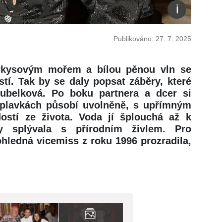
Publikováno: 27. 7. 2025
yrkysovým mořem a bílou pěnou vln se
tí. Tak by se daly popsat záběry, které
Kubelková. Po boku partnera a dcer si
 V plavkách působí uvolněně, s upřímným
stí ze života. Voda jí šplouchá až k
 splývala s přírodním živlem. Pro
hledná vicemiss z roku 1996 prozradila,