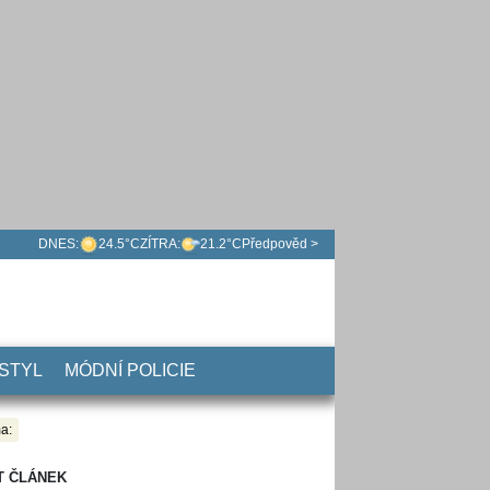
DNES:
24.5°C
ZÍTRA:
21.2°C
Předpověd >
 STYL
MÓDNÍ POLICIE
a:
T ČLÁNEK