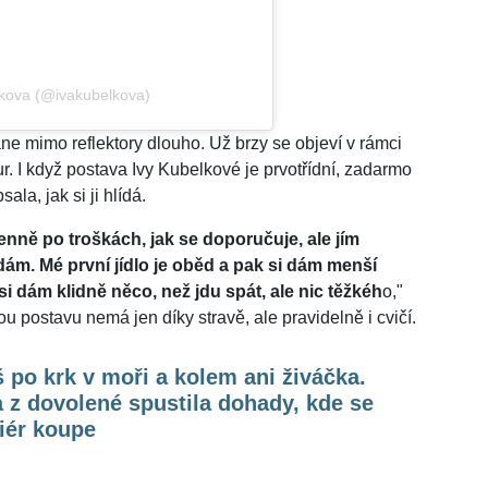
lkova (@ivakubelkova)
e mimo reflektory dlouho. Už brzy se objeví v rámci
r. I když postava Ivy Kubelkové je prvotřídní, zadarmo
la, jak si ji hlídá.
enně po troškách, jak se doporučuje, ale jím
dám. Mé první jídlo je oběd a pak si dám menší
 dám klidně něco, než jdu spát, ale nic těžkéh
o,"
ou postavu nemá jen díky stravě, ale pravidelně i cvičí.
 po krk v moři a kolem ani živáčka.
 z dovolené spustila dohady, kde se
iér koupe