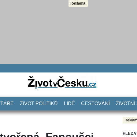
Reklama:
NTÁŘE
ŽIVOT POLITIKŮ
LIDÉ
CESTOVÁNÍ
ŽIVOTNÍ
Reklam
stvořená. Fanoušci
HLEDA