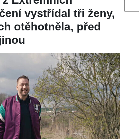
Vyhled
ní vystřídal tři ženy,
ch otěhotněla, před
jinou