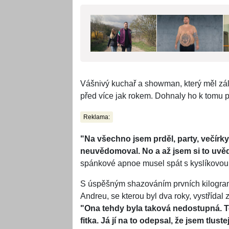
Vášnivý kuchař a showman, který měl zál
před více jak rokem. Dohnaly ho k tomu 
Reklama:
"Na všechno jsem prděl, party, večírky
neuvědomoval. No a až jsem si to uvěd
spánkové apnoe musel spát s kyslíkovou 
S úspěšným shazováním prvních kilogra
Andreu, se kterou byl dva roky, vystřídal 
"Ona tehdy byla taková nedostupná. Te
fitka. Já jí na to odepsal, že jsem tlust