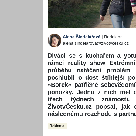
Alena Šindelářová
| Redaktor
alena.sindelarova@zivotvcesku.cz
Diváci se s kuchařem a yotu
rámci reality show Extrémn
průběhu natáčení problém 
pochlubil o dost štíhlejší p
»Borek« patřičné sebevědomí
ponožky. Jednu z nich měl d
třech týdnech známosti.
ŽivotvČesku.cz popsal, jak
následnému rozchodu s partne
Reklama: