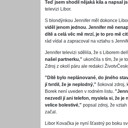
Teď jsem shodil nějaká kila a napsal jse
televizi Libor.
S blondýnkou Jennifer měl dokonce Libor 
viděl jenom jednou. Jennifer mě nenap
dítě a celá věc mě mrzí, je to pro mě cit
rád vídal a zapracoval na vztahu s Jennife
Jennifer televizi sdělila, že s Liborem del
našel partnerku,"
ukončila s tím, že je t
Zdroj z okolí páru ale redakci ŽivotvČesk
"Dítě bylo neplánované, do jiného stav
jí tvrdil, že je neplodný,"
šokoval zdroj, k
Borek není uveden v rodném listu.
"Jenni
nezvedl jí ani telefon, myslela si, že j
velice bolestivé,"
popsal zdroj, že vztah 
začal.
Libor Kovačka je nyní šťastný po boku s