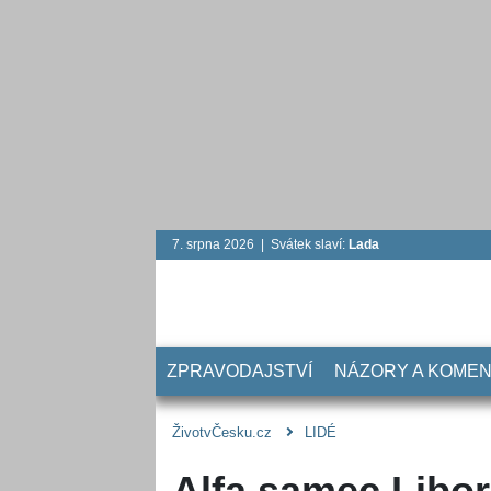
7. srpna 2026 | Svátek slaví:
Lada
ZPRAVODAJSTVÍ
NÁZORY A KOME
ŽivotvČesku.cz
LIDÉ
Alfa samec Libor