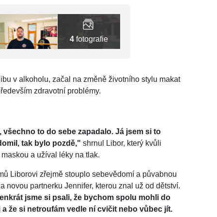
4
fotografie
ibu v alkoholu, začal na změně životního stylu makat
především zdravotní problémy.
, všechno to do sebe zapadalo. Já jsem si to
omil, tak bylo pozdě,"
shrnul Libor, který kvůli
maskou a užíval léky na tlak.
mů Liborovi zřejmě stouplo sebevědomí a půvabnou
za novou partnerku Jennifer, kterou znal už od dětství.
nkrát jsme si psali, že bychom spolu mohli do
ej a že si netroufám vedle ní cvičit nebo vůbec jít.