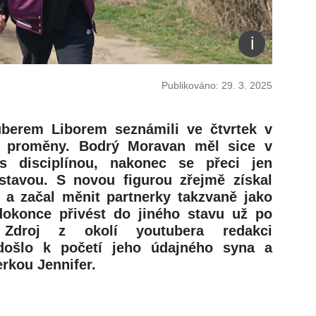
Publikováno: 29. 3. 2025
berem Liborem seznámili ve čtvrtek v
í proměny. Bodrý Moravan měl sice v
s disciplínou, nakonec se přeci jen
ostavou. S novou figurou zřejmě získal
 a začal měnit partnerky takzvaně jako
okonce přivést do jiného stavu už po
 Zdroj z okolí youtubera redakci
 došlo k početí jeho údajného syna a
rkou Jennifer.