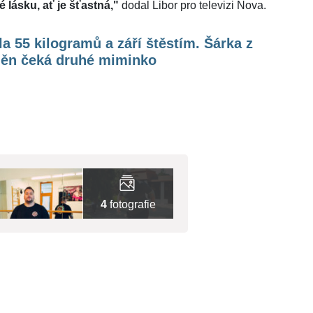
 lásku, ať je šťastná,"
dodal Libor pro televizi Nova.
a 55 kilogramů a září štěstím. Šárka z
ěn čeká druhé miminko
4
fotografie