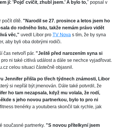
m jí: 'Pojď cvičit, zhubl jsem.' A bylo to,
" popsal v
počít dítě.
"Narodil se 27. prosince a letos jsem ho
sala do rodného listu, takže nemám právo vidět
livá věc,"
uvedl Libor pro
TV Nova
s tím, že by syna
r, aby byli oba dobrými rodiči.
ší čas netvoří pár.
"Ještě před narozením syna si
o pro ni také citlivá událost a dále se nechce vyjadřovat.
u.cz celou situaci částečně objasnil.
u Jennifer přišla po třech týdnech známosti, Libor
terý si nepřál být jmenován. Dále také potvrdil, že
fer ho tam nezapsala, když mu volala, že rodí,
e někde s jeho novou partnerkou, bylo to pro ni
fitness trenérky a youtubera skončil tak rychle, jak
vé současné partnerky.
"S novou přítelkyní jsem