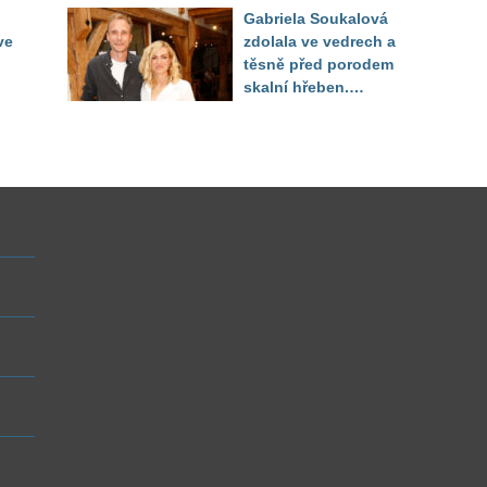
f
přiznal, že ji dírkou
Gabriela Soukalová
sledoval pod dekou
ve
zdolala ve vedrech a
těsně před porodem
skalní hřeben.
ého
Partner řešil, jak
snést "těhuli"