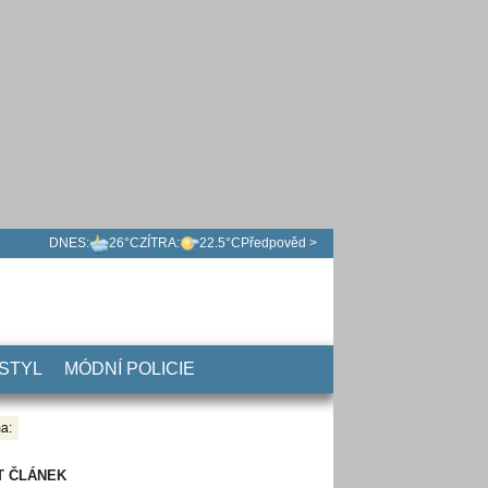
DNES:
26°C
ZÍTRA:
22.5°C
Předpověd >
 STYL
MÓDNÍ POLICIE
a:
T ČLÁNEK