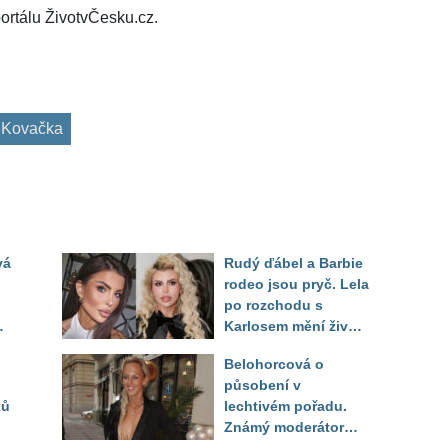
ortálu ŽivotvČesku.cz.
 Kovačka
vá
Rudý ďábel a Barbie
rodeo jsou pryč. Lela
po rozchodu s
Karlosem mění život i
image, tleská jí i
Belohorcová o
Sandeva
působení v
ků
lechtivém pořadu.
Známý moderátor