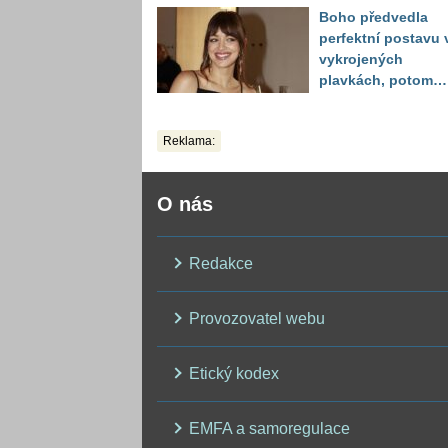
plavkách úplně pa
Boho předvedla
perfektní postavu 
vykrojených
plavkách, potom
ukázala realitu sv
těla
Reklama:
O nás
Redakce
Provozovatel webu
Etický kodex
EMFA a samoregulace