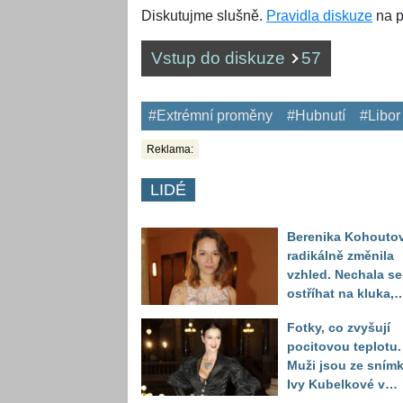
Diskutujme slušně.
Pravidla diskuze
na p
Vstup do diskuze
57
#Extrémní proměny
#Hubnutí
#Libor
Reklama:
LIDÉ
Berenika Kohouto
radikálně změnila
vzhled. Nechala se
ostříhat na kluka,
reakce fanoušků
Fotky, co zvyšují
překvapily
pocitovou teplotu.
Muži jsou ze sním
Ivy Kubelkové v