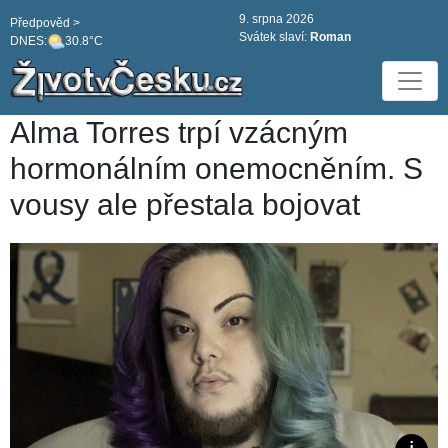
9. srpna 2026
Předpověd >
Svátek slaví:
Roman
DNES:
30.8°C
Alma Torres trpí vzácným
hormonálním onemocněním. S
vousy ale přestala bojovat