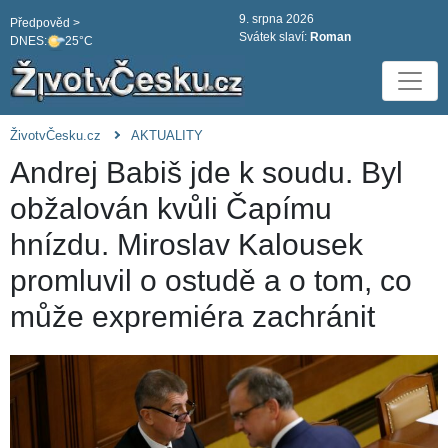
9. srpna 2026
Předpověd >
Svátek slaví:
Roman
DNES:
25°C
ŽivotvČesku.cz
AKTUALITY
Andrej Babiš jde k soudu. Byl
obžalován kvůli Čapímu
hnízdu. Miroslav Kalousek
promluvil o ostudě a o tom, co
může expremiéra zachránit