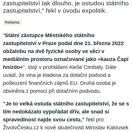
zastupitelství tak dlouho, je ostudou státního
zastupitelství," řekl v úvodu expolitik.
Reklama:
"
Státní zástupce Městského státního
zastupitelství v Praze podal dne 21. března 2022
obžalobu na dvě fyzické osoby ve věci v
mediálním prostoru označované jako »kauza Čapí
hnízdo«
", stojí v prohlášení Aleše Cimbaly. Dále
uvádí, že vina je kladena za dotační podvod a
poškození finančních zájmů EU. Druhá osoba je
obviněna z pomoci při dotačním podvodu.
"Je to velká ostuda státního zastupitelství, že se s
tím nedokázalo vypořádat dřív, ale snad si
spravedlnost najde svou cestu,"
řekl pro
ŽivotvČesku.cz k nové skutečnosti Miroslav Kalousek