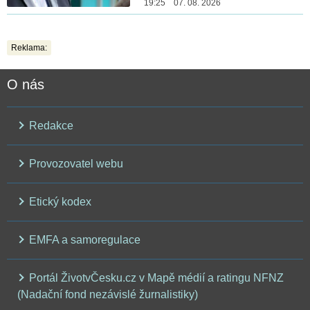
19:25 07. 08. 2026
Reklama:
O nás
Redakce
Provozovatel webu
Etický kodex
EMFA a samoregulace
Portál ŽivotvČesku.cz v Mapě médií a ratingu NFNZ
(Nadační fond nezávislé žurnalistiky)