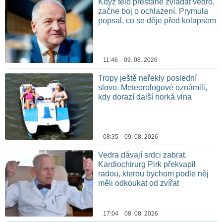
Když tělo přestane zvládat vedro,
začne boj o ochlazení. Prymula
popsal, co se děje před kolapsem
11:46 09. 08. 2026
Tropy ještě neřekly poslední
slovo. Meteorologové oznámili,
kdy dorazí další horká vlna
08:35 09. 08. 2026
Vedra dávají srdci zabrat.
Kardiochirurg Pirk překvapil
radou, kterou bychom podle něj
měli odkoukat od zvířat
17:04 08. 08. 2026