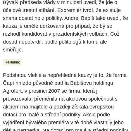
Bývalý předseda vlády v minulosti uvedl, že jde o
účelové trestní stíhání. Expremiér tvrdí, že existuje
snaha dostat ho z politiky. Andrej Babiš také uvedl, že
kauza je uměle udržovaná pro případ, že by se
rozhodl kandidovat v prezidentských volbách. Což
dosud nepotvrdil, podle politologů k tomu ale
směřuje.
Reklama:
Podstatou vleklé a nepřehledné kauzy je to, že farma
Čapí hnízdo původně patřila Babišovu holdingu
Agrofert, v prosinci 2007 se firma, která ji
provozovala, přeměnila na akciovou společnost s
akciemi na majitele a později získala evropskou
dotaci pro malé a střední podniky. Akcie podle
vyjádření bývalého premiéra v té době vlastnily jeho
děti a partnerka. Na dotaci pro malé a střední podniky