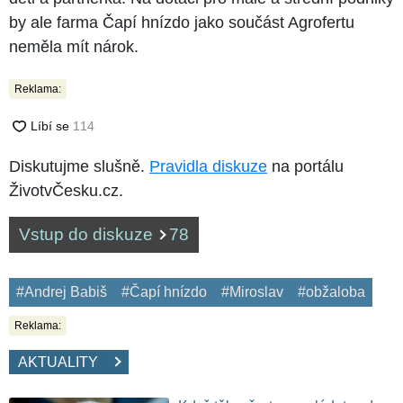
by ale farma Čapí hnízdo jako součást Agrofertu
neměla mít nárok.
Reklama:
Diskutujme slušně.
Pravidla diskuze
na portálu
ŽivotvČesku.cz.
Vstup do diskuze
78
#Andrej Babiš
#Čapí hnízdo
#Miroslav
#obžaloba
Reklama:
AKTUALITY