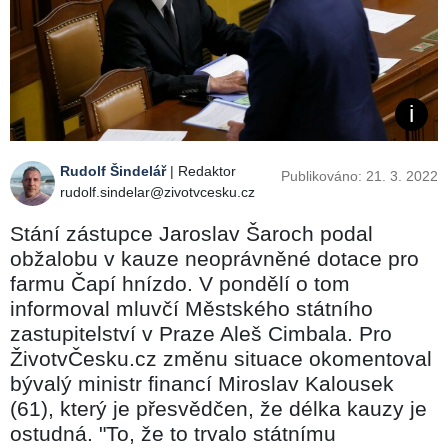
Rudolf Šindelář
| Redaktor
Publikováno: 21. 3. 2022
rudolf.sindelar@zivotvcesku.cz
Stání zástupce Jaroslav Šaroch podal
obžalobu v kauze neoprávněné dotace pro
farmu Čapí hnízdo. V pondělí o tom
informoval mluvčí Městského státního
zastupitelství v Praze Aleš Cimbala. Pro
ŽivotvČesku.cz změnu situace okomentoval
bývalý ministr financí Miroslav Kalousek
(61), který je přesvědčen, že délka kauzy je
ostudná. "To, že to trvalo státnímu