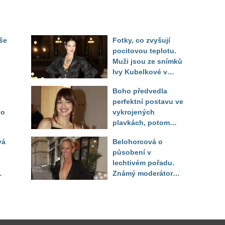
še
Fotky, co zvyšují
pocitovou teplotu.
Muži jsou ze snímků
Ivy Kubelkové v
né
plavkách úplně paf
Boho předvedla
perfektní postavu ve
do
vykrojených
plavkách, potom
ukázala realitu svého
vá
Belohorcová o
těla
působení v
lechtivém pořadu.
Známý moderátor
přiznal, že ji dírkou
sledoval pod dekou