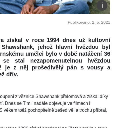
Publikováno: 2. 5. 2021
 získal v roce 1994 dnes už kultovní
 Shawshank, jehož hlavní hvězdou byl
ornskému umělci bylo v době natáčení 36
se stal nezapomenutelnou hvězdou
ž je z něj prošedivělý pán s vousy a
ž dřív.
koupení z věznice Shawshank přelomová a získal díky
tí. Dnes se Tim i nadále objevuje ve filmech i
S věkem totiž pochopitelně zešedivěl a trochu přibral,