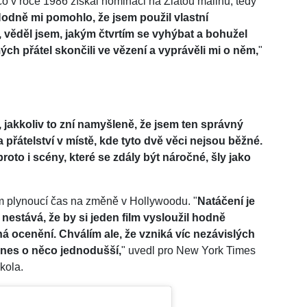
o v roce 1986 získal nominaci na Zlatou malinu, tedy
odně mi pomohlo, že jsem použil vlastní
 věděl jsem, jakým čtvrtím se vyhýbat a bohužel
mých přátel skončili ve vězení a vyprávěli mi o něm,
"
, jakkoliv to zní namyšleně, že jsem ten správný
a přátelství v místě, kde tyto dvě věci nejsou běžné.
roto i scény, které se zdály být náročné, šly jako
 plynoucí čas na změně v Hollywoodu. "
Natáčení je
 nestává, že by si jeden film vysloužil hodně
 ocenění. Chválím ale, že vzniká víc nezávislých
 dnes o něco jednodušší,
" uvedl pro New York Times
škola.