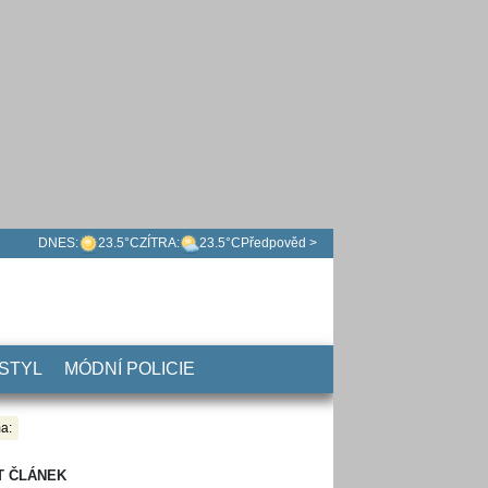
DNES:
23.5°C
ZÍTRA:
23.5°C
Předpověd >
 STYL
MÓDNÍ POLICIE
a:
T ČLÁNEK