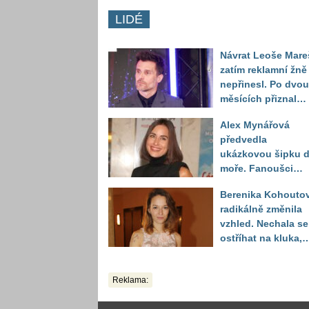
LIDÉ
Návrat Leoše Mare
zatím reklamní žně
nepřinesl. Po dvou
měsících přiznal
moderátor nečeka
Alex Mynářová
zklamání
předvedla
ukázkovou šipku 
moře. Fanoušci
reagují na to, jak u
Berenika Kohouto
toho vypadá
radikálně změnila
vzhled. Nechala se
ostříhat na kluka,
reakce fanoušků
překvapily
Reklama: