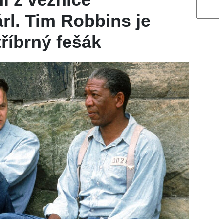
Vyhled
l. Tim Robbins je
tříbrný fešák