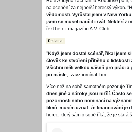
Role Andyho zachránila Robbinse poté, c
na ocenění za nejhorší herecký výkon. "
H
vědomosti. Vyrůstal jsem v New Yorku,
jsem se musel naučit i rvát. Někteří z 
řekl herec magazínu A.V. Club.
Reklama:
"
Když jsem dostal scénář, říkal jsem si
člověk ke stvoření příběhu o lidskosti 
Všichni měli velkou vášeň pro práci a p
po másle,
" zavzpomínal Tim.
Více než na sobě samotném pozoruje Tim
dnes jiné a nároky jsou nižší. Často se
pozornosti nebo nominací na významná
filmů, musím uznat, že financování je
herec, který sám o sobě říká, že je stará 