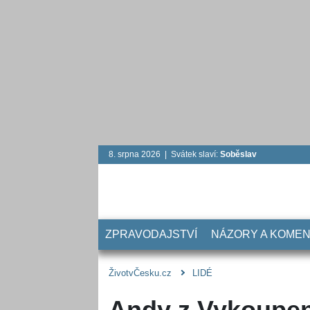
8. srpna 2026 | Svátek slaví:
Soběslav
ZPRAVODAJSTVÍ
NÁZORY A KOME
ŽivotvČesku.cz
LIDÉ
Andy z Vykoupen