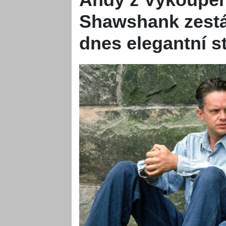
Shawshank zestár
dnes elegantní s