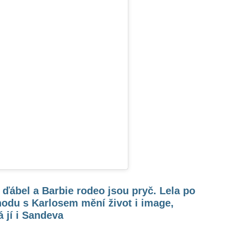
ďábel a Barbie rodeo jsou pryč. Lela po
odu s Karlosem mění život i image,
á jí i Sandeva