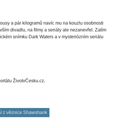
vousy a pár kilogramů navíc mu na kouzlu osobnosti
ším divadlu, na filmy a seriály ale nezanevřel. Zatím
tickém snímku Dark Waters a v mysteriózním seriálu
ortálu ŽivotvČesku.cz.
í z věznice Shawshank