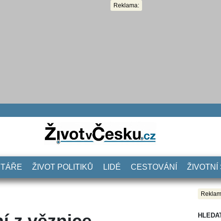
Reklama:
NTÁŘE
ŽIVOT POLITIKŮ
LIDÉ
CESTOVÁNÍ
ŽIVOTNÍ
Reklam
í z věznice
HLEDA