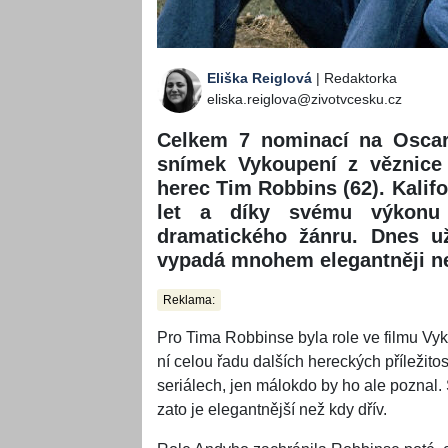
Eliška Reiglová
| Redaktorka
eliska.reiglova@zivotvcesku.cz
Celkem 7 nominací na Oscara
snímek Vykoupení z věznice
herec Tim Robbins (62). Kalif
let a díky svému výkonu 
dramatického žánru. Dnes u
vypadá mnohem elegantněji ne
Reklama:
Pro Tima Robbinse byla role ve filmu Vy
ní celou řadu dalších hereckých příležitos
seriálech, jen málokdo by ho ale poznal. 
zato je elegantnější než kdy dřív.