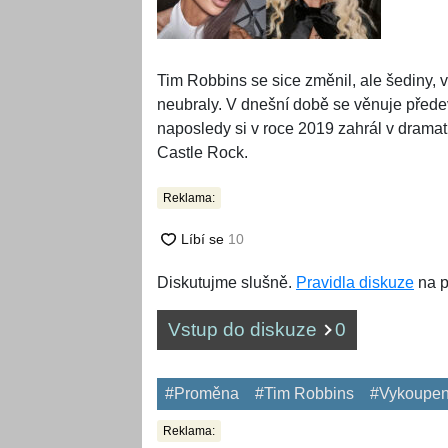
Tim Robbins se sice změnil, ale šediny, 
neubraly. V dnešní době se věnuje předev
naposledy si v roce 2019 zahrál v drama
Castle Rock.
Reklama:
Diskutujme slušně.
Pravidla diskuze
na p
Vstup do diskuze
0
#Proměna
#Tim Robbins
#Vykoupen
Reklama: