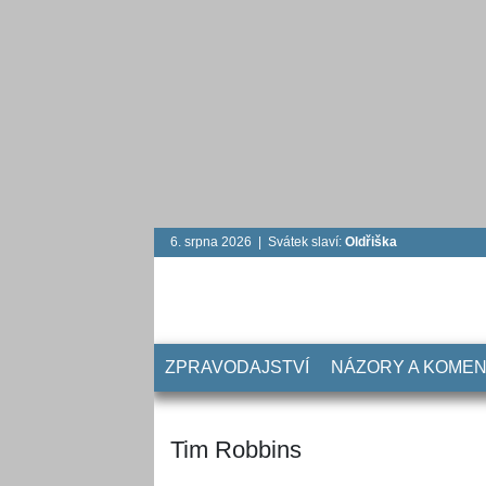
6. srpna 2026 | Svátek slaví:
Oldřiška
ZPRAVODAJSTVÍ
NÁZORY A KOME
Tim Robbins