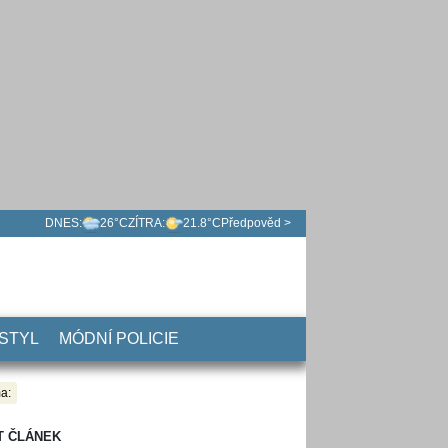
DNES:
26°C
ZÍTRA:
21.8°C
Předpověd >
 STYL
MÓDNÍ POLICIE
a:
T ČLÁNEK