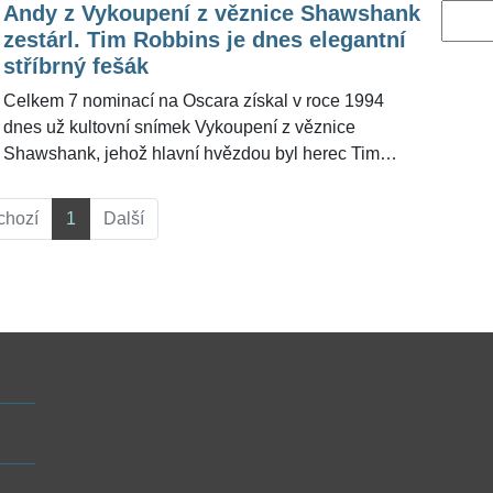
Andy z Vykoupení z věznice Shawshank
Vyhled
zestárl. Tim Robbins je dnes elegantní
stříbrný fešák
Celkem 7 nominací na Oscara získal v roce 1994
dnes už kultovní snímek Vykoupení z věznice
Shawshank, jehož hlavní hvězdou byl herec Tim
Robbins (62). Kalifornskému umělci bylo v době
natáčení 36 let a díky svému výkonu se stal
chozí
1
Další
nezapomenutelnou hvězdou dramatického žánru.
Dnes už je z něj prošedivělý pán s vousy a vypadá
mnohem elegantněji než dřív.