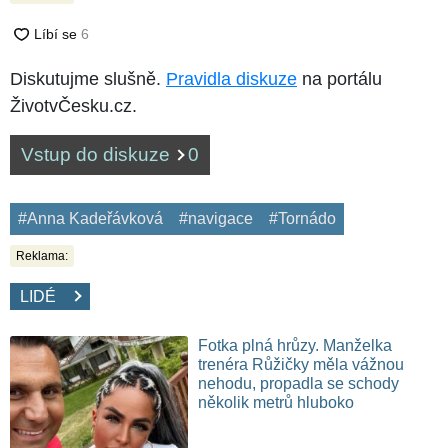
Diskutujme slušně.
Pravidla diskuze
na portálu
ŽivotvČesku.cz.
Vstup do diskuze
0
#Anna Kadeřávková
#navigace
#Tornádo
Reklama:
LIDÉ
Fotka plná hrůzy. Manželka
trenéra Růžičky měla vážnou
nehodu, propadla se schody
několik metrů hluboko