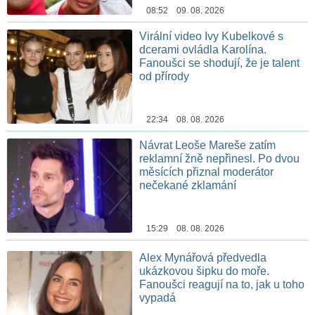
08:52 09. 08. 2026
Virální video Ivy Kubelkové s
dcerami ovládla Karolína.
Fanoušci se shodují, že je talent
od přírody
22:34 08. 08. 2026
Návrat Leoše Mareše zatím
reklamní žně nepřinesl. Po dvou
měsících přiznal moderátor
nečekané zklamání
15:29 08. 08. 2026
Alex Mynářová předvedla
ukázkovou šipku do moře.
Fanoušci reagují na to, jak u toho
vypadá