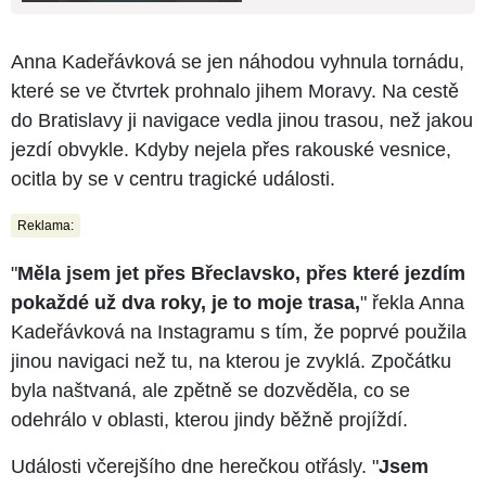
Anna Kadeřávková se jen náhodou vyhnula tornádu,
které se ve čtvrtek prohnalo jihem Moravy. Na cestě
do Bratislavy ji navigace vedla jinou trasou, než jakou
jezdí obvykle. Kdyby nejela přes rakouské vesnice,
ocitla by se v centru tragické události.
Reklama:
"
Měla jsem jet přes Břeclavsko, přes které jezdím
pokaždé už dva roky, je to moje trasa,
" řekla Anna
Kadeřávková na Instagramu s tím, že poprvé použila
jinou navigaci než tu, na kterou je zvyklá. Zpočátku
byla naštvaná, ale zpětně se dozvěděla, co se
odehrálo v oblasti, kterou jindy běžně projíždí.
Události včerejšího dne herečkou otřásly. "
Jsem