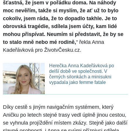
šťastná, že jsem v pořádku doma. Na náhody
moc nevěřím, takže si myslím, že ať už to bylo
cokoliv, jsem ráda, že to dopadlo takhle. Je to
obrovská tragédie, sdílela jsem účty, kam lidé
mohou přispívat. Neumím si představit, že by se
to stalo mně nebo mé rodině,
" řekla Anna
Kadeřávková pro ŽivotvČesku.cz.
Herečka Anna Kadeřávková po
delší době ve společnosti. V
černých silonkách a minisukni
vypadala jako femme fatale
Díky cestě s jiným navigačním systémem, který
Aničku po letech stejné trasy vedl úplně jinou cestou,
se vyhnula projíždění místem zkázy. Stejně jako další
slavné osobnosti, i Anna se svými příznivci sdílela