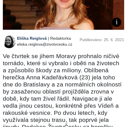
Eliška Reiglová
| Redaktorka
Publikováno: 25. 6. 2021
eliska.reiglova@zivotvcesku.cz
Ve čtvrtek se jihem Moravy prohnalo ničivé
tornádo, které si vybralo i oběti na životech
a způsobilo škody za miliony. Oblíbená
herečka Anna Kadeřávková (23) jela toho
dne do Bratislavy a za normálních okolností
by zasaženou oblastí projížděla zrovna v
době, kdy tam živel řádil. Navigace ji ale
vedla jinou cestou, konkrétně přes Vídeň a
rakouské vesnice. Po dvou letech, kdy
využívala stejnou trasu, tak poprvé jela
jinudy. Redakce ŽivotvČesku.cz herečku