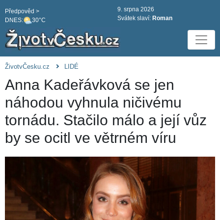
9. srpna 2026
Předpověd >
Svátek slaví:
Roman
DNES:
30°C
ŽivotvČesku.cz
LIDÉ
Anna Kadeřávková se jen
náhodou vyhnula ničivému
tornádu. Stačilo málo a její vůz
by se ocitl ve větrném víru