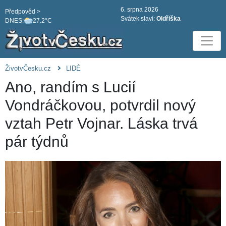
6. srpna 2026
Předpověd >
Svátek slaví:
Oldřiška
DNES:
27.2°C
ŽivotvČesku.cz
LIDÉ
Ano, randím s Lucií
Vondráčkovou, potvrdil nový
vztah Petr Vojnar. Láska trvá
pár týdnů