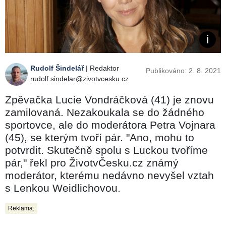
Rudolf Šindelář
| Redaktor
Publikováno: 2. 8. 2021
rudolf.sindelar@zivotvcesku.cz
Zpěvačka Lucie Vondráčková (41) je znovu
zamilovaná. Nezakoukala se do žádného
sportovce, ale do moderátora Petra Vojnara
(45), se kterým tvoří pár. "Ano, mohu to
potvrdit. Skutečně spolu s Luckou tvoříme
pár," řekl pro ŽivotvČesku.cz známý
moderátor, kterému nedávno nevyšel vztah
s Lenkou Weidlichovou.
Reklama: