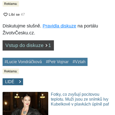
Reklama:
Diskutujme slušně.
Pravidla diskuze
na portálu
ŽivotvČesku.cz.
Vstup do diskuze
1
#Lucie Vondráčková
#Petr Vojnar
#Vztah
Reklama:
LIDÉ
Fotky, co zvyšují pocitovou
teplotu. Muži jsou ze snímků Ivy
Kubelkové v plavkách úplně paf