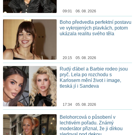
09:01 06. 08. 2026
Boho předvedla perfektní postavu
ve vykrojených plavkách, potom
ukázala realitu svého těla
20:15 05. 08. 2026
Rudý ďábel a Barbie rodeo jsou
pryč. Lela po rozchodu s
Karlosem mění život i image,
tleská jí i Sandeva
17:34 05. 08. 2026
Belohorcová o působení v
lechtivém pořadu. Známý
moderátor přiznal, že ji dírkou
sledoval pod dekou