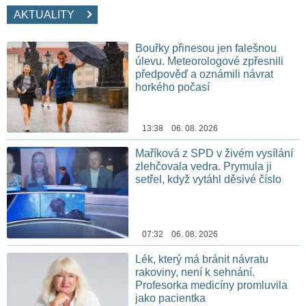
AKTUALITY
Bouřky přinesou jen falešnou
úlevu. Meteorologové zpřesnili
předpověď a oznámili návrat
horkého počasí
13:38 06. 08. 2026
Maříková z SPD v živém vysílání
zlehčovala vedra. Prymula ji
setřel, když vytáhl děsivé číslo
07:32 06. 08. 2026
Lék, který má bránit návratu
rakoviny, není k sehnání.
Profesorka medicíny promluvila
jako pacientka