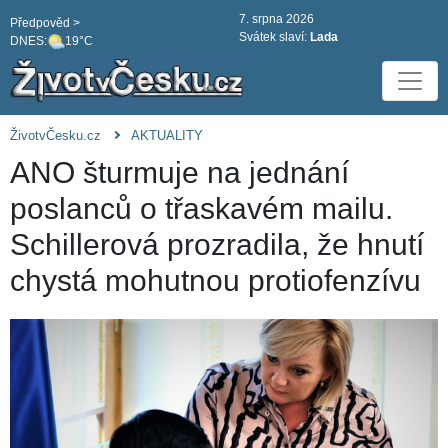
7. srpna 2026
Předpověd >
Svátek slaví:
Lada
DNES:
19°C
ŽivotvČesku.cz
AKTUALITY
ANO šturmuje na jednání
poslanců o třaskavém mailu.
Schillerová prozradila, že hnutí
chystá mohutnou protiofenzívu