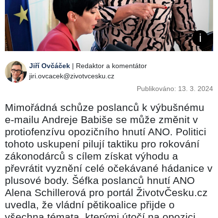
Jiří Ovčáček
| Redaktor a komentátor
jiri.ovcacek@zivotvcesku.cz
Publikováno: 13. 3. 2024
Mimořádná schůze poslanců k výbušnému
e-mailu Andreje Babiše se může změnit v
protiofenzívu opozičního hnutí ANO. Politici
tohoto uskupení pilují taktiku pro rokování
zákonodárců s cílem získat výhodu a
převrátit vyznění celé očekávané hádanice v
plusové body. Šéfka poslanců hnutí ANO
Alena Schillerová pro portál ŽivotvČesku.cz
uvedla, že vládní pětikoalice přijde o
všechna témata, kterými útočí na opozici.