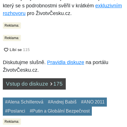
který se s podrobnostmi svěřil v krátkém
exkluzivním
rozhovoru
pro ŽivotvČesku.cz.
Reklama:
Reklama:
Diskutujme slušně.
Pravidla diskuze
na portálu
ŽivotvČesku.cz.
Vstup do diskuze
175
#Alena Schillerová
#Andrej Babiš
#ANO 2011
#Poslanci
#Putin a Globální Bezpečnost
Reklama: