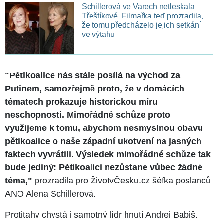
Schillerová ve Varech netleskala
Třeštíkové. Filmařka teď prozradila,
že tomu předcházelo jejich setkání
ve výtahu
"Pětikoalice nás stále posílá na východ za
Putinem, samozřejmě proto, že v domácích
tématech prokazuje historickou míru
neschopnosti. Mimořádné schůze proto
využijeme k tomu,
abychom nesmyslnou obavu
pětikoalice o naše západní ukotvení na jasných
faktech vyvrátili. Výsledek mimořádné schůze tak
bude jediný: Pětikoalici nezůstane vůbec žádné
téma,"
prozradila pro ŽivotvČesku.cz šéfka poslanců
ANO Alena Schillerová.
Protitahy chystá i samotný lídr hnutí Andrej Babiš,