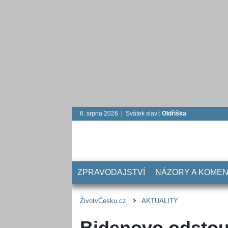
6. srpna 2026 | Svátek slaví:
Oldřiška
ZPRAVODAJSTVÍ
NÁZORY A KOME
ŽivotvČesku.cz
AKTUALITY
Bidenovo odstou