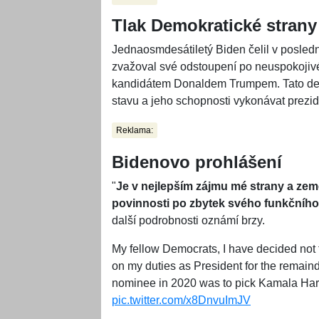
Tlak Demokratické strany
Jednaosmdesátiletý Biden čelil v posledn
zvažoval své odstoupení po neuspokojiv
kandidátem Donaldem Trumpem. Tato deb
stavu a jeho schopnosti vykonávat prezide
Reklama:
Bidenovo prohlášení
"
Je v nejlepším zájmu mé strany a země
povinnosti po zbytek svého funkčníh
další podrobnosti oznámí brzy.
My fellow Democrats, I have decided not 
on my duties as President for the remainde
nominee in 2020 was to pick Kamala Harr
pic.twitter.com/x8DnvuImJV