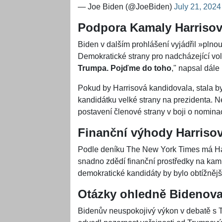
— Joe Biden (@JoeBiden)
July 21, 2024
Podpora Kamaly Harriso
Biden v dalším prohlášení vyjádřil »pln
Demokratické strany pro nadcházející vol
Trumpa. Pojďme do toho
," napsal dále 
Pokud by Harrisová kandidovala, stala by
kandidátku velké strany na prezidenta. Ne
postavení členové strany v boji o nominac
Finanční výhody Harriso
Podle deníku The New York Times má Ha
snadno zdědí finanční prostředky na kam
demokratické kandidáty by bylo obtížnějš
Otázky ohledně Bidenova
Bidenův neuspokojivý výkon v debatě s 