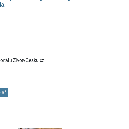
da
ortálu ŽivotvČesku.cz.
lář