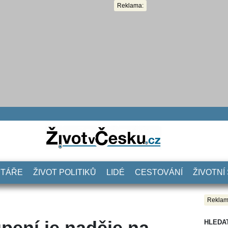
Reklama:
NTÁŘE
ŽIVOT POLITIKŮ
LIDÉ
CESTOVÁNÍ
ŽIVOTNÍ
Reklam
pení je naděje na
HLEDA