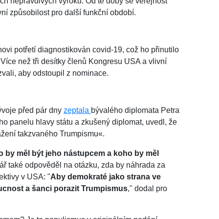
ch nepravdivých výroků. Od té doby se veřejnost
ní způsobilost pro další funkční období.
vi potřetí diagnostikován covid-19, což ho přinutilo
 Více než tři desítky členů Kongresu USA a vlivní
vali, aby odstoupil z nominace.
ývoje před pár dny
zeptala
bývalého diplomata Petra
ího panelu hlavy státu a zkušený diplomat, uvedl, že
ražení takzvaného Trumpismu«.
do by měl být jeho nástupcem a koho by měl
lář také odpověděl na otázku, zda by náhrada za
ktivy v USA: "
Aby demokraté jako strana ve
ucnost a šanci porazit Trumpismus
," dodal pro