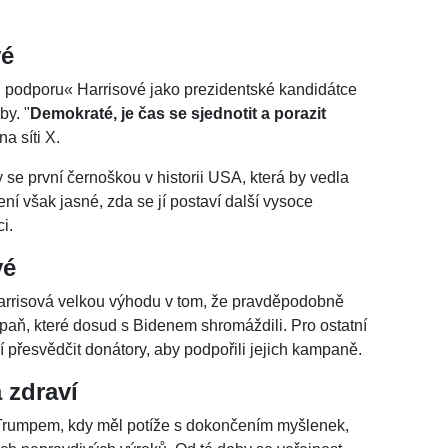
vé
ou podporu« Harrisové jako prezidentské kandidátce
by. "
Demokraté, je čas se sjednotit a porazit
na síti X.
 se první černoškou v historii USA, která by vedla
ní však jasné, zda se jí postaví další vysoce
i.
vé
rrisová velkou výhodu v tom, že pravděpodobně
paň, které dosud s Bidenem shromáždili. Pro ostatní
í přesvědčit donátory, aby podpořili jejich kampaně.
 zdraví
Trumpem, kdy měl potíže s dokončením myšlenek,