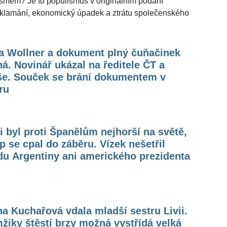
ismem? Je to populismus v originálním podání
klamání, ekonomický úpadek a ztrátu společenského
a Wollner a dokument plný čuňačinek
á. Novinář ukázal na ředitele ČT a
še. Souček se brání dokumentem v
ru
 byl proti Španělům nejhorší na světě,
 se cpal do záběru. Vízek nešetřil
du Argentiny ani amerického prezidenta
a Kuchařová vdala mladší sestru Livii.
iky štěstí brzy možná vystřídá velká