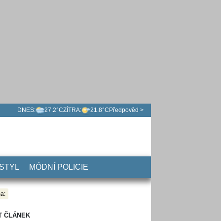
DNES:
27.2°C
ZÍTRA:
21.8°C
Předpověd >
 STYL
MÓDNÍ POLICIE
a:
T ČLÁNEK