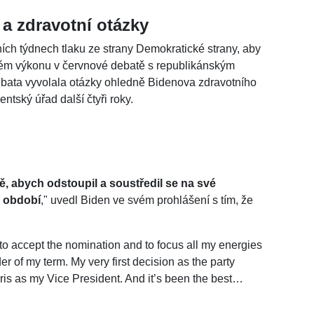
 a zdravotní otázky
ích týdnech tlaku ze strany Demokratické strany, aby
ém výkonu v červnové debatě s republikánským
ata vyvolala otázky ohledně Bidenova zdravotního
ntský úřad další čtyři roky.
, abych odstoupil a soustředil se na své
o období
," uvedl Biden ve svém prohlášení s tím, že
to accept the nomination and to focus all my energies
r of my term. My very first decision as the party
is as my Vice President. And it’s been the best…