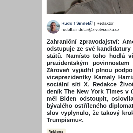
Rudolf Šindelář
| Redaktor
rudolf.sindelar@zivotvcesku.cz
Zahraniční zpravodajství: Am
odstupuje ze své kandidatury
států. Namísto toho hodlá 
prezidentským povinnostem
Zároveň vyjádřil plnou podp
viceprezidentky Kamaly Harri
sociální síti X. Redakce Živ
deník The New York Times v ú
měl Biden odstoupit, oslovil
bývalého ostříleného diploma
slov vyplynulo, že takový kro
Trumpismu«.
Reklama: