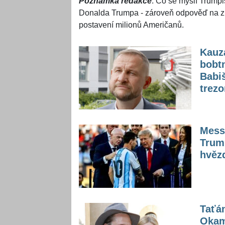
Poznámka redakce
: Co se myslí Trump
Donalda Trumpa - zároveň odpověď na z
postavení milionů Američanů.
Kauz
bobtn
Babi
trezo
Messi
Trump
hvěz
Taťán
Okamž