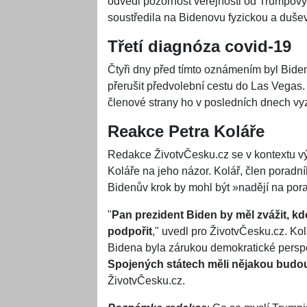
odvedl pozornost veřejnosti od Trumpový
soustředila na Bidenovu fyzickou a dušev
Třetí diagnóza covid-19
Čtyři dny před tímto oznámením byl Bideno
přerušit předvolební cestu do Las Vegas.
členové strany ho v posledních dnech vyz
Reakce Petra Koláře
Redakce ŽivotvČesku.cz se v kontextu v
Koláře na jeho názor. Kolář, člen poradn
Bidenův krok by mohl být »nadějí na po
"
Pan prezident Biden by měl zvážit, k
podpořit
," uvedl pro ŽivotvČesku.cz. Ko
Bidena byla zárukou demokratické perspe
Spojených státech měli nějakou budo
ŽivotvČesku.cz.