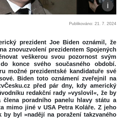
Publikováno: 21. 7. 2024
erický prezident Joe Biden oznámil, že
 na znovuzvolení prezidentem Spojených
věnovat veškerou svou pozornost svým
 do konce svého současného období.
oru možné prezidentské kandidatuře své
sové. Biden toto oznámení zveřejnil na
otvČesku.cz před pár dny, kdy americký
vodníku redakční rady »vyslovil«, že by
a člena poradního panelu hlavy státu a
ta mimo jiné v USA Petra Koláře. Z jeho
k by byl »nadějí na poražení takzvaného