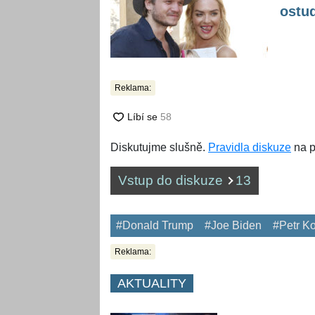
ostu
Reklama:
Diskutujme slušně.
Pravidla diskuze
na p
Vstup do diskuze
13
#Donald Trump
#Joe Biden
#Petr Ko
Reklama:
AKTUALITY