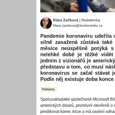
Klára Zaňková
| Redaktorka
klara.zankova@zivotvcesku.cz
Pandemie koronaviru udeřila 
silně zasažená zůstává také
měsíce neúspěšně potýká s 
nelehké době je těžké vidět
jedním z vizionářů je americký
představu o tom, co musí násle
koronavirus se začal stávat
Podle něj existuje doba konce
Reklama:
Spoluzakladatel společnosti Microsoft Bi
amerických dolarů, promluvil otevřeně o
predikovat konec krize a má osobní odhad