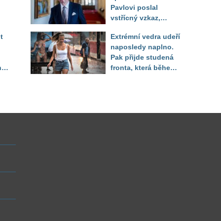
Pavlovi poslal
vstřícný vzkaz,
Decroix pak tvrdě
t
Extrémní vedra udeří
setřel
naposledy naplno.
Pak přijde studená
ny
fronta, která během
několika hodin otočí
počasí