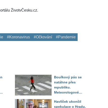
ortálu ŽivotvČesku.cz.
ie
#Koronavirus
#Očkování
#Pandemie
en
Bouřkový pás se
natáhne přes
republiku.
ěď
Meteorologové
zpřesnili lokality pod
Havlíček ukončil
výstrahou, kde hrozí
spekulace o Hradu.
kroupy a prudký vítr