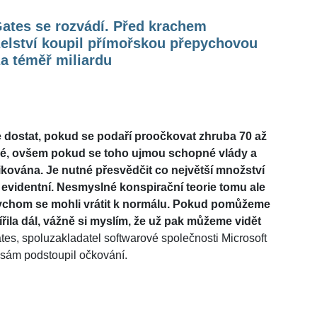
Gates se rozvádí. Před krachem
elství koupil přímořskou přepychovou
za téměř miliardu
e dostat, pokud se podaří proočkovat zhruba 70 až
lné, ovšem pokud se toho ujmou schopné vlády a
kována. Je nutné přesvědčit co největší množství
a evidentní. Nesmyslné konspirační teorie tomu ale
ychom se mohli vrátit k normálu. Pokud pomůžeme
ila dál, vážně si myslím, že už pak můžeme vidět
tes, spoluzakladatel softwarové společnosti Microsoft
ý sám podstoupil očkování.