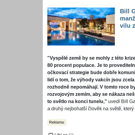
Bill 
manž
vilu 
"Vyspělé země by se mohly z této kriz
80 procent populace. Je to provedite
očkovací strategie bude dobře komuni
lidí o tom, že výhody vakcín jsou zcel
rozhodně nepomáhají. V tomto roce b
rozvojovým zemím, aby se nákaza nešíř
to světlo na konci tunelu,"
uvedl Bill Ga
a druhý nejbohatší člověk na světě, kter
Reklama: