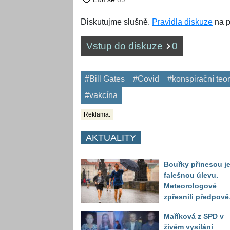
Diskutujme slušně.
Pravidla diskuze
na p
Vstup do diskuze
0
#Bill Gates
#Covid
#konspirační teor
#vakcína
Reklama:
AKTUALITY
Bouřky přinesou j
falešnou úlevu.
Meteorologové
zpřesnili předpov
a oznámili návrat
Maříková z SPD v
horkého počasí
živém vysílání