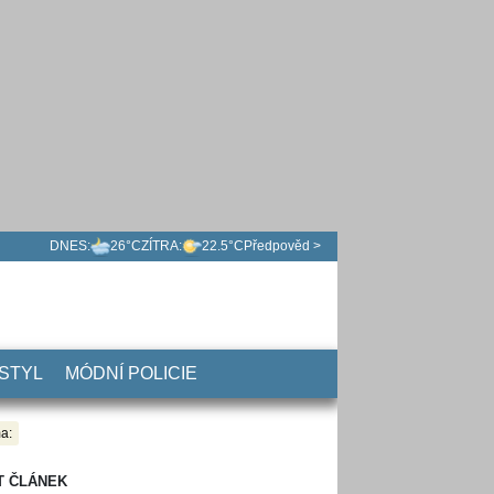
DNES:
26°C
ZÍTRA:
22.5°C
Předpověd >
 STYL
MÓDNÍ POLICIE
a:
T ČLÁNEK