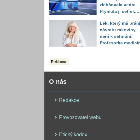
zlehčovala vedra.
Prymula ji setřel,
když vytáhl děsivé
Lék, který má bráni
číslo
návratu rakoviny,
není k sehnání.
Profesorka medicí
promluvila jako
pacientka
Reklama:
O nás
Redakce
Provozovatel webu
Etický kodex