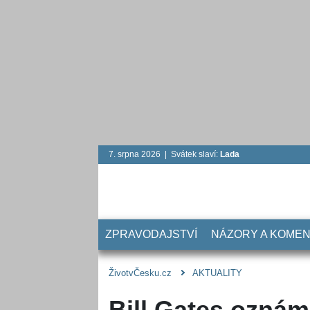
7. srpna 2026 | Svátek slaví:
Lada
ZPRAVODAJSTVÍ
NÁZORY A KOME
ŽivotvČesku.cz
AKTUALITY
Bill Gates oznámi