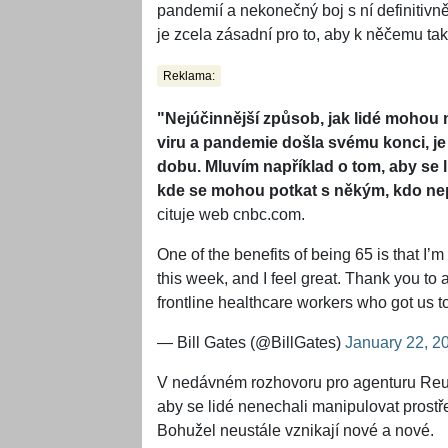
pandemií a nekonečný boj s ní definitivn
je zcela zásadní pro to, aby k něčemu t
Reklama:
"Nejúčinnější způsob, jak lidé mohou 
viru a pandemie došla svému konci, j
dobu. Mluvím například o tom, aby se l
kde se mohou potkat s někým, kdo nep
cituje web cnbc.com.
One of the benefits of being 65 is that I’m
this week, and I feel great. Thank you to al
frontline healthcare workers who got us to
— Bill Gates (@BillGates)
January 22, 2
V nedávném rozhovoru pro agenturu Reuter
aby se lidé nenechali manipulovat prostřed
Bohužel neustále vznikají nové a nové.