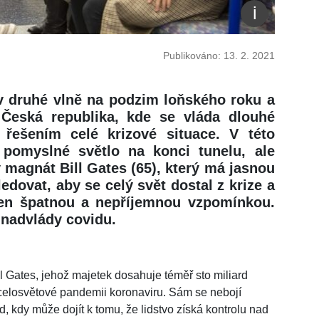
Publikováno: 13. 2. 2021
v druhé vlně na podzim loňského roku a
 Česká republika, kde se vláda dlouhé
řešením celé krizové situace. V této
 pomyslné světlo na konci tunelu, ale
 magnát Bill Gates (65), který má jasnou
dovat, aby se celý svět dostal z krize a
 jen špatnou a nepříjemnou vzpomínkou.
 nadvlády covidu.
ll Gates, jehož majetek dosahuje téměř sto miliard
 celosvětové pandemii koronaviru. Sám se nebojí
, kdy může dojít k tomu, že lidstvo získá kontrolu nad