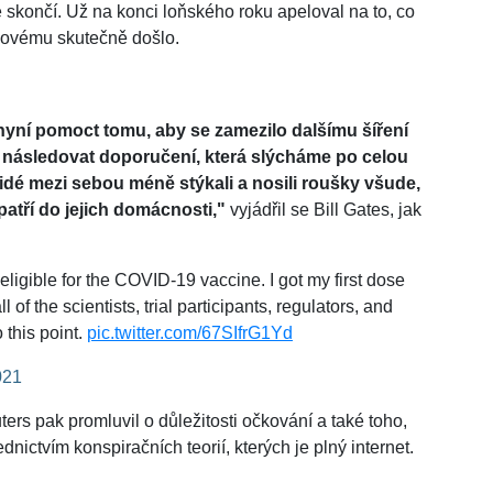
ě skončí. Už na konci loňského roku apeloval na to, co
akovému skutečně došlo.
nyní pomoct tomu, aby se zamezilo dalšímu šíření
e následovat doporučení, která slýcháme po celou
idé mezi sebou méně stýkali a nosili roušky všude,
atří do jejich domácnosti,"
vyjádřil se Bill Gates, jak
 eligible for the COVID-19 vaccine. I got my first dose
l of the scientists, trial participants, regulators, and
 this point.
pic.twitter.com/67SIfrG1Yd
021
s pak promluvil o důležitosti očkování a také toho,
nictvím konspiračních teorií, kterých je plný internet.