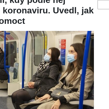
Vyhled
koronaviru. Uvedl, jak
pomoct