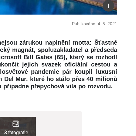
Publikováno: 4. 5. 2021
 nejsou zárukou naplnění motta: Šťastně
ický magnát, spoluzakladatel a předseda
rosoft Bill Gates (65), který se rozhodl
ončit jejich svazek oficiální cestou a
losvětové pandemie pár koupil luxusní
 Del Mar, které ho stálo přes 40 milionů
 připadne přepychová vila po rozvodu.
3
fotografie