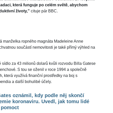
i nadaci, která funguje po celém světě, abychom
uktivní životy,"
cituje pár BBC.
alá manželka ropného magnáta Madeleine Anne
hvatnou součástí nemovitosti je také přímý výhled na
sídlo za 43 milionů dolarů kvůli rozvodu Billa Gatese
renchové. S tou se oženil v roce 1994 a společně
h, která využívá finanční prostředky na boj s
endia a další bohulibé účely.
Gates oznámil, kdy podle něj skončí
mie koronaviru. Uvedl, jak tomu lidé
 pomoct