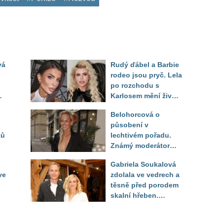
vá
Rudý ďábel a Barbie
rodeo jsou pryč. Lela
po rozchodu s
Karlosem mění život i
image, tleská jí i
Belohorcová o
Sandeva
působení v
ků
lechtivém pořadu.
Známý moderátor
f
přiznal, že ji dírkou
Gabriela Soukalová
sledoval pod dekou
ve
zdolala ve vedrech a
těsně před porodem
skalní hřeben.
ého
Partner řešil, jak
snést "těhuli"