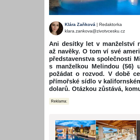
Klára Zaňková
| Redaktorka
klara.zankova@zivotvcesku.cz
Ani desítky let v manželství
až navěky. O tom ví své amer
představenstva společnosti Mic
s manželkou Melindou (56) uk
požádat o rozvod. V době ce
přímořské sídlo v kalifornském
dolarů. Otázkou zůstává, komu
Reklama: