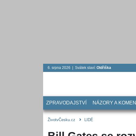
6. srpna 2026 | Svátek slaví:
Oldřiška
ZPRAVODAJSTVÍ
NÁZORY A KOME
ŽivotvČesku.cz
LIDÉ
Bill Gates se ro