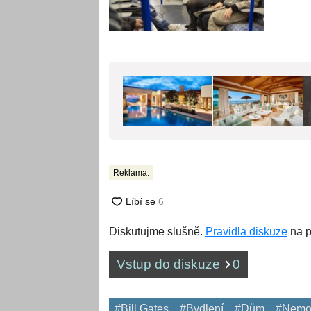
Reklama:
Diskutujme slušně.
Pravidla diskuze
na p
Vstup do diskuze
0
#Bill Gates
#Bydlení
#Dům
#Nemov