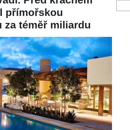
Vyhled
l přímořskou
 za téměř miliardu