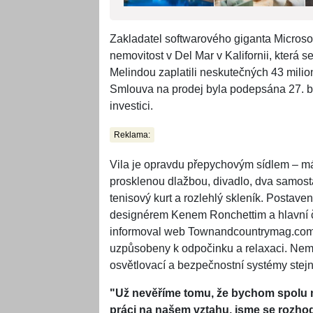
Zakladatel softwarového giganta Microsoft
nemovitost v Del Mar v Kalifornii, která
Melindou zaplatili neskutečných 43 milio
Smlouva na prodej byla podepsána 27. b
investici.
Reklama:
Vila je opravdu přepychovým sídlem – má
prosklenou dlažbou, divadlo, dva samost
tenisový kurt a rozlehlý skleník. Postav
designérem Kenem Ronchettim a hlavní č
informoval web Townandcountrymag.com. V
uzpůsobeny k odpočinku a relaxaci. Nem
osvětlovací a bezpečnostní systémy stejně
"Už nevěříme tomu, že bychom spolu mo
práci na našem vztahu, jsme se rozhod