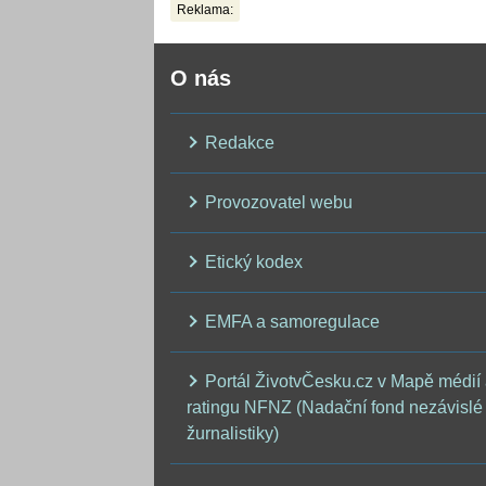
Reklama:
O nás
Redakce
Provozovatel webu
Etický kodex
EMFA a samoregulace
Portál ŽivotvČesku.cz v Mapě médií
ratingu NFNZ (Nadační fond nezávislé
žurnalistiky)