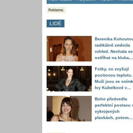
Reklama:
LIDÉ
Berenika Kohouto
radikálně změnila
vzhled. Nechala se
ostříhat na kluka,
reakce fanoušků
Fotky, co zvyšují
překvapily
pocitovou teplotu.
Muži jsou ze sním
Ivy Kubelkové v
plavkách úplně pa
Boho předvedla
perfektní postavu 
vykrojených
plavkách, potom
ukázala realitu sv
těla