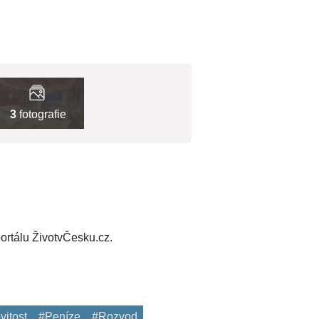
3
fotografie
ortálu ŽivotvČesku.cz.
itost
#Peníze
#Rozvod