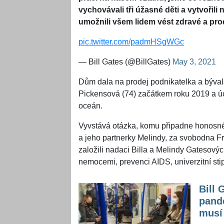
vychovávali tři úžasné děti a vytvořil
umožnili všem lidem vést zdravé a prod
pic.twitter.com/padmHSgWGc
— Bill Gates (@BillGates)
May 3, 2021
Dům dala na prodej podnikatelka a býv
Pickensová (74) začátkem roku 2019 a úc
oceán.
Vyvstává otázka, komu připadne honosné 
a jeho partnerky Melindy, za svobodna F
založili nadaci Billa a Melindy Gatesovýc
nemocemi, prevenci AIDS, univerzitní stip
Bill 
pande
musí