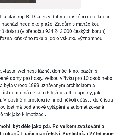
 a filantrop Bill Gates v dubnu loňského roku koupil
 se nachází nedaleko pláže. Za dům s manželkou
nů dolarů (v přepočtu 924 242 000 českých korun).
řezna loňského roku a jde o vskutku významnou
 vlastní wellness lázně, domácí kino, bazén s
atné domy pro hosty, velkou vířivku pro 10 osob nebo
ena byla v roce 1999 uznávaným architektem a
ást domu má celkem 6 ložnic a 4 koupelny, jak
 obytném prostoru je hned několik částí, které jsou
ovitost má podlahové vytápění a automatizované
 tak jako klimatizaci.
hli být déle jako pár. Po velkém zvažování a
li ukončit naše manželství. Posledních 27 let jsme