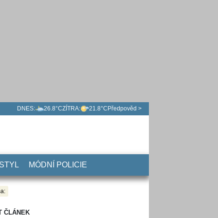
DNES:
26.8°C
ZÍTRA:
21.8°C
Předpověd >
 STYL
MÓDNÍ POLICIE
a:
T ČLÁNEK