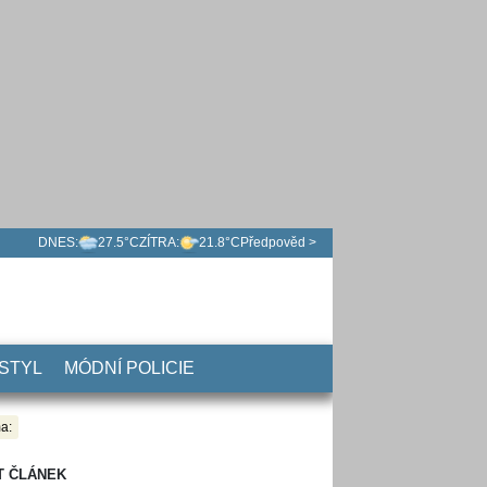
DNES:
27.5°C
ZÍTRA:
21.8°C
Předpověd >
 STYL
MÓDNÍ POLICIE
a:
T ČLÁNEK