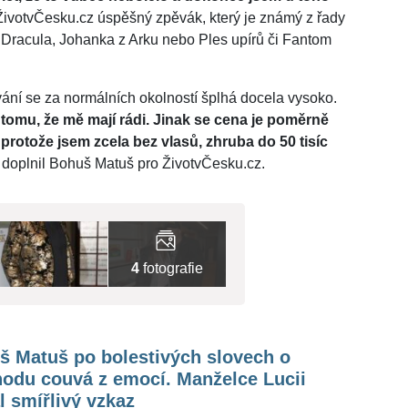
ivotvČesku.cz úspěšný zpěvák, který je známý z řady
, Dracula, Johanka z Arku nebo Ples upírů či Fantom
ání se za normálních okolností šplhá docela vysoko.
 tomu, že mě mají rádi. Jinak se cena je poměrně
protože jsem zcela bez vlasů, zhruba do 50 tisíc
"
doplnil Bohuš Matuš pro ŽivotvČesku.cz.
4
fotografie
š Matuš po bolestivých slovech o
hodu couvá z emocí. Manželce Lucii
l smířlivý vzkaz