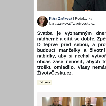
Klára Zaňková
| Redaktorka
klara.zankova@zivotvcesku.cz
Svatba je významným dnem
nádherně a cítit se dobře. Zp
D teprve před sebou, a pro
budoucí manželky a životní
nabídky, aby si nechal vytvoř
občas zase nenosit, abych t
trošku omladilo. Vlasy nemám
ŽivotvČesku.cz.
Reklama: