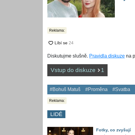
Reklama:
Diskutujme slušně.
Pravidla diskuze
na p
Vstup do diskuze
1
#Bohuš Matuš
#Proměna
#Svatba
Reklama:
LIDÉ
Fotky, co zvyšují