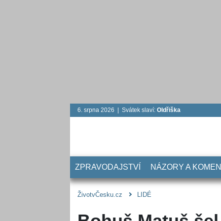
6. srpna 2026 | Svátek slaví:
Oldřiška
ZPRAVODAJSTVÍ
NÁZORY A KOME
ŽivotvČesku.cz
LIDÉ
Bohuš Matuš šel