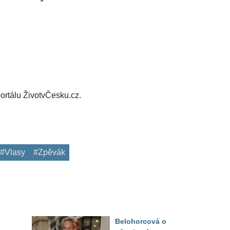
ortálu ŽivotvČesku.cz.
#Vlasy
#Zpěvák
Belohorcová o