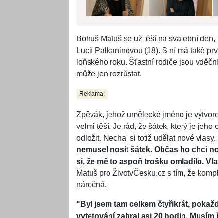
Bohuš Matuš se už těší na svatební den, k
Lucií Palkaninovou (18). S ní má také prv
loňského roku. Šťastní rodiče jsou vděční 
může jen rozrůstat.
Reklama:
Zpěvák, jehož umělecké jméno je výtvore
velmi těší. Je rád, že šátek, který je je
odložit. Nechal si totiž udělat nové vlasy.
nemusel nosit šátek. Občas ho chci nos
si, že mě to aspoň trošku omladilo. V
Matuš pro ŽivotvČesku.cz s tím, že komp
náročná.
"Byl jsem tam celkem čtyřikrát, pokaž
vytetování zabral asi 20 hodin. Musím 