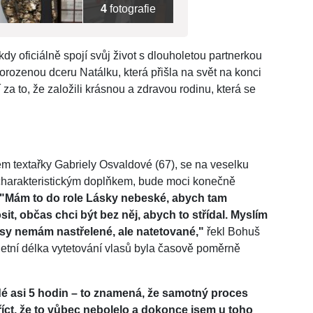
4
fotografie
dy oficiálně spojí svůj život s dlouholetou partnerkou
orozenou dceru Natálku, která přišla na svět na konci
za to, že založili krásnou a zdravou rodinu, která se
m textařky Gabriely Osvaldové (67), se na veselku
ho charakteristickým doplňkem, bude moci konečně
"Mám to do role Lásky nebeské, abych tam
it, občas chci být bez něj, abych to střídal. Myslím
lasy nemám nastřelené, ale natetované,"
řekl Bohuš
letní délka vytetování vlasů byla časově poměrně
dé asi 5 hodin – to znamená, že samotný proces
říct, že to vůbec nebolelo a dokonce jsem u toho