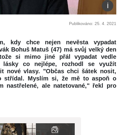
Publikováno: 25. 4. 2021
, kdy chce nejen nevěsta vypadat
ěvák Bohuš Matuš (47) má svůj velký den
tože si mimo jiné přál vypadat vedle
 lásky co nejlépe, rozhodl se využít
it nové vlasy. "Občas chci šátek nosit,
o střídal. Myslím si, že mě to aspoň o
 nastřelené, ale natetované," řekl pro