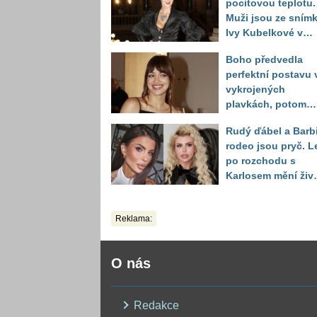
pocitovou teplotu.
Muži jsou ze sním
Ivy Kubelkové v
plavkách úplně pa
Boho předvedla
perfektní postavu 
vykrojených
plavkách, potom
ukázala realitu sv
Rudý ďábel a Barb
těla
rodeo jsou pryč. L
po rozchodu s
Karlosem mění živo
image, tleská jí i
Sandeva
Reklama:
O nás
Redakce