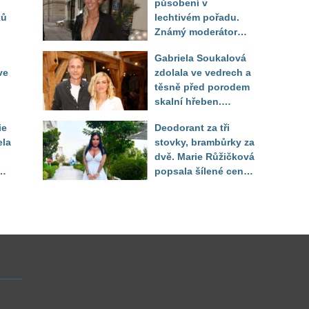
působení v
ků
lechtivém pořadu.
Známý moderátor
f
přiznal, že ji dírkou
Gabriela Soukalová
sledoval pod dekou
ve
zdolala ve vedrech a
těsně před porodem
skalní hřeben.
ého
Partner řešil, jak
ie
Deodorant za tři
snést "těhuli"
ela
stovky, brambůrky za
dvě. Marie Růžičková
t i
popsala šílené ceny
v Turecku