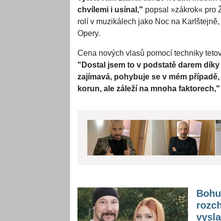
chvílemi i usínal,"
popsal »zákrok« pro Ž
rolí v muzikálech jako Noc na Karlštejně
Opery.
Cena nových vlasů pomocí techniky tetov
"Dostal jsem to v podstatě darem díky
zajímavá, pohybuje se v mém případě, 
korun, ale záleží na mnoha faktorech,
Bohu
rozc
vysla