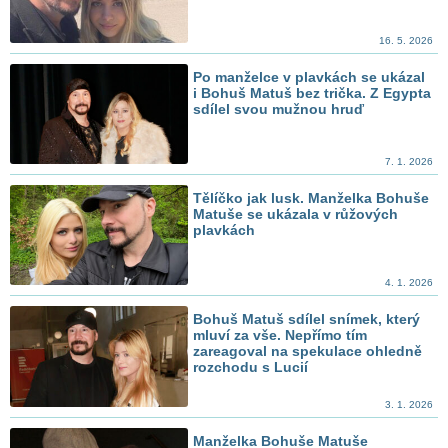
16. 5. 2026
Po manželce v plavkách se ukázal
i Bohuš Matuš bez trička. Z Egypta
sdílel svou mužnou hruď
7. 1. 2026
Tělíčko jak lusk. Manželka Bohuše
Matuše se ukázala v růžových
plavkách
4. 1. 2026
Bohuš Matuš sdílel snímek, který
mluví za vše. Nepřímo tím
zareagoval na spekulace ohledně
rozchodu s Lucií
3. 1. 2026
Manželka Bohuše Matuše