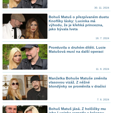
30. 11. 2024
Bohuš Matuš o přezpívaném duetu
Knoflíky lásky: Lucinka má
výhodu, že je křehká princezna,
jako bývala Iveta
16. 7. 2024
Promluvila o druhém dítěti. Lucie
Matušová musí na další operaci
11. 6. 2024
Manželka Bohuše Matuše změnila
vlasovou vizáž. Z něžné
blondýnky se proměnila v dračici
7. 6. 2024
Bohuš Matuš jásá. Z holčičky mu
jeho Lucinka vyrostla v krásnou