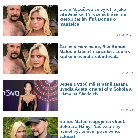
Lucie Matušová se vyfotila jako
víla Amálka. Přirozená krása, na
kterou žárlím, říká Bohuš o
manželce
21. 4. 2025
Žárlím a mám na co, říká Bohuš
Matuš o krásné manželce. Lucie v
krátkém overalu zabodovala
20. 3. 2025
Jeden z vtipů mě strašně zasáhl,
uvedla Agáta k narážkám Sokola a
Hámy na Slavících
5. 12. 2024
Bohuš Matuš reaguje na vtípek
Sokola a Hámy: Náš vztah by
neměl být terčem posměchu,
vzkázal