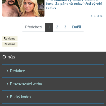
ženu. Za pár dnů oslaví třetí výročí
svatby
9. 5. 2024
Předchozí
1
2
3
Další
Reklama:
Reklama:
O nás
Redakce
Provozovatel webu
Etický kodex