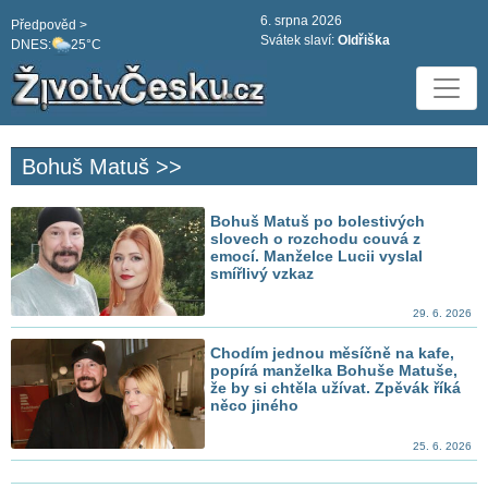
6. srpna 2026
Předpověd >
Svátek slaví:
Oldřiška
DNES:
25°C
Bohuš Matuš >>
Bohuš Matuš po bolestivých
slovech o rozchodu couvá z
emocí. Manželce Lucii vyslal
smířlivý vzkaz
29. 6. 2026
Chodím jednou měsíčně na kafe,
popírá manželka Bohuše Matuše,
že by si chtěla užívat. Zpěvák říká
něco jiného
25. 6. 2026