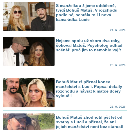
S manželkou žijeme odděleně,
tvrdí Bohuš Matuš. V rozchodu
podle něj sehrála roli i nová
kamarádka Lucie
24. 6. 2026
Nejsme spolu už skoro dva roky,
šokoval Matuš. Psycholog odhadl
scénář, proč jim to nemohlo vyjít
23. 6. 2026
Bohuš Matuš přiznal konec
manželství s Lucií. Popsal detaily
rozchodu a návrat k matce dcery
vyloučil
23. 6. 2026
Bohuš Matuš zhodnotil pět let od
svatby s Lucií a přiznal, že ani
jejich manželství není bez starostí