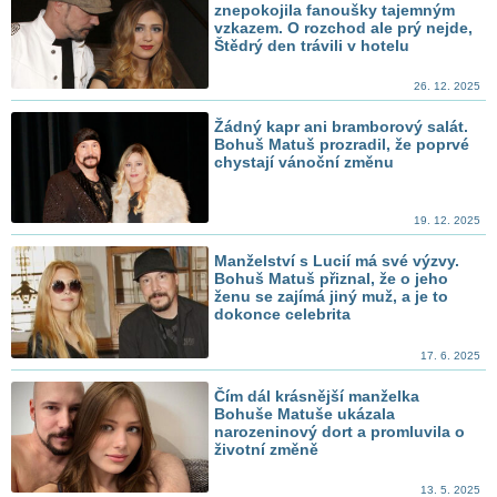
znepokojila fanoušky tajemným
vzkazem. O rozchod ale prý nejde,
Štědrý den trávili v hotelu
26. 12. 2025
Žádný kapr ani bramborový salát.
Bohuš Matuš prozradil, že poprvé
chystají vánoční změnu
19. 12. 2025
Manželství s Lucií má své výzvy.
Bohuš Matuš přiznal, že o jeho
ženu se zajímá jiný muž, a je to
dokonce celebrita
17. 6. 2025
Čím dál krásnější manželka
Bohuše Matuše ukázala
narozeninový dort a promluvila o
životní změně
13. 5. 2025