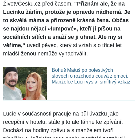
ŽivotvČesku.cz před časem.
"Přiznám ale, že na
Lucinku žárlím, protože je opravdu nádherná. Je
to skvělá máma a přirozeně krásná žena. Občas
se najdou nějací »lumpové«, kteří jí píšou na
sociálních sítích a snaží se ji uhnat. Ale my si
věříme,"
uvedl pěvec, který si vztah s o třicet let
mladší ženou nemůže vynachválit.
Bohuš Matuš po bolestivých
slovech o rozchodu couvá z emocí.
Manželce Lucii vyslal smířlivý vzkaz
Lucie v současnosti pracuje na půl úvazku jako
recepční v hotelu, stále ji to ale táhne ke zpívání.
Dochází na hodiny zpěvu a s manželem tvoří