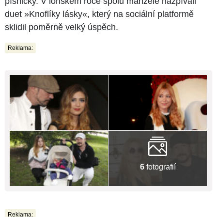
písničky. V loňském roce spolu manželé nazpívali
duet »Knoflíky lásky«, který na sociální platformě
sklidil poměrně velký úspěch.
Reklama:
6
fotografií
Reklama: