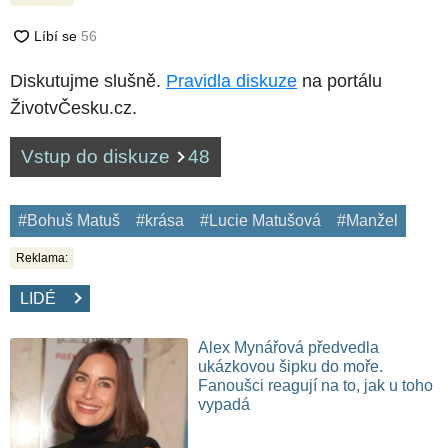
Diskutujme slušně.
Pravidla diskuze
na portálu
ŽivotvČesku.cz.
Vstup do diskuze
48
#Bohuš Matuš
#krása
#Lucie Matušová
#Manžel
Reklama:
LIDÉ
Alex Mynářová předvedla
ukázkovou šipku do moře.
Fanoušci reagují na to, jak u toho
vypadá