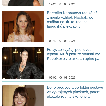
14:21 07. 08. 2026
Berenika Kohoutová radikálně
změnila vzhled. Nechala se
ostříhat na kluka, reakce
fanoušků překvapily
01:42 07. 08. 2026
Fotky, co zvyšují pocitovou
teplotu. Muži jsou ze snímků Ivy
Kubelkové v plavkách úplně paf
09:01 06. 08. 2026
Boho předvedla perfektní postavu
ve vykrojených plavkách, potom
ukázala realitu svého těla