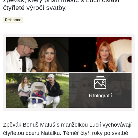
čtyřleté výročí svatby.
Reklama:
6
fotografií
Zpěvák Bohuš Matuš s manželkou Lucií vychovávají
čtyřletou dceru Natálku. Téměř čtyři roky po svatbě