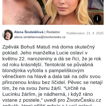
Alena Šindelářová
| Redaktor
Publikováno: 21. 4. 2025
alena.sindelarova@zivotvcesku.cz
Zpěvák Bohuš Matuš má doma skutečný
poklad. Jeho manželka Lucie oslaví v
květnu 22. narozeniny a dá se říci, že je rok
od roku krásnější. Tentokrát se půvabná
blondýnka vyfotila s pampeliškovým
věnečkem na hlavě a dala tak na odiv svou
přirozenou krásu bez líčidel. Pěvec se netají
tím, že na svou ženu žárlí. "Určitě na
Lucinku žárlím, je nádherná, i když ráno
vstane z postele," uvedl pro ŽivotvČesku.cz
zpěvák, který příští měsíc s Lucií oslaví