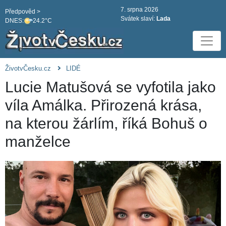
7. srpna 2026
Předpověd >
Svátek slaví:
Lada
DNES:
24.2°C
ŽivotvČesku.cz
LIDÉ
Lucie Matušová se vyfotila jako
víla Amálka. Přirozená krása,
na kterou žárlím, říká Bohuš o
manželce