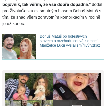
bojovník, tak věřím, že vše dobře dopadn
e," dodal
pro ŽivotvČesku.cz smutným hlasem Bohuš Matuš s
tím, že snad všem zdravotním komplikacím v rodině
je už konec.
Bohuš Matuš po bolestivých
slovech o rozchodu couvá z emocí.
Manželce Lucii vyslal smířlivý vzkaz