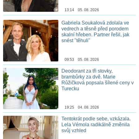
13:14 05. 08. 2026
Gabriela Soukalová zdolala ve
vedrech a těsně před porodem
skalní hřeben. Partner řešil, jak
snést "těhuli"
09:53 05. 08. 2026
Deodorant za tři stovky,
brambůrky za dvě. Marie
Růžičková popsala šílené ceny v
Turecku
19:25 04. 08. 2026
Tentokrát podle sebe, vzkázala.
Lela Vémola radikálně změnila
svůj vzhled