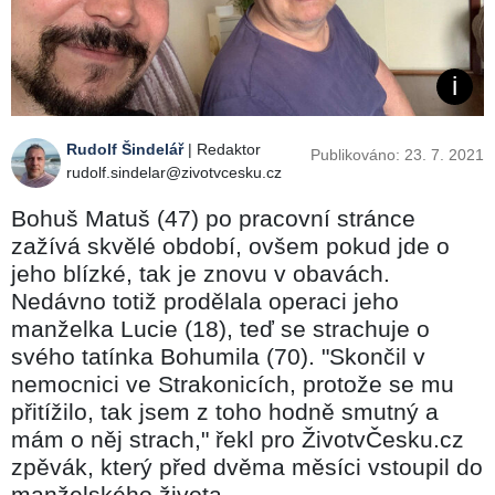
Rudolf Šindelář
| Redaktor
Publikováno: 23. 7. 2021
rudolf.sindelar@zivotvcesku.cz
Bohuš Matuš (47) po pracovní stránce
zažívá skvělé období, ovšem pokud jde o
jeho blízké, tak je znovu v obavách.
Nedávno totiž prodělala operaci jeho
manželka Lucie (18), teď se strachuje o
svého tatínka Bohumila (70). "Skončil v
nemocnici ve Strakonicích, protože se mu
přitížilo, tak jsem z toho hodně smutný a
mám o něj strach," řekl pro ŽivotvČesku.cz
zpěvák, který před dvěma měsíci vstoupil do
manželského života.