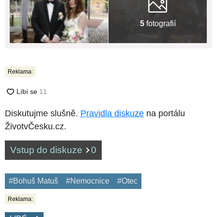
5
fotografií
Reklama:
Diskutujme slušně.
Pravidla diskuze
na portálu
ŽivotvČesku.cz.
Vstup do diskuze
0
#Bohuš Matuš
#Nemocnice
#Otec
Reklama: