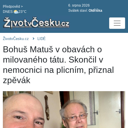
6. srpna 2026
Předpověd >
Svátek slaví:
Oldřiška
DNES:
23°C
ŽivotvČesku.cz
LIDÉ
Bohuš Matuš v obavách o
milovaného tátu. Skončil v
nemocnici na plicním, přiznal
zpěvák