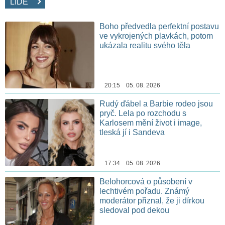
LIDÉ
Boho předvedla perfektní postavu
ve vykrojených plavkách, potom
ukázala realitu svého těla
20:15 05. 08. 2026
Rudý ďábel a Barbie rodeo jsou
pryč. Lela po rozchodu s
Karlosem mění život i image,
tleská jí i Sandeva
17:34 05. 08. 2026
Belohorcová o působení v
lechtivém pořadu. Známý
moderátor přiznal, že ji dírkou
sledoval pod dekou