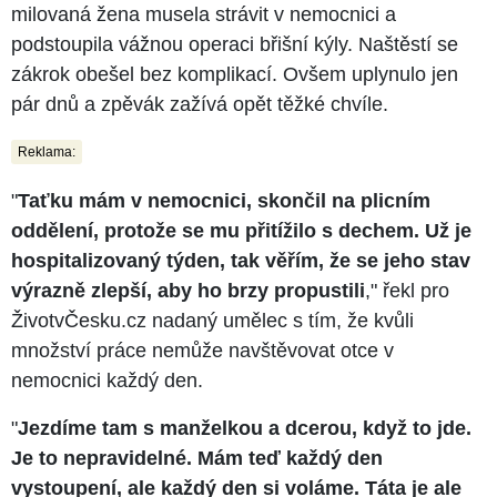
milovaná žena musela strávit v nemocnici a
podstoupila vážnou operaci břišní kýly. Naštěstí se
zákrok obešel bez komplikací. Ovšem uplynulo jen
pár dnů a zpěvák zažívá opět těžké chvíle.
Reklama:
"
Taťku mám v nemocnici, skončil na plicním
oddělení, protože se mu přitížilo s dechem. Už je
hospitalizovaný týden, tak věřím, že se jeho stav
výrazně zlepší, aby ho brzy propustili
," řekl pro
ŽivotvČesku.cz nadaný umělec s tím, že kvůli
množství práce nemůže navštěvovat otce v
nemocnici každý den.
"
Jezdíme tam s manželkou a dcerou, když to jde.
Je to nepravidelné. Mám teď každý den
vystoupení, ale každý den si voláme. Táta je ale