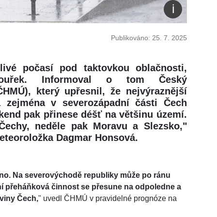
Publikováno: 25. 7. 2025
ivé počasí pod taktovkou oblačnosti,
bouřek. Informoval o tom Český
HMÚ), který upřesnil, že nejvýraznější
á zejména v severozápadní části Čech
kend pak přinese déšť na většinu území.
Čechy, neděle pak Moravu a Slezsko,"
meteoroložka Dagmar Honsová.
čno. Na severovýchodě republiky může po ránu
avní přeháňková činnost se přesune na odpoledne a
viny Čech,
" uvedl ČHMÚ v pravidelné prognóze na