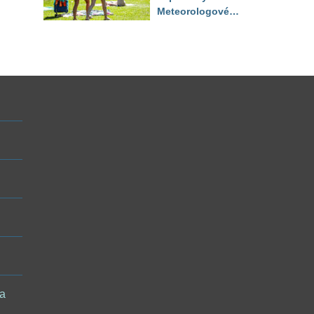
Meteorologové
zpřesnili výhled až
do září
 a