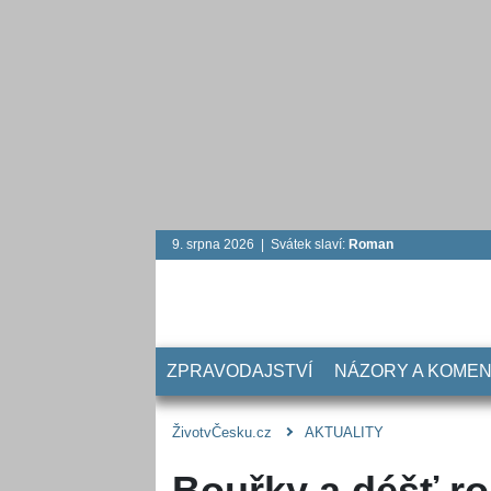
9. srpna 2026 | Svátek slaví:
Roman
ZPRAVODAJSTVÍ
NÁZORY A KOME
ŽivotvČesku.cz
AKTUALITY
Bouřky a déšť ro