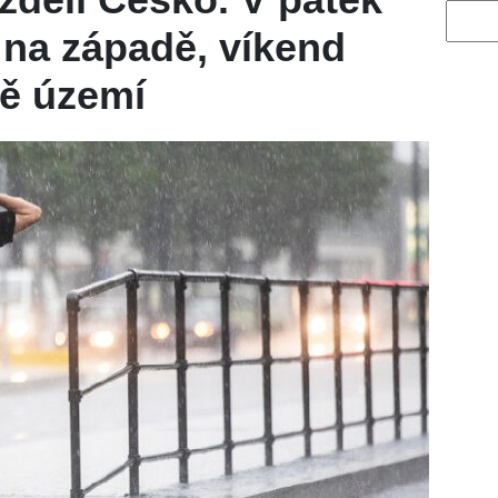
Vyhled
 na západě, víkend
ně území