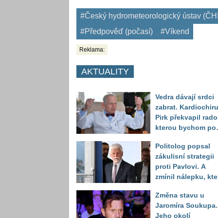
#Český hydrometeorologický ústav (Č
#Předpověď (počasí)
#Víkend
Reklama:
AKTUALITY
Vedra dávají srdci
zabrat. Kardiochir
Pirk překvapil rado
kterou bychom po
něj měli odkoukat
Politolog popsal
zvířat
zákulisní strategii
proti Pavlovi. A
zmínil nálepku, kte
mu má záměrně př
Změna stavu u
volbou uškodit
Jaromíra Soukupa.
Jeho okolí