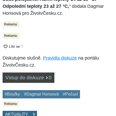
Odpolední teploty 23 až 27 °C,
" dodala Dagmar
Honsová pro ŽivotvČesku.cz.
Reklama:
Reklama:
Diskutujme slušně.
Pravidla diskuze
na portálu
ŽivotvČesku.cz.
Vstup do diskuze
0
#Bouřky
#Dagmar Honsová
#Počasí
Reklama:
AKTUALITY