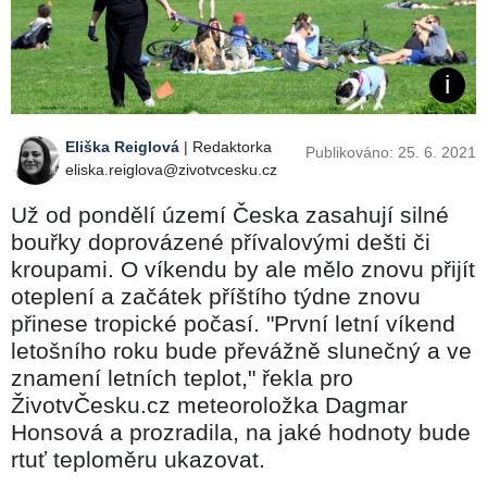
Eliška Reiglová
| Redaktorka
Publikováno: 25. 6. 2021
eliska.reiglova@zivotvcesku.cz
Už od pondělí území Česka zasahují silné
bouřky doprovázené přívalovými dešti či
kroupami. O víkendu by ale mělo znovu přijít
oteplení a začátek příštího týdne znovu
přinese tropické počasí. "První letní víkend
letošního roku bude převážně slunečný a ve
znamení letních teplot," řekla pro
ŽivotvČesku.cz meteoroložka Dagmar
Honsová a prozradila, na jaké hodnoty bude
rtuť teploměru ukazovat.