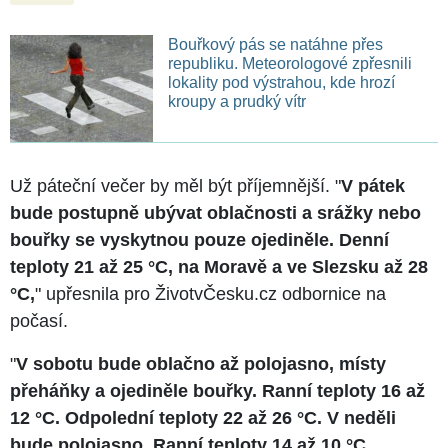
Bouřkový pás se natáhne přes
republiku. Meteorologové zpřesnili
lokality pod výstrahou, kde hrozí
kroupy a prudký vítr
Už páteční večer by měl být příjemnější. "
V pátek
bude postupně ubývat oblačnosti a srážky nebo
bouřky se vyskytnou pouze ojediněle. Denní
teploty 21 až 25 °C, na Moravě a ve Slezsku až 28
°C,
" upřesnila pro ŽivotvČesku.cz odbornice na
počasí.
"
V sobotu bude oblačno až polojasno, místy
přeháňky a ojediněle bouřky. Ranní teploty 16 až
12 °C. Odpolední teploty 22 až 26 °C. V neděli
bude polojasno. Ranní teploty 14 až 10 °C.