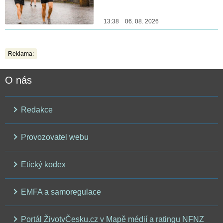
13:38 06. 08. 2026
Reklama:
O nás
Redakce
Provozovatel webu
Etický kodex
EMFA a samoregulace
Portál ŽivotvČesku.cz v Mapě médií a ratingu NFNZ