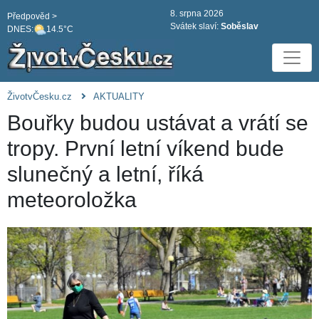
8. srpna 2026
Předpověd >
Svátek slaví:
Soběslav
DNES:
14.5°C
ŽivotvČesku.cz
AKTUALITY
Bouřky budou ustávat a vrátí se
tropy. První letní víkend bude
slunečný a letní, říká
meteoroložka