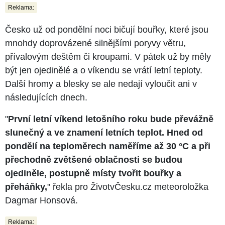
Reklama:
Česko už od pondělní noci bičují bouřky, které jsou
mnohdy doprovázené silnějšími poryvy větru,
přívalovým deštěm či kroupami. V pátek už by měly
být jen ojedinělé a o víkendu se vrátí letní teploty.
Další hromy a blesky se ale nedají vyloučit ani v
následujících dnech.
"
První letní víkend letošního roku bude převážně
slunečný a ve znamení letních teplot. Hned od
pondělí na teploměrech naměříme až 30 °C a při
přechodně zvětšené oblačnosti se budou
ojediněle, postupně místy tvořit bouřky a
přeháňky,
" řekla pro ŽivotvČesku.cz meteoroložka
Dagmar Honsová.
Reklama: