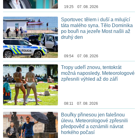
19:25 07. 08. 2026
Sportovec tělem i duší a milující
táta malého syna. Tělo Dominika
po bouři na jezeře Most našli až
druhý den
09:54 07. 08. 2026
Tropy udeří znovu, tentokrát
možná naposledy. Meteorologové
zpřesnili výhled až do září
08:11 07. 08. 2026
Bouřky přinesou jen falešnou
úlevu. Meteorologové zpřesnili
předpověď a oznámili návrat
horkého počasí