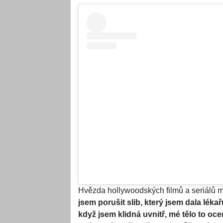
Hvězda hollywoodských filmů a seriálů m
jsem porušit slib, který jsem dala lékař
když jsem klidná uvnitř, mé tělo to o