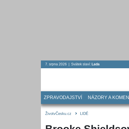
7. srpna 2026 | Svátek slaví:
Lada
ZPRAVODAJSTVÍ
NÁZORY A KOME
ŽivotvČesku.cz
LIDÉ
Brooke Shieldsová