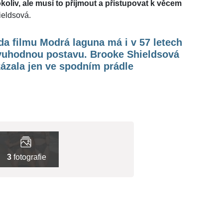
okoliv, ale musí to přijmout a přistupovat k věcem
ieldsová.
a filmu Modrá laguna má i v 57 letech
vuhodnou postavu. Brooke Shieldsová
ázala jen ve spodním prádle
3
fotografie