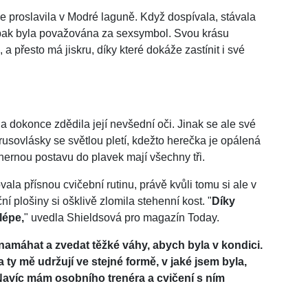
se proslavila v Modré laguně. Když dospívala, stávala
ch pak byla považována za sexsymbol. Svou krásu
, a přesto má jiskru, díky které dokáže zastínit i své
a dokonce zdědila její nevšední oči. Jinak se ale své
rusovlásky se světlou pletí, kdežto herečka je opálená
hernou postavu do plavek mají všechny tři.
ala přísnou cvičební rutinu, právě kvůli tomu si ale v
ní plošiny si ošklivě zlomila stehenní kost. "
Díky
lépe,
" uvedla Shieldsová pro magazín Today.
 namáhat a zvedat těžké váhy, abych byla v kondici.
a ty mě udržují ve stejné formě, v jaké jsem byla,
Navíc mám osobního trenéra a cvičení s ním