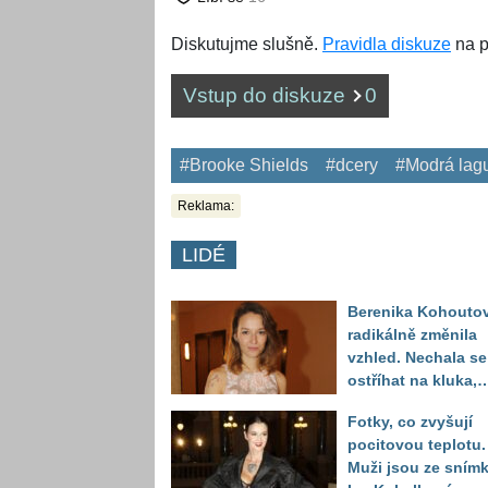
Diskutujme slušně.
Pravidla diskuze
na p
Vstup do diskuze
0
#Brooke Shields
#dcery
#Modrá lag
Reklama:
LIDÉ
Berenika Kohouto
radikálně změnila
vzhled. Nechala se
ostříhat na kluka,
reakce fanoušků
Fotky, co zvyšují
překvapily
pocitovou teplotu.
Muži jsou ze sním