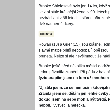
Brooke Shieldsové bylo jen 14 let, když 
se z ní stále krásnější žena, v 90. lete
neztrácí ani v 56 letech - stárne přirozeně
dvě nádherné dcery.
Reklama:
Rowan (18) a Grier (15) jsou krásné, jedn
slavné matce příliš nepodobají, obě jsou 
bruneta. Nelze si ale nevšimnout, že nád
Brooke ještě před několika měsíci dodržov
lednu přivodila zranění. Při pádu z balanč
fyzioterapiím jsem na tom už mnohem 
"
Zjistila jsem, že se nemusím kdovíjak
Zranila jsem se, dělám jen lehké cviky 
dokud jsem na sebe mohla být tvrdá. 
nebolí,
" vysvětlila herečka.