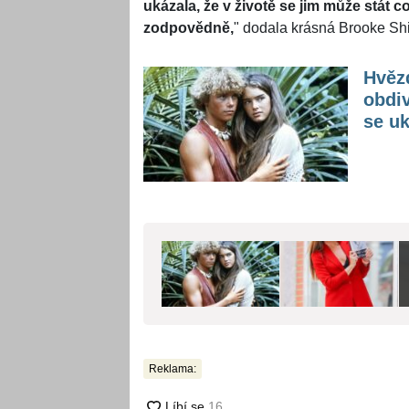
ukázala, že v životě se jim může stát c
zodpovědně,
" dodala krásná Brooke Sh
Hvězd
obdi
se uk
Reklama: