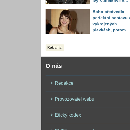
Ivy Kubelkové v
plavkách úplně pa
Boho předvedla
perfektní postavu 
vykrojených
plavkách, potom
ukázala realitu sv
těla
Reklama:
O nás
Redakce
Provozovatel webu
Etický kodex