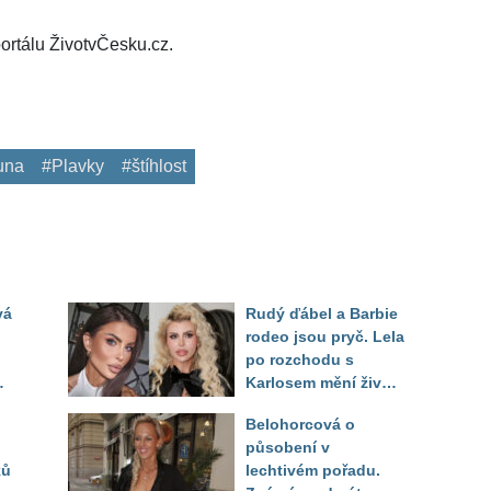
ortálu ŽivotvČesku.cz.
una
#Plavky
#štíhlost
vá
Rudý ďábel a Barbie
rodeo jsou pryč. Lela
po rozchodu s
Karlosem mění život i
image, tleská jí i
Belohorcová o
Sandeva
působení v
ků
lechtivém pořadu.