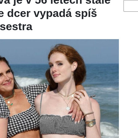
Vyhled
le dcer vypadá spíš
 sestra