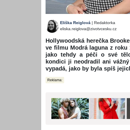
Eliška Reiglová
| Redaktorka
eliska.reiglova@zivotvcesku.cz
Hollywoodská herečka Brooke S
ve filmu Modrá laguna z roku 
jako tehdy a péči o své těl
kondici ji neodradil ani vážn
vypadá, jako by byla spíš jejic
Reklama: