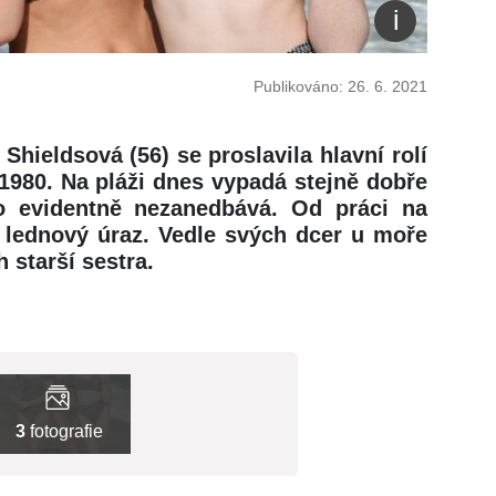
Publikováno: 26. 6. 2021
hieldsová (56) se proslavila hlavní rolí
1980. Na pláži dnes vypadá stejně dobře
o evidentně nezanedbává. Od práci na
ý lednový úraz. Vedle svých dcer u moře
h starší sestra.
3
fotografie