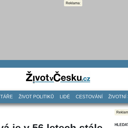
Reklama:
NTÁŘE
ŽIVOT POLITIKŮ
LIDÉ
CESTOVÁNÍ
ŽIVOTNÍ
Reklam
 je v 56 letech stále
HLEDA