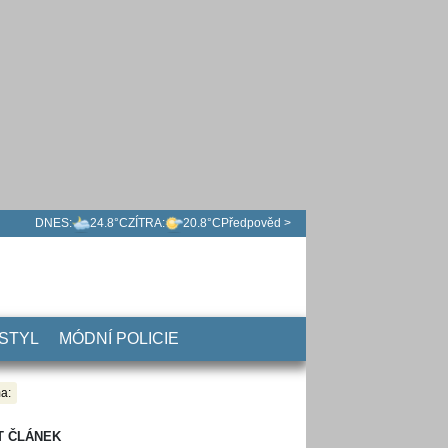
DNES:
24.8°C
ZÍTRA:
20.8°C
Předpověd >
 STYL
MÓDNÍ POLICIE
a:
T ČLÁNEK