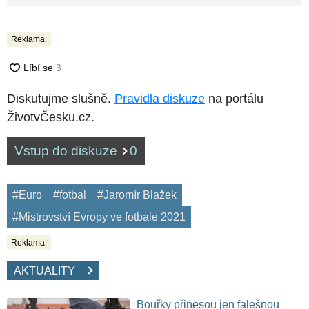
Reklama:
Diskutujme slušně.
Pravidla diskuze
na portálu
ŽivotvČesku.cz.
Vstup do diskuze
0
#Euro
#fotbal
#Jaromír Blažek
#Mistrovství Evropy ve fotbale 2021
Reklama:
AKTUALITY
Bouřky přinesou jen falešnou