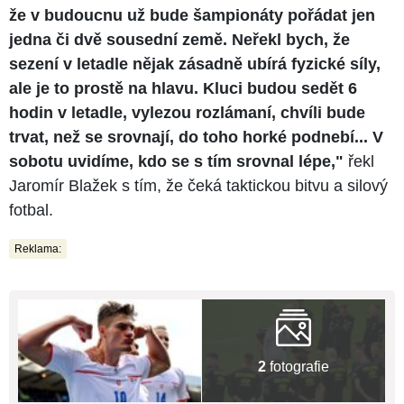
že v budoucnu už bude šampionáty pořádat jen
jedna či dvě sousední země. Neřekl bych, že
sezení v letadle nějak zásadně ubírá fyzické síly,
ale je to prostě na hlavu. Kluci budou sedět 6
hodin v letadle, vylezou rozlámaní, chvíli bude
trvat, než se srovnají, do toho horké podnebí... V
sobotu uvidíme, kdo se s tím srovnal lépe,"
řekl
Jaromír Blažek s tím, že čeká taktickou bitvu a silový
fotbal.
Reklama:
2
fotografie