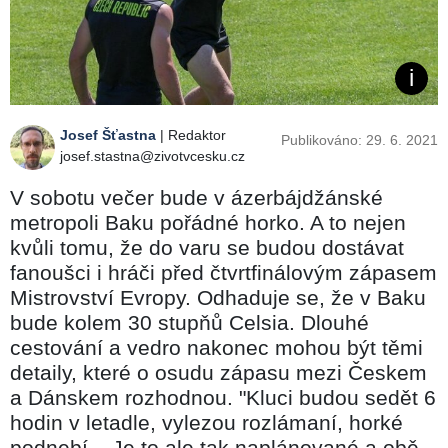
Josef Šťastna
| Redaktor
Publikováno: 29. 6. 2021
josef.stastna@zivotvcesku.cz
V sobotu večer bude v ázerbájdžánské
metropoli Baku pořádné horko. A to nejen
kvůli tomu, že do varu se budou dostávat
fanoušci i hráči před čtvrtfinálovým zápasem
Mistrovství Evropy. Odhaduje se, že v Baku
bude kolem 30 stupňů Celsia. Dlouhé
cestování a vedro nakonec mohou být těmi
detaily, které o osudu zápasu mezi Českem
a Dánskem rozhodnou. "Kluci budou sedět 6
hodin v letadle, vylezou rozlámaní, horké
podnebí... Je to ale tak naplánované a obě