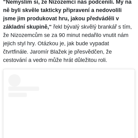
"Nemyslím si, že Nizozemci nás podcenili. My na
ně byli skvěle takticky připravení a nedovolili
jsme jim produkovat hru, jakou předváděli v
základní skupině,"
řekl bývalý skvělý brankář s tím,
že Nizozemcům se za 90 minut nedařilo vnutit nám
jejich styl hry. Otázkou je, jak bude vypadat
čtvrtfinále. Jaromír Blažek je přesvědčen, že
cestování a vedro může hrát důležitou roli.