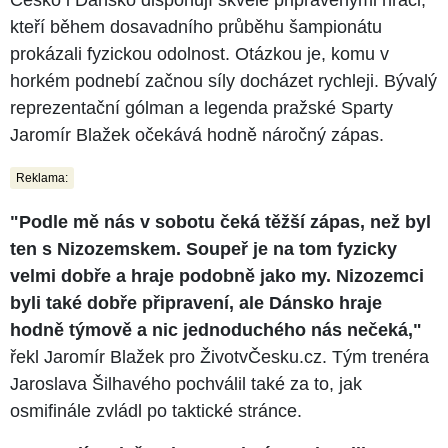
kteří během dosavadního průběhu šampionátu
prokázali fyzickou odolnost. Otázkou je, komu v
horkém podnebí začnou síly docházet rychleji. Bývalý
reprezentační gólman a legenda pražské Sparty
Jaromír Blažek očekává hodně náročný zápas.
Reklama:
"Podle mě nás v sobotu čeká těžší zápas, než byl
ten s Nizozemskem. Soupeř je na tom fyzicky
velmi dobře a hraje podobně jako my. Nizozemci
byli také dobře připravení, ale Dánsko hraje
hodně týmově a nic jednoduchého nás nečeká,"
řekl Jaromír Blažek pro ŽivotvČesku.cz. Tým trenéra
Jaroslava Šilhavého pochválil také za to, jak
osmifinále zvládl po taktické stránce.