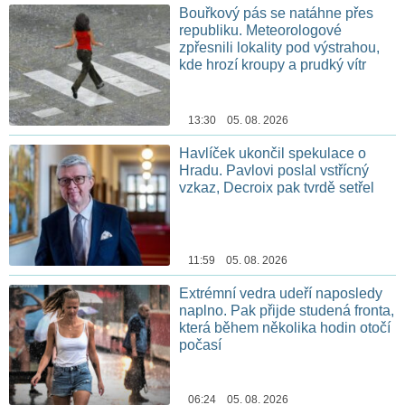
Bouřkový pás se natáhne přes
republiku. Meteorologové
zpřesnili lokality pod výstrahou,
kde hrozí kroupy a prudký vítr
13:30 05. 08. 2026
Havlíček ukončil spekulace o
Hradu. Pavlovi poslal vstřícný
vzkaz, Decroix pak tvrdě setřel
11:59 05. 08. 2026
Extrémní vedra udeří naposledy
naplno. Pak přijde studená fronta,
která během několika hodin otočí
počasí
06:24 05. 08. 2026