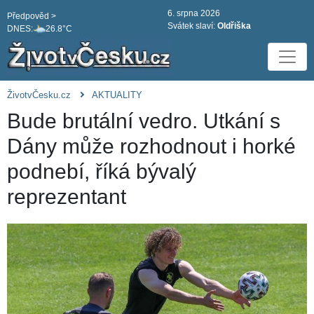
6. srpna 2026
Předpověd >
Svátek slaví:
Oldřiška
DNES:
26.8°C
ŽivotvČesku.cz
AKTUALITY
Bude brutální vedro. Utkání s
Dány může rozhodnout i horké
podnebí, říká bývalý
reprezentant