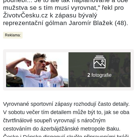
mužstva se s tím musí vyrovnat," řekl pro
ŽivotvČesku.cz k zápasu bývalý
reprezentační gólman Jaromír Blažek (48).
Reklama:
2
fotografie
Vyrovnané sportovní zápasy rozhodují často detaily.
V sobotu večer tím detailem může být to, jak se oba
čtvrtfinálové soupeři vyrovnají s náročným
cestováním do ázerbájdžánské metropole Baku.
Česko i Dánsko disponují skvěle připravenými hráči,