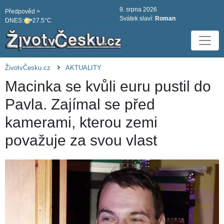
9. srpna 2026
Předpověd >
Svátek slaví:
Roman
DNES:
27.5°C
ŽivotvČesku.cz
AKTUALITY
Macinka se kvůli euru pustil do
Pavla. Zajímal se před
kamerami, kterou zemi
považuje za svou vlast