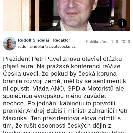
Rudolf Šindelář
| Redaktor
Publikováno: 1. 6. 2026
rudolf.sindelar@zivotvcesku.cz
Prezident Petr Pavel znovu otevřel otázku
přijetí eura. Na pražské konferenci reVize
Česka uvedl, že pokud by česká koruna
bránila rozvoji země, měl by se sentiment k
ní opustit. Vláda ANO, SPD a Motoristů ale
společnou evropskou měnu zavádět
nechce. Po jednání kabinetu to potvrdili
premiér Andrej Babiš i ministr zahraničí Petr
Macinka. Ten prezidentova slova odmítl s
tím, že rušit osobnosti českých dějin z
bankovek nepovažuje za vlastizrádný hřích.