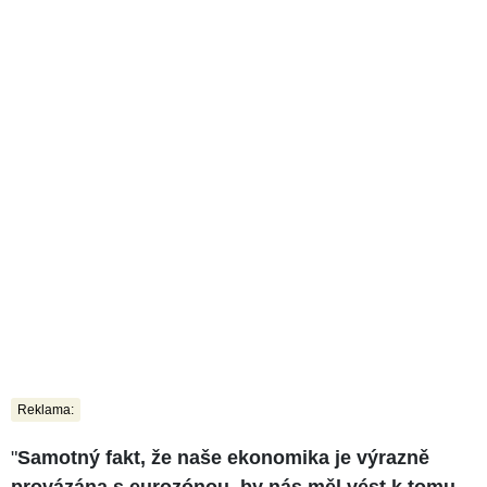
Reklama:
"
Samotný fakt, že naše ekonomika je výrazně
provázána s eurozónou, by nás měl vést k tomu,