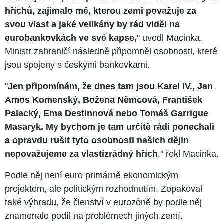
hříchů, zajímalo mě, kterou zemi považuje za
svou vlast a jaké velikány by rád viděl na
eurobankovkách ve své kapse,
" uvedl Macinka.
Ministr zahraničí následně připomněl osobnosti, které
jsou spojeny s českými bankovkami.
"
Jen připomínám, že dnes tam jsou Karel IV., Jan
Amos Komenský, Božena Němcová, František
Palacký, Ema Destinnová nebo Tomáš Garrigue
Masaryk. My bychom je tam určitě rádi ponechali
a opravdu rušit tyto osobnosti našich dějin
nepovažujeme za vlastizrádný hřích
," řekl Macinka.
Podle něj není euro primárně ekonomickým
projektem, ale politickým rozhodnutím. Zopakoval
také výhradu, že členství v eurozóně by podle něj
znamenalo podíl na problémech jiných zemí.