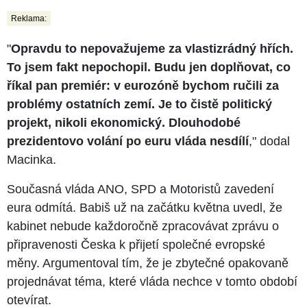
Reklama:
"
Opravdu to nepovažujeme za vlastizrádný hřích.
To jsem fakt nepochopil. Budu jen doplňovat, co
říkal pan premiér: v eurozóně bychom ručili za
problémy ostatních zemí. Je to čistě politický
projekt, nikoli ekonomický. Dlouhodobé
prezidentovo volání po euru vláda nesdílí
," dodal
Macinka.
Současná vláda ANO, SPD a Motoristů zavedení
eura odmítá. Babiš už na začátku května uvedl, že
kabinet nebude každoročně zpracovávat zprávu o
připravenosti Česka k přijetí společné evropské
měny. Argumentoval tím, že je zbytečné opakovaně
projednávat téma, které vláda nechce v tomto období
otevírat.