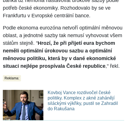
banka už nemohla nastavovat úrokové sazby podle
potřeb české ekonomiky. Rozhodovalo by se ve
Frankfurtu v Evropské centrální bance.
Podle ekonoma eurozóna netvoří optimální měnovou
oblast, a jednotné sazby tak nemusí vyhovovat všem
státům stejně. "
Hrozí, že při přijetí eura bychom
neměli optimální úrokovou sazbu a optimální
měnovou politiku, která by v dané ekonomické
situaci nejlépe prospívala České republice
," řekl.
Reklama:
Kovboj Vance rozdivočel české
politiky. Komplex z akné zahánějí
siláckými výkřiky, pustil se Zahradil
do Rakušana