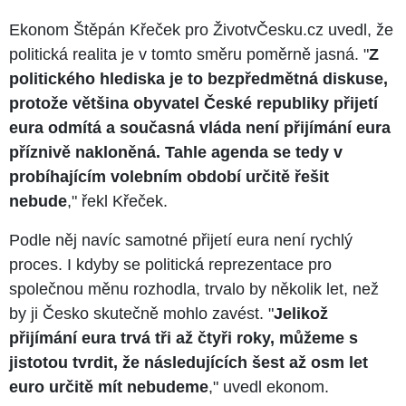
Ekonom Štěpán Křeček pro ŽivotvČesku.cz uvedl, že
politická realita je v tomto směru poměrně jasná. "
Z
politického hlediska je to bezpředmětná diskuse,
protože většina obyvatel České republiky přijetí
eura odmítá a současná vláda není přijímání eura
příznivě nakloněná. Tahle agenda se tedy v
probíhajícím volebním období určitě řešit
nebude
," řekl Křeček.
Podle něj navíc samotné přijetí eura není rychlý
proces. I kdyby se politická reprezentace pro
společnou měnu rozhodla, trvalo by několik let, než
by ji Česko skutečně mohlo zavést. "
Jelikož
přijímání eura trvá tři až čtyři roky, můžeme s
jistotou tvrdit, že následujících šest až osm let
euro určitě mít nebudeme
," uvedl ekonom.