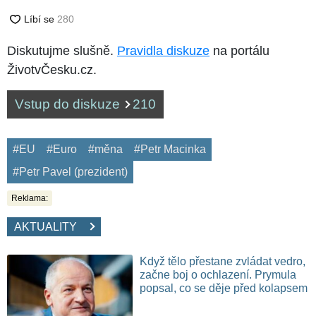
Diskutujme slušně.
Pravidla diskuze
na portálu
ŽivotvČesku.cz.
Vstup do diskuze
210
#EU
#Euro
#měna
#Petr Macinka
#Petr Pavel (prezident)
Reklama:
AKTUALITY
Když tělo přestane zvládat vedro,
začne boj o ochlazení. Prymula
popsal, co se děje před kolapsem