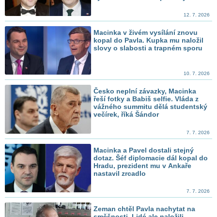
12. 7. 2026
Macinka v živém vysílání znovu
kopal do Pavla. Kupka mu naložil
slovy o slabosti a trapném sporu
10. 7. 2026
Česko neplní závazky, Macinka
řeší fotky a Babiš selfie. Vláda z
vážného summitu dělá studentský
večírek, říká Šándor
7. 7. 2026
Macinka a Pavel dostali stejný
dotaz. Šéf diplomacie dál kopal do
Hradu, prezident mu v Ankaře
nastavil zrcadlo
7. 7. 2026
Zeman chtěl Pavla nachytat na
směšnosti. Lidé ale naložili