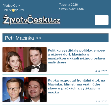
7. srpna 2026
Předpověd >
Svátek slaví:
Lada
DNES:
25.2°C
Petr Macinka >>
Politiku vystřídaly polibky, emoce
a růžový dort. Macinka s
manželkou ukázali něžnou oslavu
malé dcery
6. 8. 2026
Kupka rozpoutal frontální útok na
Macinku. Ministr mu vrátil úder
slovy o plačkách a vytékajícím
mozku
3. 8. 2026