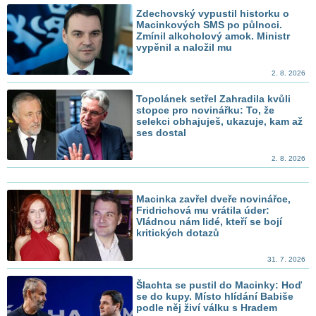
Zdechovský vypustil historku o
Macinkových SMS po půlnoci.
Zmínil alkoholový amok. Ministr
vypěnil a naložil mu
2. 8. 2026
Topolánek setřel Zahradila kvůli
stopce pro novinářku: To, že
selekci obhajuješ, ukazuje, kam až
ses dostal
2. 8. 2026
Macinka zavřel dveře novinářce,
Fridrichová mu vrátila úder:
Vládnou nám lidé, kteří se bojí
kritických dotazů
31. 7. 2026
Šlachta se pustil do Macinky: Hoď
se do kupy. Místo hlídání Babiše
podle něj živí válku s Hradem