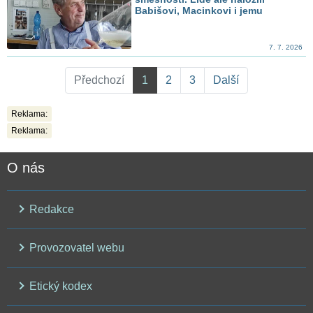
Babišovi, Macinkovi i jemu
7. 7. 2026
Předchozí
1
2
3
Další
Reklama:
Reklama:
O nás
Redakce
Provozovatel webu
Etický kodex