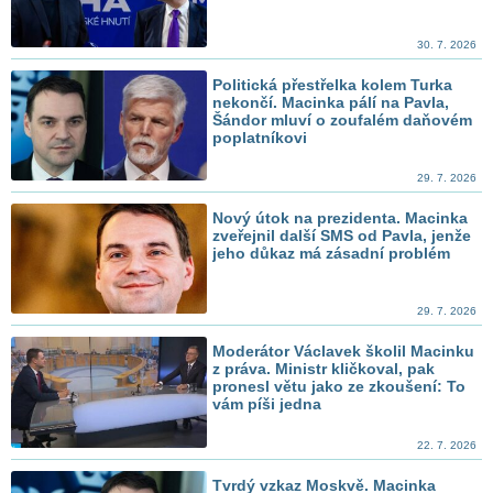
30. 7. 2026
Politická přestřelka kolem Turka
nekončí. Macinka pálí na Pavla,
Šándor mluví o zoufalém daňovém
poplatníkovi
29. 7. 2026
Nový útok na prezidenta. Macinka
zveřejnil další SMS od Pavla, jenže
jeho důkaz má zásadní problém
29. 7. 2026
Moderátor Václavek školil Macinku
z práva. Ministr kličkoval, pak
pronesl větu jako ze zkoušení: To
vám píši jedna
22. 7. 2026
Tvrdý vzkaz Moskvě. Macinka