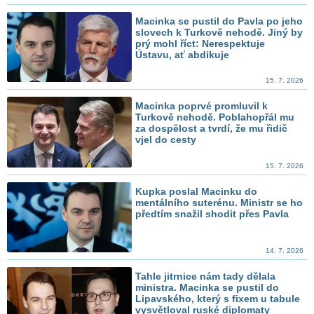
Macinka se pustil do Pavla po jeho
slovech k Turkově nehodě. Jiný by
prý mohl říct: Nerespektuje
Ústavu, ať abdikuje
15. 7. 2026
Macinka poprvé promluvil k
Turkově nehodě. Poblahopřál mu
za dospělost a tvrdí, že mu řidič
vjel do cesty
15. 7. 2026
Kupka poslal Macinku do
mentálního suterénu. Ministr se ho
předtím snažil shodit přes Pavla
14. 7. 2026
Tahle jitrnice nám tady dělala
ministra. Macinka se pustil do
Lipavského, který s fixem u tabule
vysvětloval ruské diplomaty